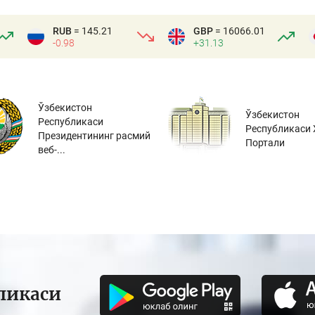
RUB
= 145.21
GBP
= 16066.01
-0.98
+31.13
Ўзбекистон
Ўзбекистон
Республикаси
Республикаси 
Президентининг расмий
Портали
веб-...
ликаси