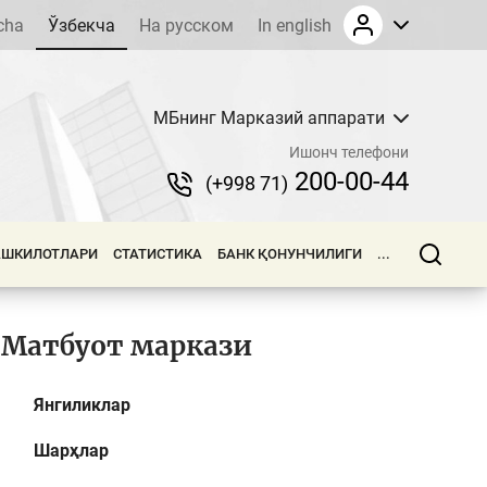
cha
Ўзбекча
На русском
In english
МБнинг Марказий аппарати
Ишонч телефони
200-00-44
(+998 71)
АШКИЛОТЛАРИ
СТАТИСТИКА
БАНК ҚОНУНЧИЛИГИ
...
Матбуот маркази
Янгиликлар
Шарҳлар