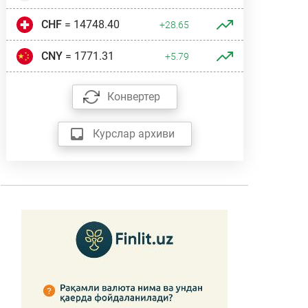
CHF
= 14748.40
+28.65
CNY
= 1771.31
+5.79
Конвертер
Курслар архиви