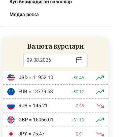
Кўп бериладиган саволлар
Медиа режа
Валюта курслари
USD
= 11952.10
+36.46
EUR
= 13779.58
+30.12
RUB
= 145.21
-0.98
GBP
= 16066.01
+31.13
JPY
= 75.47
-0.01