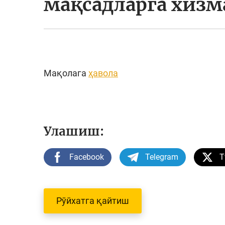
мақсадларга хизм
Мақолага
ҳавола
Улашиш:
Facebook
Telegram
T
Рўйхатга қайтиш