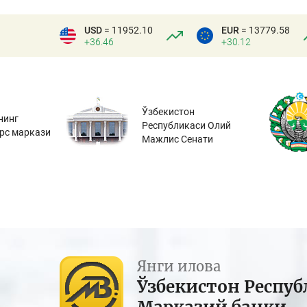
USD
= 11952.10
EUR
= 13779.58
+36.46
+30.12
Ўзбекистон
нинг
Республикаси Олий
урс маркази
Мажлис Сенати
Янги илова
Ўзбекистон Респуб