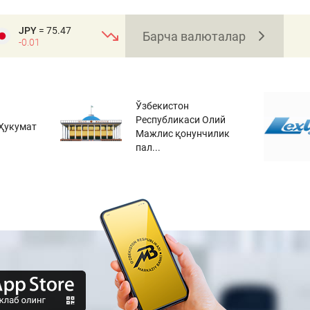
JPY
= 75.47
Барча валюталар
-0.01
Ўзбекистон
Республикаси Олий
Ҳукумат
Мажлис қонунчилик
пал...