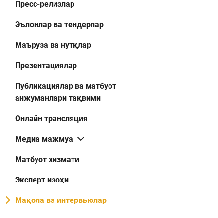
Пресс-релизлар
Эълонлар ва тендерлар
Маъруза ва нутқлар
Презентациялар
Публикациялар ва матбуот
анжуманлари тақвими
Онлайн трансляция
Медиа мажмуа
Матбуот хизмати
Эксперт изоҳи
Мақола ва интервьюлар