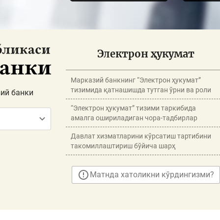
Электрон ҳукумат
Марказий банкнинг “Электрон ҳукумат”
тизимида қатнашишда тутган ўрни ва роли
ий банки
“Электрон ҳукумат” тизими таркибида
амалга ошириладиган чора-тадбирлар
Давлат хизматларини кўрсатиш тартибини
такомиллаштириш бўйича шарҳ
Матнда хатоликни кўрдингизми?