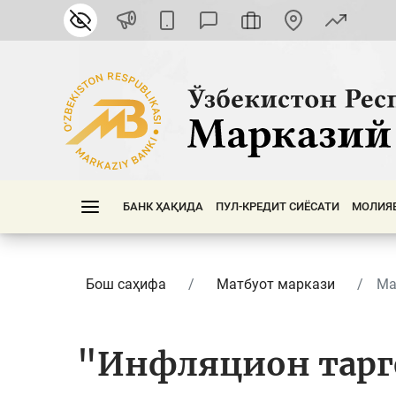
БАНК ҲАҚИДА
ПУЛ-КРЕДИТ СИЁСАТИ
МОЛИЯ
Бош саҳифа
Матбуот маркази
Ма
"Инфляцион тарг