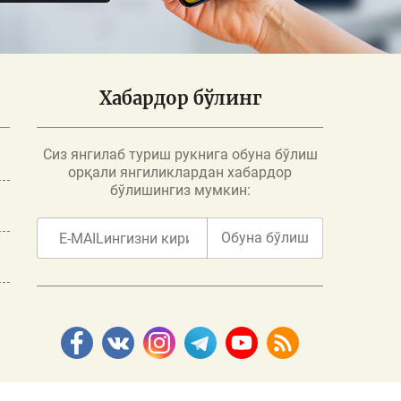
Хабардор бўлинг
Сиз янгилаб туриш рукнига обуна бўлиш
орқали янгиликлардан хабардор
бўлишингиз мумкин:
Обуна бўлиш