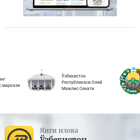
Ўзбекистон
инг
Республикаси Олий
с маркази
Мажлис Сенати
Янги илова
Ўзбекистон