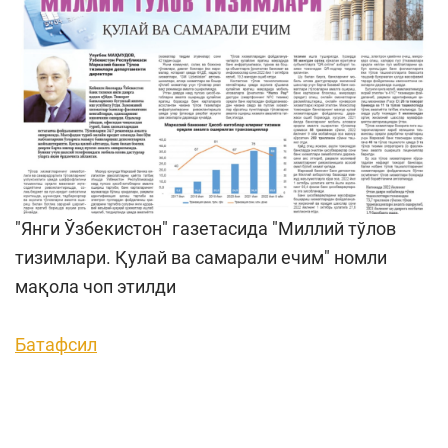
"Янги Ўзбекистон" газетасида "Миллий тўлов
тизимлари. Қулай ва самарали ечим" номли
мақола чоп этилди
Батафсил