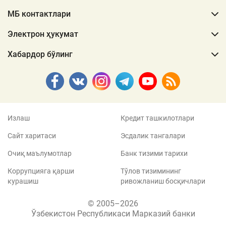
МБ контактлари
Электрон ҳукумат
Хабардор бўлинг
Излаш
Кредит ташкилотлари
Сайт харитаси
Эсдалик тангалари
Очиқ маълумотлар
Банк тизими тарихи
Коррупцияга қарши
Тўлов тизимининг
курашиш
ривожланиш босқичлари
© 2005–2026
Ўзбекистон Республикаси Марказий банки