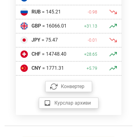
RUB
= 145.21
-0.98
GBP
= 16066.01
+31.13
JPY
= 75.47
-0.01
CHF
= 14748.40
+28.65
CNY
= 1771.31
+5.79
Конвертер
Курслар архиви