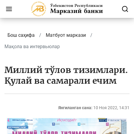
Бош саҳифа
Матбуот маркази
Мақола ва интервьюлар
Миллий тўлов тизимлари.
Қулай ва самарали ечим
Янгиланган сана:
10 Ноя 2022, 14:31