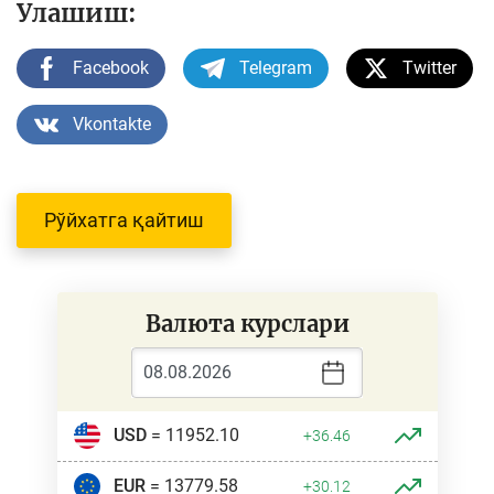
Улашиш:
Facebook
Telegram
Twitter
Vkontakte
Рўйхатга қайтиш
Валюта курслари
USD
= 11952.10
+36.46
EUR
= 13779.58
+30.12