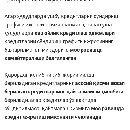
Агар ҳудудларда ушбу кредитларни сўндириш
графиги ижроси таъминланмаса, айнан ўша
ҳудудларда
ҳар ойлик кредитлаш ҳажмлари
кредитларни сўндириш графиги ижросининг
бажарилмаган миқдорига
мос равишда
камайтирилиши белгиланган
.
Қарордан келиб чиқиб, жорий йилда
бериладиган кредитларнинг
асосий қисми аввал
берилган кредитларнинг қайтарилиши ҳисобига
берилади, агар кредитлар ўз вақтида
сўндирилмаса, қайтмаган қисмига
мос равишда
кредит ажратиш имконияти чекланади
.