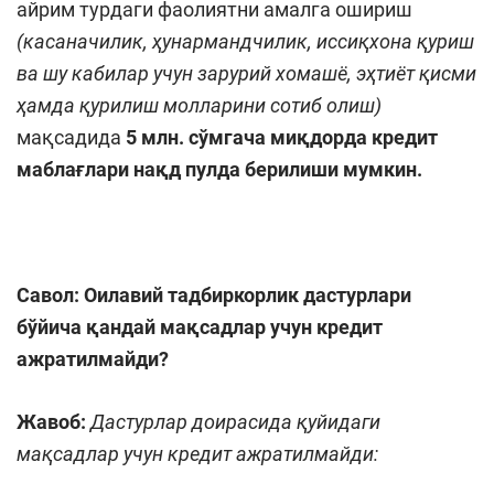
айрим турдаги фаолиятни амалга ошириш
(касаначилик, ҳунармандчилик, иссиқхона қуриш
ва шу кабилар учун зарурий хомашё, эҳтиёт қисми
ҳамда қурилиш молларини сотиб олиш)
мақсадида
5 млн. сўмгача миқдорда кредит
маблағлари нақд пулда берилиши мумкин.
Савол: Оилавий тадбиркорлик дастурлари
бўйича қандай мақсадлар учун кредит
ажратилмайди?
Жавоб:
Дастурлар доирасида қуйидаги
мақсадлар учун кредит ажратилмайди: