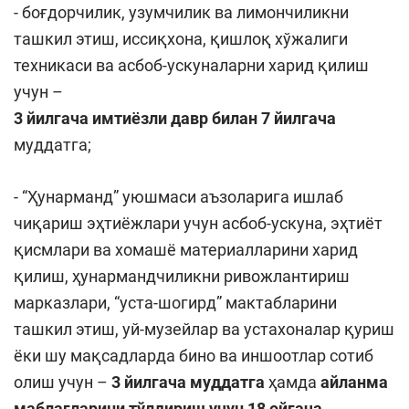
- боғдорчилик, узумчилик ва лимончиликни
ташкил этиш, иссиқхона, қишлоқ хўжалиги
техникаси ва асбоб-ускуналарни харид қилиш
учун –
3 йилгача имтиёзли давр билан 7 йилгача
муддатга;
- “Ҳунарманд” уюшмаси аъзоларига ишлаб
чиқариш эҳтиёжлари учун асбоб-ускуна, эҳтиёт
қисмлари ва хомашё материалларини харид
қилиш, ҳунармандчиликни ривожлантириш
марказлари, “уста-шогирд” мактабларини
ташкил этиш, уй-музейлар ва устахоналар қуриш
ёки шу мақсадларда бино ва иншоотлар сотиб
олиш учун –
3 йилгача муддатга
ҳамда
айланма
маблағларини тўлдириш учун 18 ойгача