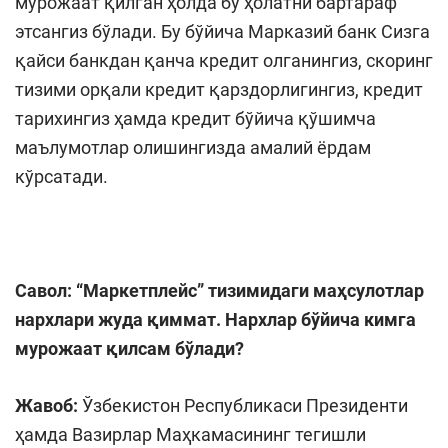
мурожаат қилган ҳолда бу ҳолатни бартараф
этсангиз бўлади. Бу бўйича Марказий банк Сизга
қайси банкдан қанча кредит олганингиз, скоринг
тизими орқали кредит қарздорлигингиз, кредит
тарихингиз ҳамда кредит бўйича қўшимча
маълумотлар олишингизда амалий ёрдам
кўрсатади.
Савол:
“Маркетплейс”
тизимидаги маҳсулотлар
нархлари жуда қиммат. Нархлар бўйича кимга
мурожаат қилсам бўлади?
Жавоб:
Ўзбекистон Республикаси Президенти
ҳамда Вазирлар Маҳкамасининг тегишли