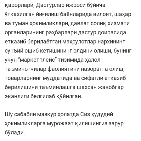
қарорлари, Дастурлар ижроси бўйича
ўтказилган йиғилиш баёнларида вилоят, шаҳар
ва туман ҳокимликлари, давлат солиқ хизмати
органларининг раҳбарлари дастур доирасида
етказиб берилаётган маҳсулотлар нархининг
сунъий ошиб кетишининг олдини олиши, бунинг
учун “маркетплейс” тизимида ҳалол
таъминотчилар фаолиятини назоратга олиш,
товарларнинг муддатида ва сифатли етказиб
берилишини таъминлашга шахсан жавобгар
эканлиги белгилаб қўйилган.
Шу сабабли мазкур ҳолатда Сиз ҳудудий
ҳокимликларга мурожаат қилишингиз зарур
бўлади.