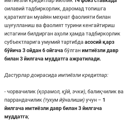
имтиёзли кредитлар йиллик
14 фоиз ставкада
оилавий тадбиркорлик, даромад топишга
қаратилган муайян меҳнат фаолияти билан
шуғулланиш ва фаолият турини кенгайтириш
истагини билдирган аҳоли ҳамда тадбиркорлик
субъектларига умумий тартибда
асосий қарз
бўйича
3 ойдан 6 ойгача
бўлган
имтиёзли давр
билан 3 йилгача муддатга ажратилади.
Дастурлар доирасида имтиёзли кредитлар:
- чорвачилик
(қорамол, қўй, эчки)
, балиқчилик ва
паррандачилик
(тухум йўналиши)
учун –
1
йилгача имтиёзли давр билан 3 йилгача
муддатга
;