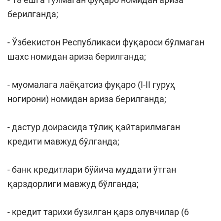
берилганда;
- Ўзбекистон Республикаси фуқароси бўлмаган
шахс номидан ариза берилганда;
- муомалага лаёқатсиз фуқаро (I-II гуруҳ
ногирони) номидан ариза берилганда;
- дастур доирасида тўлиқ қайтарилмаган
кредити мавжуд бўлганда;
- банк кредитлари бўйича муддати ўтган
қарздорлиги мавжуд бўлганда;
- кредит тарихи бузилган қарз олувчилар (6