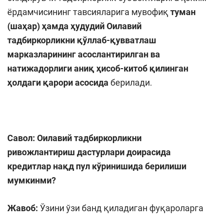
ёрдамчисининг тавсияларига мувофиқ
туман
(шаҳар) ҳамда
ҳудудий Оилавий
тадбиркорликни қўллаб-қувватлаш
марказларининг асослантирилган ва
натижадорлиги аниқ ҳисоб-китоб қилинган
ҳолдаги қарори асосида
берилади.
Савол:
Оилавий тадбиркорликни
ривожлантириш дастурлари доирасида
кредитлар нақд пул кўринишида берилиши
мумкинми?
Жавоб:
Ўзини ўзи банд қиладиган фуқароларга