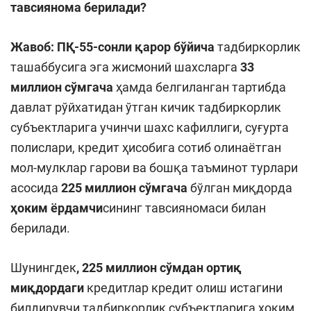
тавсиянома берилади?
Жавоб: ПҚ-55-сонли қарор бўйича
тадбиркорлик
ташаббусига эга жисмоний шахсларга
33
миллион сўмгача
ҳамда белгиланган тартибда
давлат рўйхатидан ўтган кичик тадбиркорлик
субъектларига учинчи шахс кафиллиги, суғурта
полислари, кредит ҳисобига сотиб олинаётган
мол-мулклар гарови ва бошқа таъминот турлари
асосида
225 миллион сўмгача
бўлган миқдорда
ҳоким ёрдамчи
сининг тавсияномаси билан
берилади.
Шунингдек
, 225 миллион сўмдан ортиқ
миқдордаги
кредитлар кредит олиш истагини
билдирувчи тадбиркорлик субъектларига ҳоким