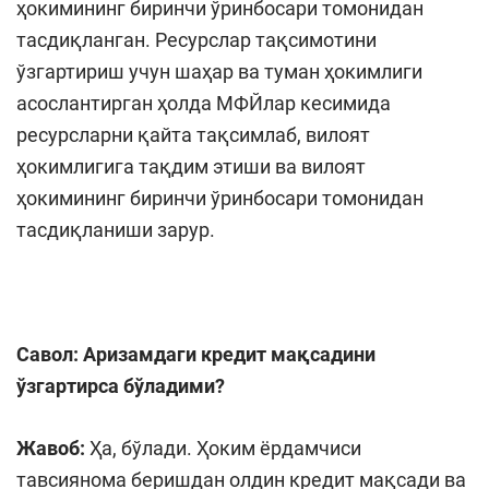
ҳокимининг биринчи ўринбосари томонидан
тасдиқланган. Ресурслар тақсимотини
ўзгартириш учун шаҳар ва туман ҳокимлиги
асослантирган ҳолда МФЙлар кесимида
ресурсларни қайта тақсимлаб, вилоят
ҳокимлигига тақдим этиши ва вилоят
ҳокимининг биринчи ўринбосари томонидан
тасдиқланиши зарур.
Савол:
Аризамдаги кредит мақсадини
ўзгартирса бўладими?
Жавоб:
Ҳа, бўлади. Ҳоким ёрдамчиси
тавсиянома беришдан олдин кредит мақсади ва