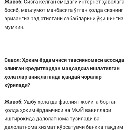
Жавоб:
Сизга келган смсдаги интернет ҳаволага
босиб, маълумот манбасига ўтган ҳолда сизнинг
аризангиз рад этилгани сабабларини ўқишингиз
мумкин.
Савол:
Ҳоким ёрдамчиси тавсияномаси асосида
олинган кредитлардан мақсадсиз ишлатилган
ҳолатлар аниқлаганда қандай чоралар
кўрилади?
Жавоб:
Ушбу ҳолатда фаолият жойига борган
ҳолда ҳоким ёрдамчиси ва МФЙ вакиллари
иштирокида далолатнома тузилади ва
далолатнома хизмат кўрсатувчи банкка тақдим