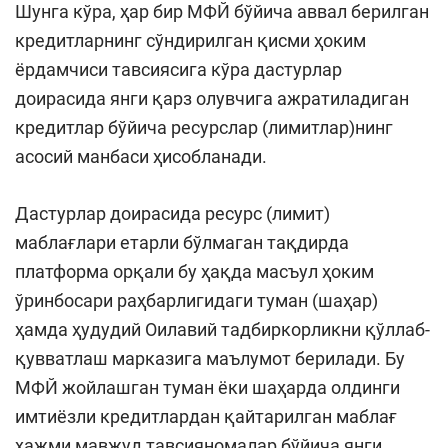
Шунга кўра, ҳар бир МФЙ бўйича аввал берилган
кредитларнинг сўндирилган қисми ҳоким
ёрдамчиси тавсиясига кўра дастурлар
доирасида янги қарз олувчига ажратиладиган
кредитлар бўйича ресурслар (лимитлар)нинг
асосий манбаси ҳисобланади.
Дастурлар доирасида ресурс (лимит)
маблағлари етарли бўлмаган тақдирда
платформа орқали бу ҳақда масъул ҳоким
ўринбосари раҳбарлигидаги туман (шаҳар)
ҳамда ҳудудий Оилавий тадбиркорликни қўллаб-
қувватлаш марказига маълумот берилади. Бу
МФЙ жойлашган туман ёки шаҳарда олдинги
имтиёзли кредитлардан қайтарилган маблағ
ҳажми мавжуд тавсияномалар бўйича янги