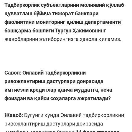
Тадбиркорлик субъектларини молиявий қўллаб-
қувватлаш бўйича тижорат банклари
фаолиятини мониторинг қилиш департаменти
бошқарма бошлиғи Турғун Ҳакимов
нинг
жавобларини эътиборингизга ҳавола қиламиз.
Савол: Оилавий тадбиркорликни
ривожлантириш дастурлари доирасида
имтиёзли
кредитлар қанча муддатга, неча
фоиздан ва қайси соҳаларга ажратилади?
Жавоб:
Бугунги кунда Оилавий тадбиркорликни
ривожлантириш дастурлари доирасида