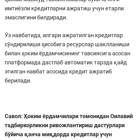
имтиёзли кредитларни ажратиш учун етарли
эмаслигини билдиради.
Ўз навбатида, илгари ажратилган кредитлар
сўндирилиши ҳисобига ресурслар шаклланиши
билан ҳоким ёрдамчисининг тавсиясига асосан
платформада дастлаб автоматик тарзда қайд
этилган навбат асосида кредит ажратиб
берилади.
Савол: Ҳоким ёрдамчилари томонидан Оилавий
тадбиркорликни ривожлантириш дастурлари
бўйича қанча миқдорда кредитлар учун