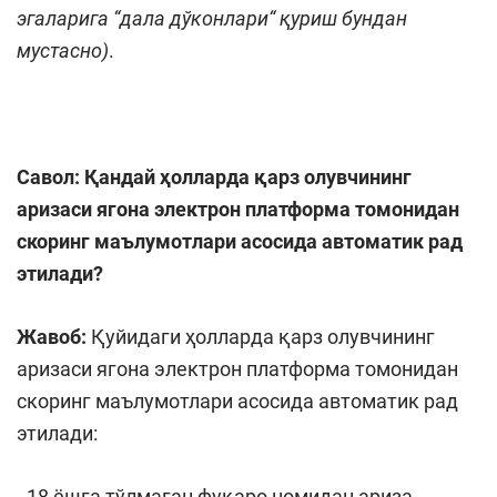
эгаларига “дала дўконлари“ қуриш бундан
мустасно)
.
Савол: Қандай ҳолларда қарз олувчининг
аризаси ягона электрон платформа томонидан
скоринг маълумотлари асосида автоматик рад
этилади?
Жавоб:
Қуйидаги ҳолларда қарз олувчининг
аризаси ягона электрон платформа томонидан
скоринг маълумотлари асосида автоматик рад
этилади:
- 18 ёшга тўлмаган фуқаро номидан ариза