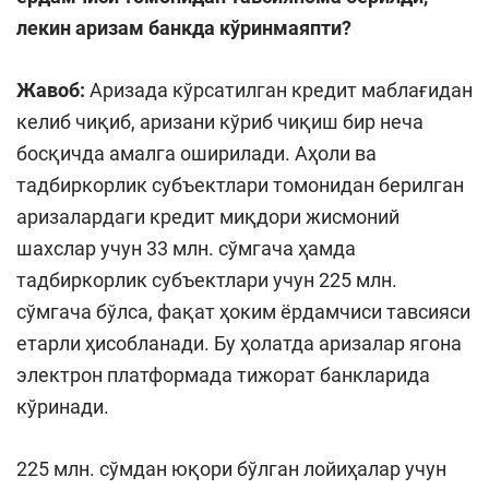
лекин аризам банкда кўринмаяпти?
Жавоб:
Аризада кўрсатилган кредит маблағидан
келиб чиқиб, аризани кўриб чиқиш бир неча
босқичда амалга оширилади. Аҳоли ва
тадбиркорлик субъектлари томонидан берилган
аризалардаги кредит миқдори жисмоний
шахслар учун 33 млн. сўмгача ҳамда
тадбиркорлик субъектлари учун 225 млн.
сўмгача бўлса, фақат ҳоким ёрдамчиси тавсияси
етарли ҳисобланади. Бу ҳолатда аризалар ягона
электрон платформада тижорат банкларида
кўринади.
225 млн. сўмдан юқори бўлган лойиҳалар учун