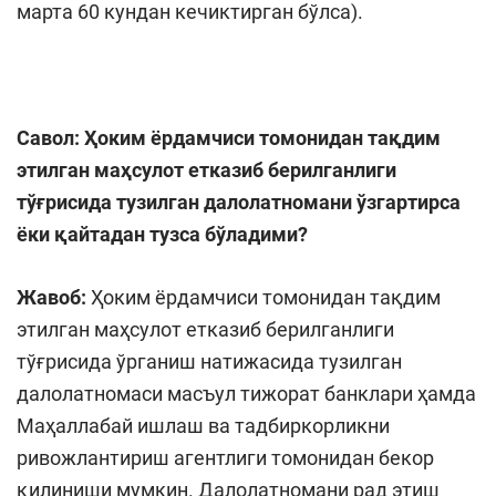
марта 60 кундан кечиктирган бўлса).
Савол: Ҳоким ёрдамчиси томонидан тақдим
этилган маҳсулот етказиб берилганлиги
тўғрисида тузилган далолатномани ўзгартирса
ёки қайтадан тузса бўладими?
Жавоб:
Ҳоким ёрдамчиси томонидан тақдим
этилган маҳсулот етказиб берилганлиги
тўғрисида ўрганиш натижасида тузилган
далолатномаси масъул тижорат банклари ҳамда
Маҳаллабай ишлаш ва тадбиркорликни
ривожлантириш агентлиги томонидан бекор
қилиниши мумкин. Далолатномани рад этиш