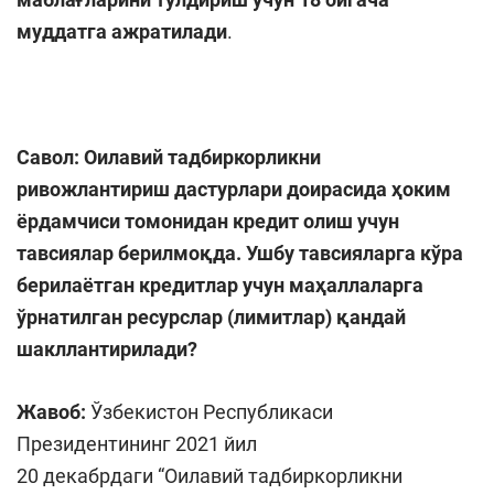
муддатга ажратилади
.
Савол: Оилавий тадбиркорликни
ривожлантириш дастурлари доирасида ҳоким
ёрдамчиси томонидан кредит олиш учун
тавсиялар берилмоқда. Ушбу тавсияларга кўра
берилаётган кредитлар учун маҳаллаларга
ўрнатилган ресурслар (лимитлар) қандай
шакллантирилади?
Жавоб:
Ўзбекистон Республикаси
Президентининг 2021 йил
20 декабрдаги “Оилавий тадбиркорликни