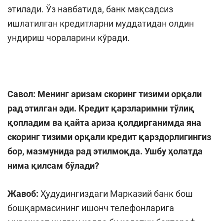
этилади. Ўз навбатида, банк мақсадсиз
ишлатилган кредитларни муддатидан олдин
ундириш чораларини кўради.
Савол:
Менинг аризам скоринг тизими орқали
рад этилган эди. Кредит қарзларимни тўлиқ
қопладим ва қайта ариза қолдирганимда яна
скоринг тизими орқали кредит қарздорлигингиз
бор, мазмунида рад этилмоқда. Ушбу ҳолатда
нима қилсам бўлади?
Жавоб:
Ҳудудингиздаги Марказий банк бош
бошқармасининг ишонч телефонларига