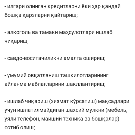
- илгари олинган кредитларни ёки ҳар қандай
бошқа қарзларни қайтариш;
- алкоголь ва тамаки маҳсулотлари ишлаб
чиқариш;
- савдо-воситачиликни амалга ошириш;
- умумий овқатланиш ташкилотларининг
айланма маблағларини шакллантириш;
- ишлаб чиқариш (хизмат кўрсатиш) мақсадлари
учун ишлатилмайдиган шахсий мулкни (мебель,
уяли телефон, маиший техника ва бошқалар)
сотиб олиш;