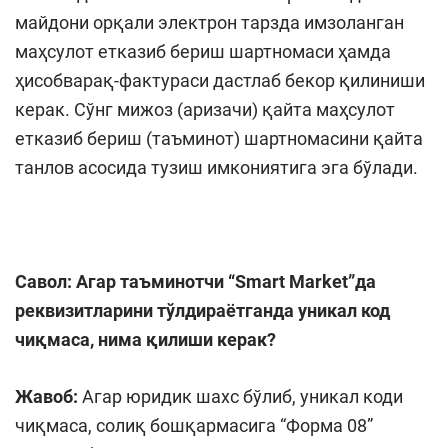
майдони орқали электрон тарзда имзоланган
маҳсулот етказиб бериш шартномаси ҳамда
ҳисобварақ-фактураси дастлаб бекор қилиниши
керак. Сўнг мижоз (аризачи) қайта маҳсулот
етказиб бериш (таъминот) шартномасини қайта
танлов асосида тузиш имкониятига эга бўлади.
Савол: Агар таъминотчи “Smart Market”да
реквизитларини тўлдираётганда уникал код
чиқмаса, нима қилиши керак?
Жавоб:
Агар юридик шахс бўлиб, уникал коди
чиқмаса, солиқ бошқармасига “Форма 08”