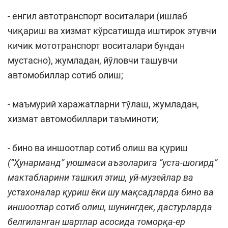
- енгил автотранспорт воситалари (ишлаб
чиқариш ва хизмат кўрсатишда иштирок этувчи
кичик мототранспорт воситалари бундан
мустасно), жумладан, йўловчи ташувчи
автомобиллар сотиб олиш;
- маъмурий харажатларни тўлаш, жумладан,
хизмат автомобиллари таъминоти;
- бино ва иншоотлар сотиб олиш ва қуриш
(“Ҳунарманд” уюшмаси аъзоларига “уста-шогирд”
мактабларини ташкил этиш, уй-музейлар ва
устахоналар қуриш ёки шу мақсадларда бино ва
иншоотлар сотиб олиш, шунингдек, дастурларда
белгиланган шартлар асосида томорқа-ер