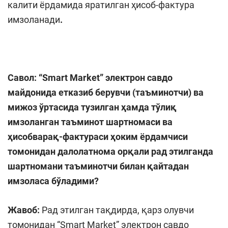
калити ёрдамида яратилган ҳисоб-фактура
имзоланади
.
Савол: “Smart Market” электрон савдо
майдонида етказиб берувчи (таъминотчи) ва
мижоз ўртасида тузилган ҳамда тўлиқ
имзоланган таъминот шартномаси ва
ҳисобварақ-фактураси ҳоким ёрдамчиси
томонидан далолатнома орқали рад этилганда
шартномани таъминотчи билан қайтадан
имзоласа бўладими?
Жавоб:
Рад этилган тақдирда, қарз олувчи
томонидан “Smart Market” электрон савдо