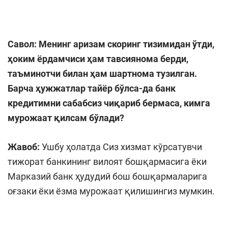
Савол:
Менинг аризам скоринг тизимидан ўтди,
ҳоким ёрдамчиси ҳам тавсиянома берди,
таъминотчи билан ҳам шартнома тузилган.
Барча ҳужжатлар тайёр бўлса-да банк
кредитимни сабабсиз чиқариб бермаса, кимга
мурожаат қилсам бўлади?
Жавоб:
Ушбу ҳолатда Сиз хизмат кўрсатувчи
тижорат банкининг вилоят бошқармасига ёки
Марказий банк ҳудудий бош бошқармаларига
оғзаки ёки ёзма мурожаат қилишингиз мумкин.