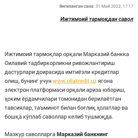
Янгиланган сана:
31 Май 2022, 17:17
Ижтимоий тармоқдан савол
Ижтимоий тармоқлар орқали Марказий банкка
Оилавий тадбиркорликни ривожлантириш
дастурлари доирасида имтиёзли кредитлар
олиш, бунинг учун
www.oilakredit.uz
ягона
электрон платформаси орқали ариза юбориш,
ҳоким ёрдамчилари томонидан берилаётган
тавсиялар, таъминот билан боғлиқ ҳолатлар ва
бошқа кўплаб саволлар келиб тушмоқда.
Мазкур саволларга
Марказий банкнинг