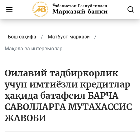
Бош саҳифа
Матбуот маркази
Мақола ва интервьюлар
Оилавий тадбиркорлик
учун имтиёзли кредитлар
ҳақида батафсил БАРЧА
САВОЛЛАРГА МУТАХАССИС
ЖАВОБИ