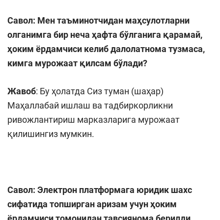
Савол:
Мен таъминотчидан маҳсулотларни
олганимга бир неча ҳафта бўлганига қарамай,
ҳоким ёрдамчиси келиб далолатнома тузмаса,
кимга мурожаат қилсам бўлади?
Жавоб
: Бу ҳолатда Сиз туман (шаҳар)
Маҳаллабай ишлаш ва тадбиркорликни
ривожлантириш марказларига мурожаат
қилишингиз мумкин.
Савол: Электрон
платформага юридик шахс
сифатида топширган аризам учун ҳоким
ёрдамчиси томонидан тавсиянома берилди,