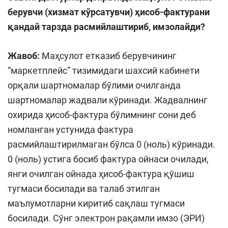
берувчи (хизмат кўрсатувчи) ҳисоб-фактурани
қандай тарзда расмийлаштириб, имзолайди?
Жавоб:
Маҳсулот етказиб берувчининг
“маркетплейс” тизимидаги шахсий кабинети
орқали шартномалар бўлими очилганда
шартномалар жадвали кўринади. Жадвалнинг
охирида ҳисоб-фактура бўлимнинг сони деб
номланган устунида фактура
расмийлаштирилмаган бўлса 0 (ноль) кўринади.
0 (ноль) устига босиб фактура ойнаси очилади,
янги очилган ойнада ҳисоб-фактура қўшиш
тугмаси босилади ва талаб этилган
маълумотларни киритиб сақлаш тугмаси
босилади. Сўнг электрон рақамли имзо (ЭРИ)