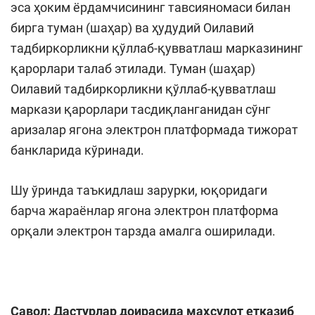
эса ҳоким ёрдамчисининг тавсияномаси билан
бирга туман (шаҳар) ва ҳудудий Оилавий
тадбиркорликни қўллаб-қувватлаш марказининг
қарорлари талаб этилади. Туман (шаҳар)
Оилавий тадбиркорликни қўллаб-қувватлаш
маркази қарорлари тасдиқланганидан сўнг
аризалар ягона электрон платформада тижорат
банкларида кўринади.
Шу ўринда таъкидлаш зарурки, юқоридаги
барча жараёнлар ягона электрон платформа
орқали электрон тарзда амалга оширилади.
Савол: Дастурлар доирасида маҳсулот етказиб