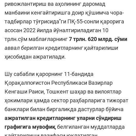
ривожлантириш ва аҳолининг даромад
манбаини кенгайтиришга доир қўшимча чора-
тадбирлар тўғрисида”ги ПҚ-55-сонли қарорига
асосан 2022 йилда йўналтириладиган 10
трлн.сўм маблағларнинг
7 трлн. 620 млрд. сўми
аввал берилган кредитларнинг қайтарилиши
ҳисобидан ажратилади.
Шу сабабли қарорнинг 11-бандида
Қорақалпоғистон Республикаси Вазирлар
Кенгаши Раиси, Тошкент шаҳар ва вилоятлар
ҳокимлари ҳамда сектор раҳбарларига тижорат
банклари билан биргаликда дастурлар бўйича
ажратилган кредитларнинг уларни сўндириш
графигига мувофиқ
белгиланган муддатларда
қайтарилиши вазифаси юклатилган.