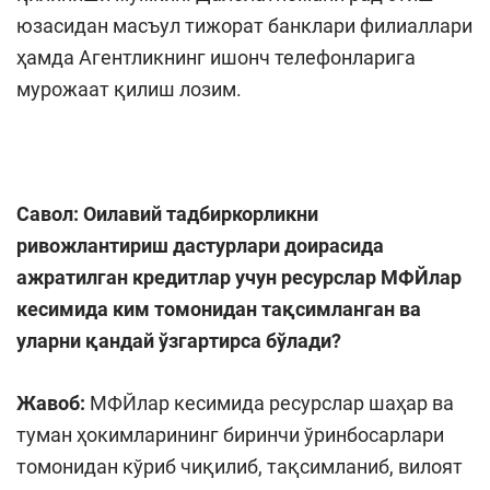
юзасидан масъул тижорат банклари филиаллари
ҳамда Агентликнинг ишонч телефонларига
мурожаат қилиш лозим.
Савол:
Оилавий тадбиркорликни
ривожлантириш дастурлари доирасида
ажратилган кредитлар учун ресурслар МФЙлар
кесимида ким томонидан тақсимланган ва
уларни қандай ўзгартирса бўлади?
Жавоб:
МФЙлар кесимида ресурслар шаҳар ва
туман ҳокимларининг биринчи ўринбосарлари
томонидан кўриб чиқилиб, тақсимланиб, вилоят