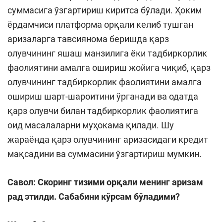
суммасига ўзгартириш киритса бўлади. Ҳоким
ёрдамчиси платформа орқали келиб тушган
аризаларга тавсиянома беришда қарз
олувчининг яшаш манзилига ёки тадбиркорлик
фаолиятини амалга ошириш жойига чиқиб, қарз
олувчининг тадбиркорлик фаолиятини амалга
ошириш шарт-шароитини ўрганади ва одатда
қарз олувчи билан тадбиркорлик фаолиятига
оид масалаларни муҳокама қилади. Шу
жараёнда қарз олувчининг аризасидаги кредит
мақсадини ва суммасини ўзгартириш мумкин.
Савол:
Скоринг тизими орқали менинг аризам
рад этилди. Сабабини кўрсам бўладими?