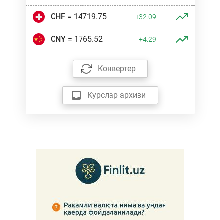
CHF
= 14719.75
+32.09
CNY
= 1765.52
+4.29
Конвертер
Курслар архиви