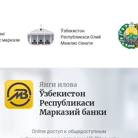
Ўзбекистон
инг
Республикаси Олий
с маркази
Мажлис Сенати
Янги илова
Ўзбекистон
Республикаси
Марказий банки
Online доступ к общедоступным