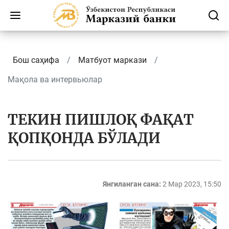
Бош саҳифа
Матбуот маркази
Мақола ва интервьюлар
ТEКИН ПИШЛОҚ ФАҚАТ
ҚОПҚОНДА БЎЛАДИ
Янгиланган сана:
2 Мар 2023, 15:50