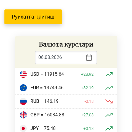
Рўйхатга қайтиш
Валюта курслари
USD
= 11915.64
+28.92
EUR
= 13749.46
+32.19
RUB
= 146.19
-0.18
GBP
= 16034.88
+27.03
JPY
= 75.48
+0.13