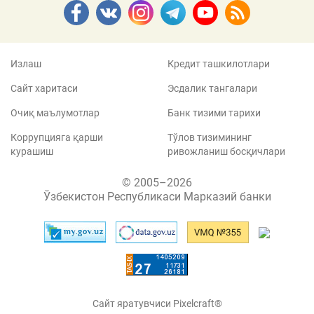
Излаш
Кредит ташкилотлари
Сайт харитаси
Эсдалик тангалари
Очиқ маълумотлар
Банк тизими тарихи
Коррупцияга қарши
Тўлов тизимининг
курашиш
ривожланиш босқичлари
© 2005–2026
Ўзбекистон Республикаси Марказий банки
Сайт яратувчиси Pixelcraft®