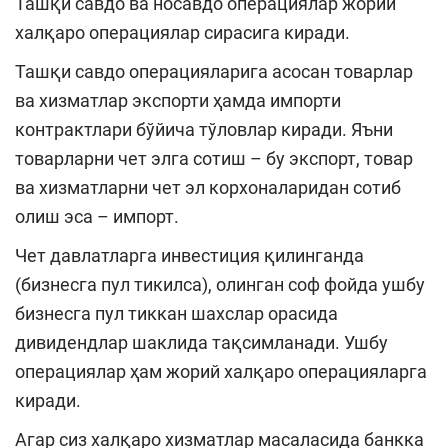
Ташқи савдо ва носавдо операциялар жорий
халқаро операциялар сирасига киради.
Ташқи савдо операцияларига асосан товарлар
ва хизматлар экспорти ҳамда импорти
контрактлари бўйича тўловлар киради. Яъни
товарларни чет элга сотиш – бу экспорт, товар
ва хизматларни чет эл корхоналаридан сотиб
олиш эса – импорт.
Чет давлатларга инвестиция қилинганда
(бизнесга пул тикилса), олинган соф фойда ушбу
бизнесга пул тиккан шахслар орасида
дивидендлар шаклида тақсимланади. Ушбу
операциялар ҳам жорий халқаро операцияларга
киради.
Агар сиз халқаро хизматлар масаласида банкка