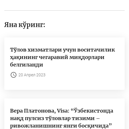
Яна кўринг:
Тўлов хизматлари учун воситачилик
ҳақининг чегаравий миқдорлари
белгиланди
20 Апрел 2023
Вера Платонова, Visa: “Ўзбекистонда
нақд пулсиз тўловлар тизими –
ривожланишнинг янги босқичида”