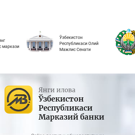
Ўзбекистон
инг
Республикаси Олий
с маркази
Мажлис Сенати
Янги илова
Ўзбекистон
Республикаси
Марказий банки