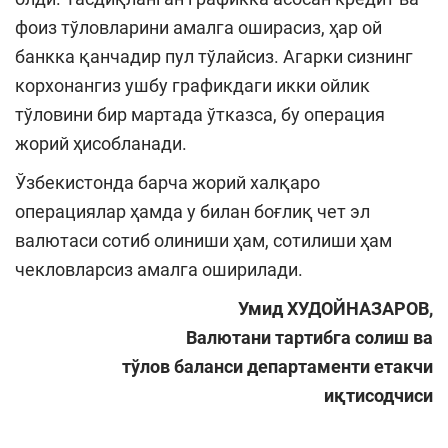
фоиз тўловларини амалга оширасиз, ҳар ой
банкка қанчадир пул тўлайсиз. Агарки сизнинг
корхонангиз ушбу графикдаги икки ойлик
тўловини бир мартада ўтказса, бу операция
жорий ҳисобланади.
Ўзбекистонда барча жорий халқаро
операциялар ҳамда у билан боғлиқ чет эл
валютаси сотиб олиниши ҳам, сотилиши ҳам
чекловларсиз амалга оширилади.
У
мид
ХУДОЙНАЗАРОВ
,
Валютани тартибга солиш ва
тўлов баланси департаменти етакчи
иқтисодчиси