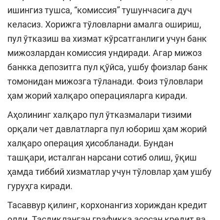
ишингиз тушса, “комиссия” тушунчасига дуч
келасиз. Хорижга тўловларни амалга ошириш,
пул ўтказиш ва хизмат кўрсатганлиги учун банк
мижозлардан комиссия ундиради. Агар мижоз
банкка депозитга пул қўйса, ушбу фоизлар банк
томонидан мижозга тўланади. Фоиз тўловлари
ҳам жорий халқаро операцияларга киради.
Аҳолининг халқаро пул ўтказмалари тизими
орқали чет давлатларга пул юбориш ҳам жорий
халқаро операция ҳисобланади. Бундан
ташқари, исталган нарсани сотиб олиш, ўқиш
ҳамда тиббий хизматлар учун тўловлар ҳам ушбу
гуруҳга киради.
Тасаввур қилинг, корхонангиз хориждан кредит
олди. Тасдиқланган графикка асосан кредит ва