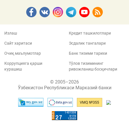
Излаш
Кредит ташкилотлари
Сайт харитаси
Эсдалик тангалари
Очиқ маълумотлар
Банк тизими тарихи
Коррупцияга қарши
Тўлов тизимининг
курашиш
ривожланиш босқичлари
© 2005–2026
Ўзбекистон Республикаси Марказий банки