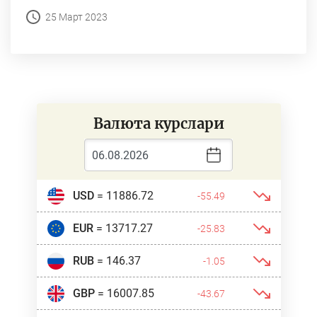
25 Март 2023
Валюта курслари
USD
= 11886.72
-55.49
EUR
= 13717.27
-25.83
RUB
= 146.37
-1.05
GBP
= 16007.85
-43.67