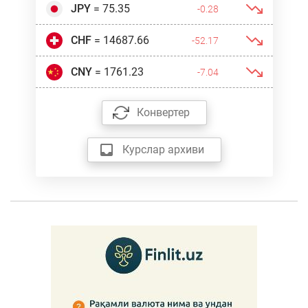
JPY
= 75.35
-0.28
CHF
= 14687.66
-52.17
CNY
= 1761.23
-7.04
Конвертер
Курслар архиви