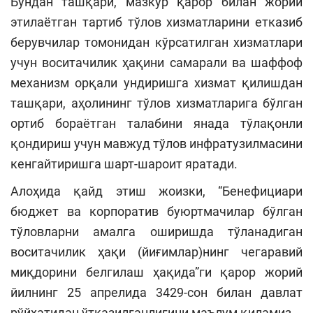
Бундан ташқари, мазкур қарор билан жорий
этилаётган тартиб тўлов хизматларини етказиб
берувчилар томонидан кўрсатилган хизматлари
учун воситачилик ҳақини самарали ва шаффоф
механизм орқали ундиришга хизмат қилишдан
ташқари, аҳолининг тўлов хизматларига бўлган
ортиб бораётган талабини янада тўлақонли
қондириш учун мавжуд тўлов инфратузилмасини
кенгайтиришга шарт-шароит яратади.
Алоҳида қайд этиш жоизки, “Бенефициари
бюджет ва корпоратив буюртмачилар бўлган
тўловларни амалга оширишда тўланадиган
воситачилик ҳақи (йиғимлар)нинг чегаравий
миқдорини белгилаш ҳақида”ги қарор жорий
йилнинг 25 апрелида 3429-сон билан давлат
рўйхатидан ўтказилганлигини маълум қиламиз.