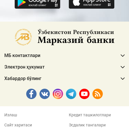
МБ контактлари
Электрон ҳукумат
Хабардор бўлинг
Излаш
Кредит ташкилотлари
Сайт харитаси
Эсдалик тангалари