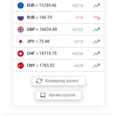
EUR
= 13749.46
+32.19
RUB
= 146.19
-0.18
GBP
= 16034.88
+27.03
JPY
= 75.48
+0.13
CHF
= 14719.75
+32.09
CNY
= 1765.52
+4.29
Конвертер валют
Архив курсов