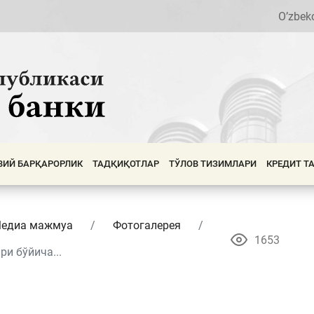
O’zbek
ВИЙ БАРҚАРОРЛИК
ТАДҚИҚОТЛАР
ТЎЛОВ ТИЗИМЛАРИ
КРЕДИТ Т
едиа мажмуа
Фотогалерея
1653
и бўйича...