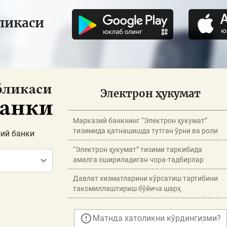
ликаси
Электрон ҳукумат
Марказий банкнинг “Электрон ҳукумат”
тизимида қатнашишда тутган ўрни ва роли
ий банки
“Электрон ҳукумат” тизими таркибида
амалга ошириладиган чора-тадбирлар
Давлат хизматларини кўрсатиш тартибини
такомиллаштириш бўйича шарҳ
Матнда хатоликни кўрдингизми?