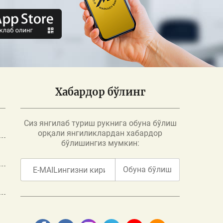
Хабардор бўлинг
Сиз янгилаб туриш рукнига обуна бўлиш
орқали янгиликлардан хабардор
бўлишингиз мумкин:
Обуна бўлиш