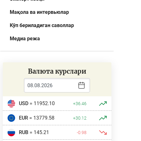
Мақола ва интервьюлар
Кўп бериладиган саволлар
Медиа режа
Валюта курслари
USD
= 11952.10
+36.46
EUR
= 13779.58
+30.12
RUB
= 145.21
-0.98