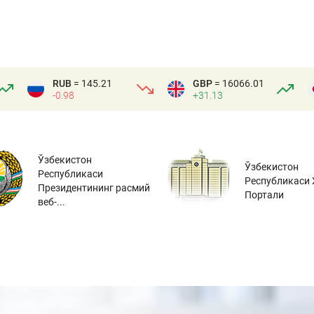
RUB
= 145.21
GBP
= 16066.01
-0.98
+31.13
Ўзбекистон
Ўзбекистон
Республикаси
Республикаси 
Президентининг расмий
Портали
веб-...