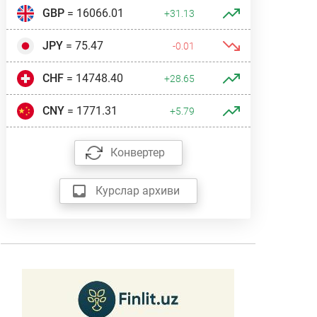
GBP
= 16066.01
+31.13
JPY
= 75.47
-0.01
CHF
= 14748.40
+28.65
CNY
= 1771.31
+5.79
Конвертер
Курслар архиви