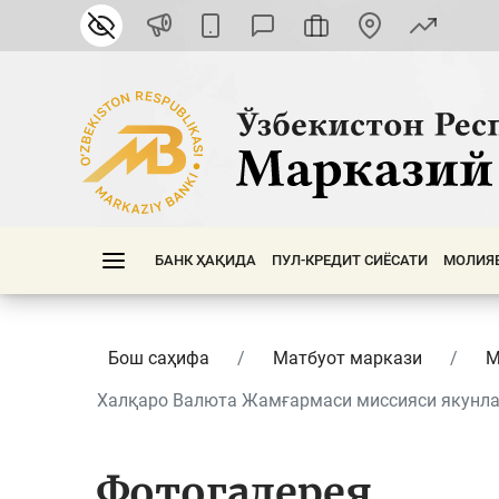
БАНК ҲАҚИДА
ПУЛ-КРЕДИТ СИЁСАТИ
МОЛИЯ
Бош саҳифа
Матбуот маркази
М
Халқаро Валюта Жамғармаси миссияси якунлар
Фотогалерея