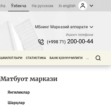
cha
Ўзбекча
На русском
In english
МБнинг Марказий аппарати
Ишонч телефони
200-00-44
(+998 71)
АШКИЛОТЛАРИ
СТАТИСТИКА
БАНК ҚОНУНЧИЛИГИ
...
Матбуот маркази
Янгиликлар
Шарҳлар