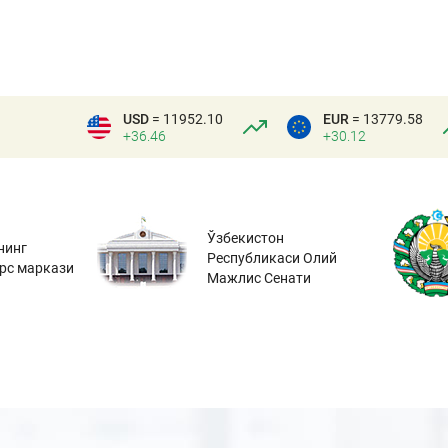
USD
= 11952.10
EUR
= 13779.58
+36.46
+30.12
Ўзбекистон
нинг
Республикаси Олий
урс маркази
Мажлис Сенати