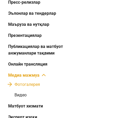
Пресс-релизлар
Эълонлар ва тендерлар
Маъруза ва нутқлар
Презентациялар
Публикациялар ва матбуот
анжуманлари тақвими
Онлайн трансляция
Медиа мажмуа
Фотогалерея
Видео
Матбуот хизмати
Эксперт изоҳи