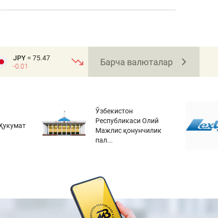
JPY
= 75.47
Барча валюталар
-0.01
Ўзбекистон
Республикаси Олий
Ҳукумат
Мажлис қонунчилик
пал...