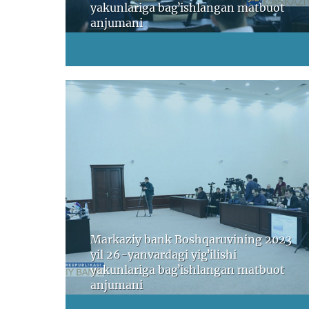
yakunlariga bagʼishlangan matbuot
anjumani
Markaziy bank Boshqaruvining 2023
yil 26-yanvardagi yigʼilishi
yakunlariga bagʼishlangan matbuot
anjumani