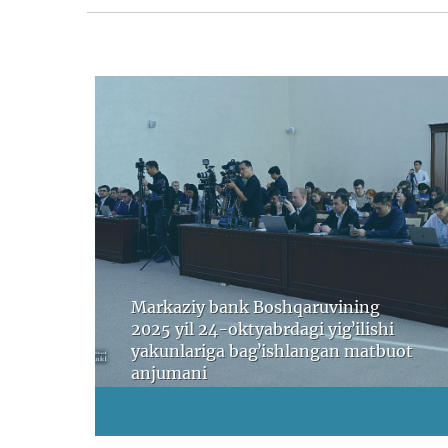
Markaziy bank Boshqaruvining
2025 yil 24-oktyabrdagi yigʼilishi
yakunlariga bagʼishlangan matbuot
anjumani