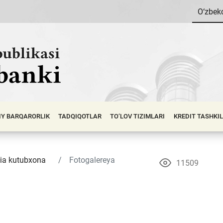
O‘zbek
IY BАRQАRОRLIK
TADQIQOTLAR
TO‘LOV TIZIMLARI
KREDIT TASHKI
ia kutubxona
Fotogalereya
11509