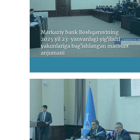
Markaziy bank Boshqaruvining
2025 yil 23-yanvardagi yigʼilishi
yakunlariga bagʼishlangan matbuot
anjumani