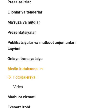
Press-relizlar
E’lonlar va tenderlar
Ma’ruza va nutqlar
Prezentatsiyalar
Publikatsiyalar va matbuot anjumanlari
taqvimi
Onlayn translyatsiya
Media kutubxona
Fotogalereya
Video
Matbuot xizmati
Ekspert izohi