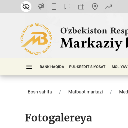
BANK HAQIDA
PUL-KREDIT SIYOSATI
MOLIYAV
Bosh sahifa
Matbuot markazi
Med
Fotogalereya