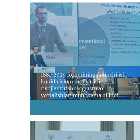
ISSF 2025 forumining ikkinchi ish
kunida islom moliyasini
rivojlantirishning ustuvor
yoʻnalishlari muhokama qilindi