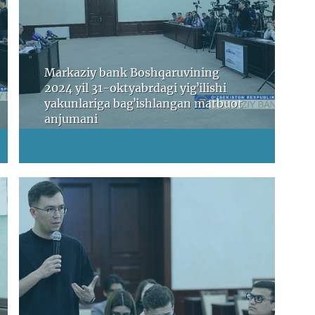
Markaziy bank Boshqaruvining
2024 yil 31-oktyabrdagi yigʼilishi
yakunlariga bagʼishlangan matbuot
anjumani