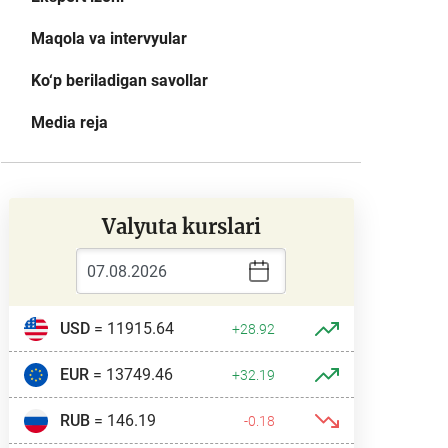
Maqola va intervyular
Ko‘p beriladigan savollar
Media reja
Valyuta kurslari
USD
= 11915.64
+28.92
EUR
= 13749.46
+32.19
RUB
= 146.19
-0.18