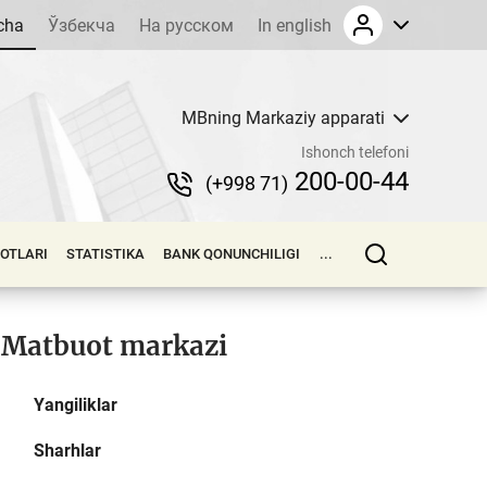
cha
Ўзбекча
На русском
In english
MBning Markaziy apparati
Ishonch telefoni
200-00-44
(+998 71)
LOTLARI
STATISTIKA
BANK QONUNCHILIGI
...
Matbuot markazi
Yangiliklar
Sharhlar