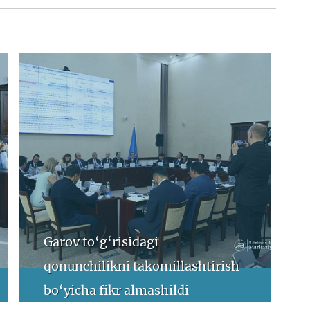
Garov to‘g‘risidagi
qonunchilikni takomillashtirish
bo‘yicha fikr almashildi