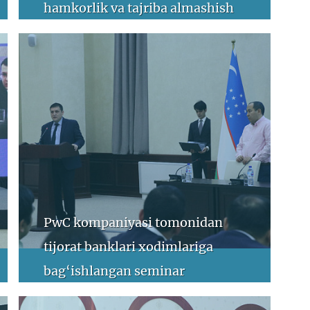
hamkorlik va tajriba almashish
maydoni
PwC kompaniyasi tomonidan
tijorat banklari xodimlariga
bag‘ishlangan seminar
(17.12.2019)