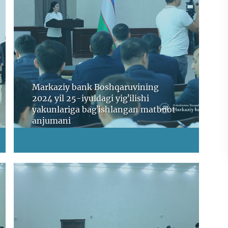
Markaziy bank Boshqaruvining
2024 yil 25-iyuldagi yigʼilishi
yakunlariga bagʼishlangan matbuot
anjumani