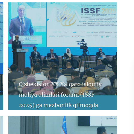
Oʻzbekiston XX Xalqaro islomiy
moliya olimlari forumi (ISSF
2025) ga mezbonlik qilmoqda