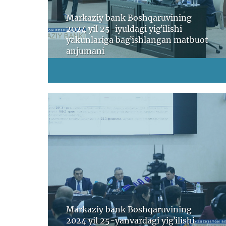
Markaziy bank Boshqaruvining
2024 yil 25-iyuldagi yigʼilishi
yakunlariga bagʼishlangan matbuot
anjumani
Markaziy bank Boshqaruvining
2024 yil 25-yanvardagi yigʼilishi