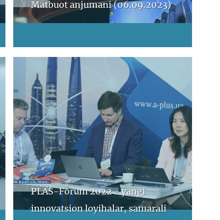
Matbuot anjumani (06.09.2023)
PLAS-Forum 2022 - yangi
innovatsion loyihalar, samarali