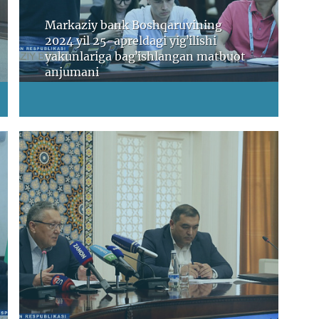
Markaziy bank Boshqaruvining
2024 yil 25-apreldagi yigʼilishi
yakunlariga bagʼishlangan matbuot
anjumani