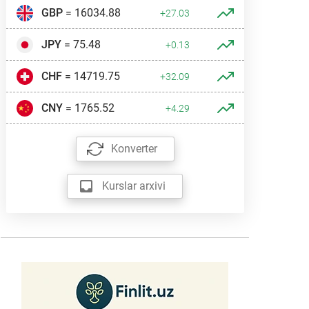
GBP
= 16034.88
+27.03
JPY
= 75.48
+0.13
CHF
= 14719.75
+32.09
CNY
= 1765.52
+4.29
Konverter
Kurslar arxivi