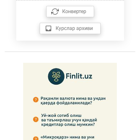
Конвертер
Курслар архиви