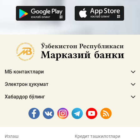
МБ контактлари
Электрон ҳукумат
Хабардор бўлинг
Излаш
Кредит ташкилотлари