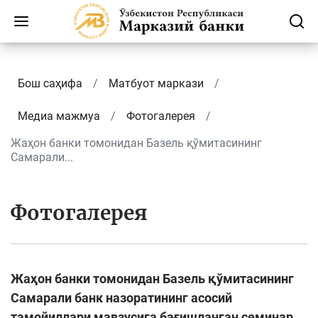
Бош саҳифа
Матбуот маркази
Медиа мажмуа
Фотогалерея
Жаҳон банки томонидан Базель қўмитасининг
Самарали...
Фотогалерея
Жаҳон банки томонидан Базель қўмитасининг
Самарали банк назоратининг асосий
тамойиллари мавзусига бағишланган семинар