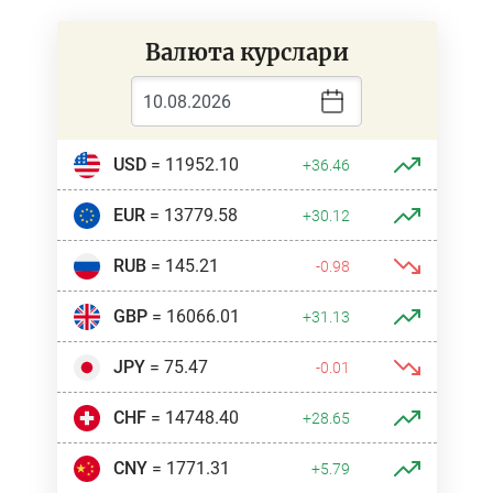
Валюта курслари
USD
= 11952.10
+36.46
EUR
= 13779.58
+30.12
RUB
= 145.21
-0.98
GBP
= 16066.01
+31.13
JPY
= 75.47
-0.01
CHF
= 14748.40
+28.65
CNY
= 1771.31
+5.79