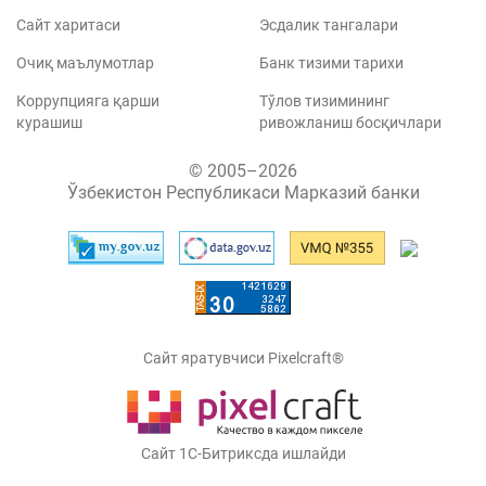
Сайт харитаси
Эсдалик тангалари
Очиқ маълумотлар
Банк тизими тарихи
Коррупцияга қарши
Тўлов тизимининг
курашиш
ривожланиш босқичлари
© 2005–2026
Ўзбекистон Республикаси Марказий банки
Сайт яратувчиси Pixelcraft®
Сайт 1C-Битриксда ишлайди