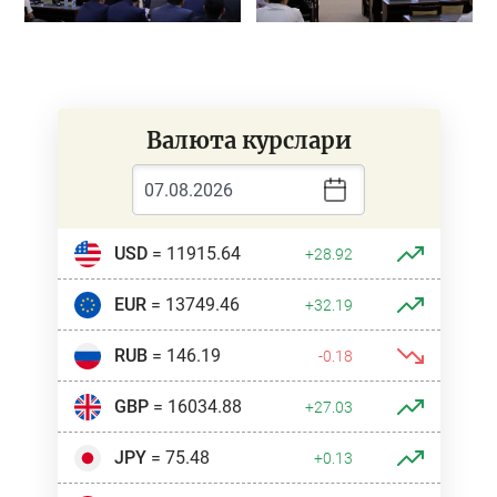
Валюта курслари
USD
= 11915.64
+28.92
EUR
= 13749.46
+32.19
RUB
= 146.19
-0.18
GBP
= 16034.88
+27.03
JPY
= 75.48
+0.13