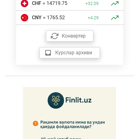
CHF
= 14719.75
+32.09
CNY
= 1765.52
+4.29
Конвертер
Курслар архиви