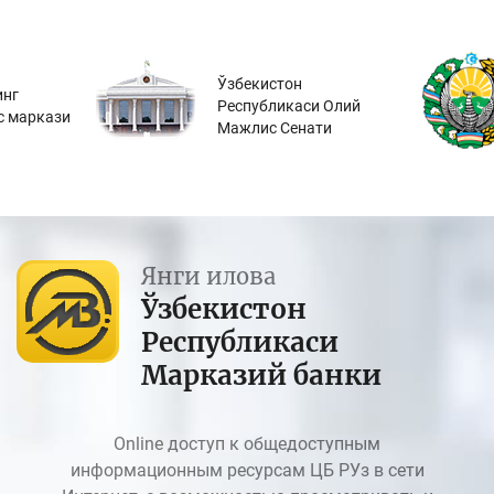
Ўзбекистон
инг
Республикаси Олий
с маркази
Мажлис Сенати
Янги илова
Ўзбекистон
Республикаси
Марказий банки
Online доступ к общедоступным
информационным ресурсам ЦБ РУз в сети