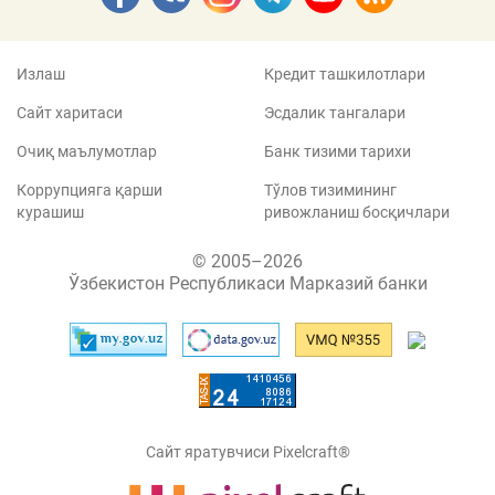
Излаш
Кредит ташкилотлари
Сайт харитаси
Эсдалик тангалари
Очиқ маълумотлар
Банк тизими тарихи
Коррупцияга қарши
Тўлов тизимининг
курашиш
ривожланиш босқичлари
© 2005–2026
Ўзбекистон Республикаси Марказий банки
Сайт яратувчиси Pixelcraft®