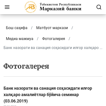
Бош саҳифа
Матбуот маркази
Медиа мажмуа
Фотогалерея
Банк назорати ва санация соҳасидаги илғор халқаро ...
Фотогалерея
Банк назорати ва санация соҳасидаги илғор
халқаро амалиётлар бўйича семинар
(03.06.2019)