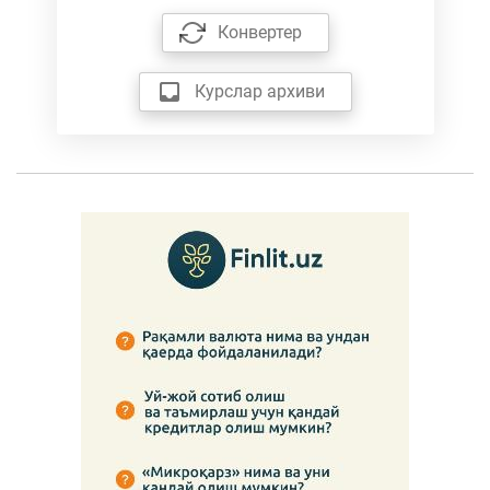
Конвертер
Курслар архиви