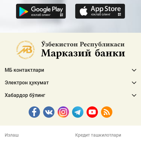
МБ контактлари
Электрон ҳукумат
Хабардор бўлинг
Излаш
Кредит ташкилотлари