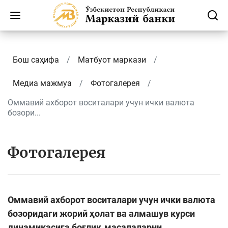
Бош саҳифа
Матбуот маркази
Медиа мажмуа
Фотогалерея
Оммавий ахборот воситалари учун ички валюта
бозори...
Фотогалерея
Оммавий ахборот воситалари учун ички валюта
бозоридаги жорий ҳолат ва алмашув курси
динамикасига боғлиқ масалаларни