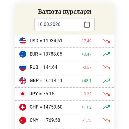
Валюта курслари
USD
= 11934.61
-17.49
EUR
= 13788.05
+8.47
RUB
= 144.64
-0.57
GBP
= 16114.11
+48.1
JPY
= 75.15
-0.32
CHF
= 14759.60
+11.2
CNY
= 1769.58
-1.73