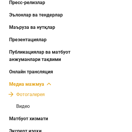
Пресс-релизлар
Эълонлар ва тендерлар
Маъруза ва нутқлар
Презентациялар
Публикациялар ва матбуот
анжуманлари тақвими
Онлайн трансляция
Медиа мажмуа
Фотогалерея
Видео
Матбуот хизмати
Эксперт изоҳи