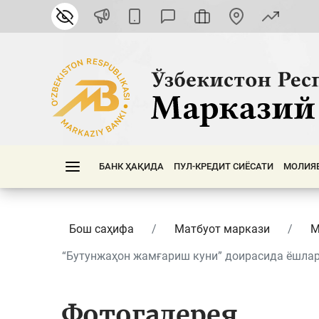
БАНК ҲАҚИДА
ПУЛ-КРЕДИТ СИЁСАТИ
МОЛИЯ
Бош саҳифа
Матбуот маркази
М
“Бутунжаҳон жамғариш куни” доирасида ёшлар 
Фотогалерея