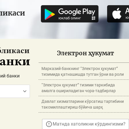
ликаси
Электрон ҳукумат
Марказий банкнинг “Электрон ҳукумат”
тизимида қатнашишда тутган ўрни ва роли
ий банки
“Электрон ҳукумат” тизими таркибида
амалга ошириладиган чора-тадбирлар
Давлат хизматларини кўрсатиш тартибини
такомиллаштириш бўйича шарҳ
Матнда хатоликни кўрдингизми?