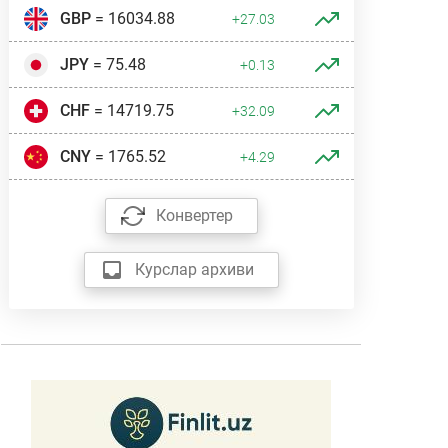
GBP
= 16034.88
+27.03
JPY
= 75.48
+0.13
CHF
= 14719.75
+32.09
CNY
= 1765.52
+4.29
Конвертер
Курслар архиви