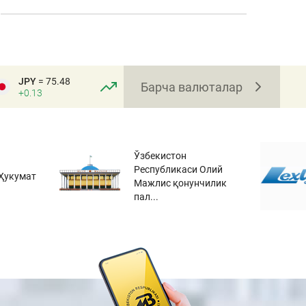
JPY
= 75.48
Барча валюталар
+0.13
Ўзбекистон
Республикаси Олий
Ҳукумат
Мажлис қонунчилик
пал...