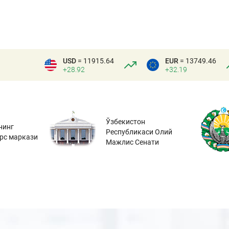
USD
= 11915.64
EUR
= 13749.46
+28.92
+32.19
Ўзбекистон
нинг
Республикаси Олий
урс маркази
Мажлис Сенати