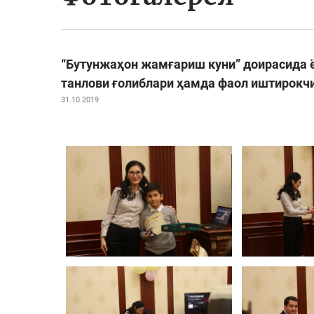
“Бутунжаҳон жамғариш куни” доирасида 
танлови ғолиблари ҳамда фаол иштирокч
31.10.2019