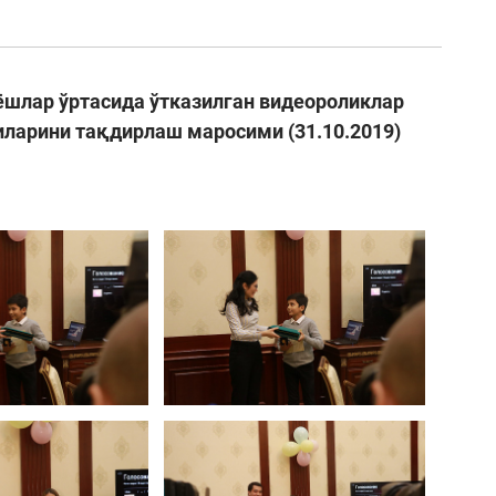
ёшлар ўртасида ўтказилган видеороликлар
иларини тақдирлаш маросими (31.10.2019)