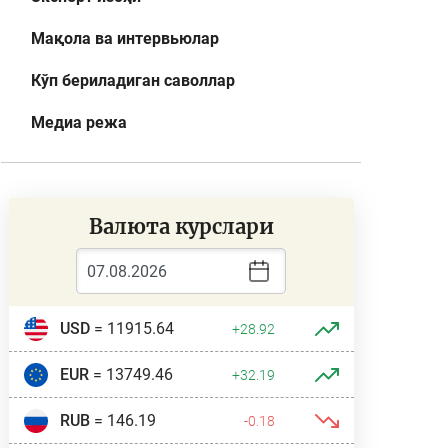
Мақола ва интервьюлар
Кўп бериладиган саволлар
Медиа режа
Валюта курслари
USD
= 11915.64
+28.92
EUR
= 13749.46
+32.19
RUB
= 146.19
-0.18