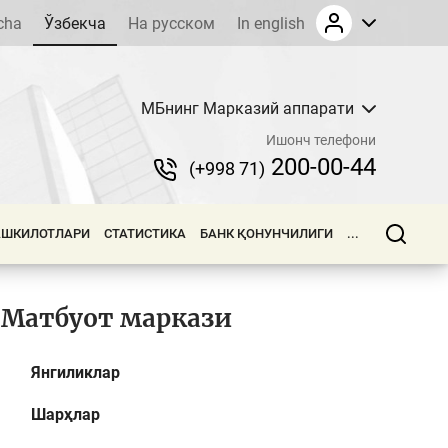
cha
Ўзбекча
На русском
In english
МБнинг Марказий аппарати
Ишонч телефони
200-00-44
(+998 71)
АШКИЛОТЛАРИ
СТАТИСТИКА
БАНК ҚОНУНЧИЛИГИ
...
Матбуот маркази
Янгиликлар
Шарҳлар