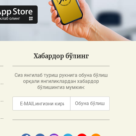
Хабардор бўлинг
Сиз янгилаб туриш рукнига обуна бўлиш
орқали янгиликлардан хабардор
бўлишингиз мумкин:
Обуна бўлиш