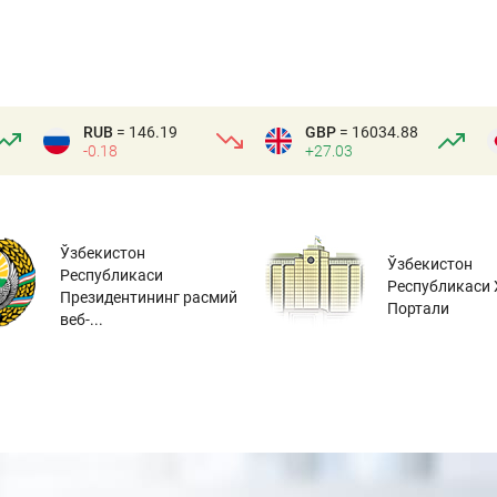
RUB
= 146.19
GBP
= 16034.88
-0.18
+27.03
Ўзбекистон
Ўзбекистон
Республикаси
Республикаси 
Президентининг расмий
Портали
веб-...