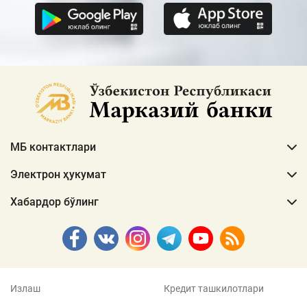
МБ контактлари
Электрон ҳукумат
Хабардор бўлинг
Излаш
Кредит ташкилотлари