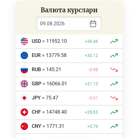
Валюта курслари
USD
= 11952.10
+36.46
EUR
= 13779.58
+30.12
RUB
= 145.21
-0.98
GBP
= 16066.01
+31.13
JPY
= 75.47
-0.01
CHF
= 14748.40
+28.65
CNY
= 1771.31
+5.79