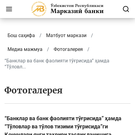
Бош саҳифа
Матбуот маркази
Медиа мажмуа
Фотогалерея
“Банклар ва банк фаолияти тўғрисида” ҳамда
“Тўловл...
Фотогалерея
“Банклар ва банк фаолияти тўғрисида” ҳамда
“Тўловлар ва тўлов тизими тўғрисида”ги
Қонунлари янги таҳрири тасдиқланишига