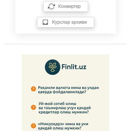
Конвертер
Курслар архиви