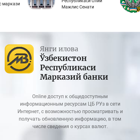
Республикаси Олий
с маркази
Мажлис Сенати
Янги илова
Ўзбекистон
Республикаси
Марказий банки
Online доступ к общедоступным
информационным ресурсам ЦБ РУз в сети
Интернет, с возможностью просматривать и
получать обновленную информацию, в том
числе сведения о курсах валют.