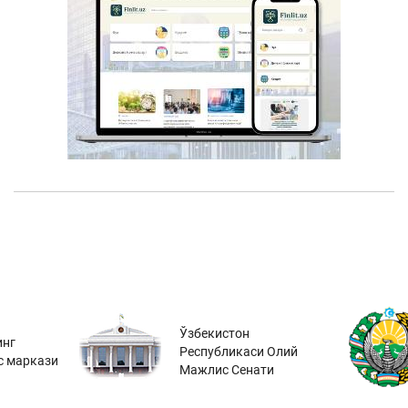
Ўзбекистон
инг
Республикаси Олий
с маркази
Мажлис Сенати