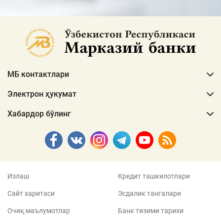
МБ контактлари
Электрон ҳукумат
Хабардор бўлинг
Излаш
Кредит ташкилотлари
Сайт харитаси
Эсдалик тангалари
Очиқ маълумотлар
Банк тизими тарихи