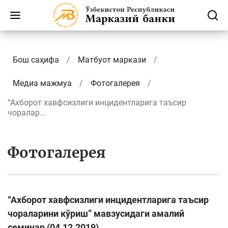
Бош саҳифа
Матбуот маркази
Медиа мажмуа
Фотогалерея
“Ахборот хавфсизлиги инцидентларига таъсир
чоралар...
Фотогалерея
“Ахборот хавфсизлиги инцидентларига таъсир
чораларини кўриш” мавзусидаги амалий
семинар (04.12.2019)