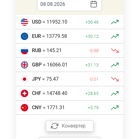
USD
= 11952.10
+36.46
EUR
= 13779.58
+30.12
RUB
= 145.21
-0.98
GBP
= 16066.01
+31.13
JPY
= 75.47
-0.01
CHF
= 14748.40
+28.65
CNY
= 1771.31
+5.79
Конвертер