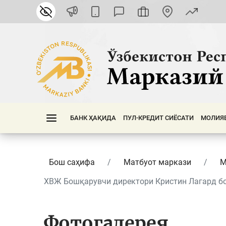
БАНК ҲАҚИДА
ПУЛ-КРЕДИТ СИЁСАТИ
МОЛИЯ
Бош саҳифа
Матбуот маркази
М
ХВЖ Бошқарувчи директори Кристин Лагард бо
Фотогалерея