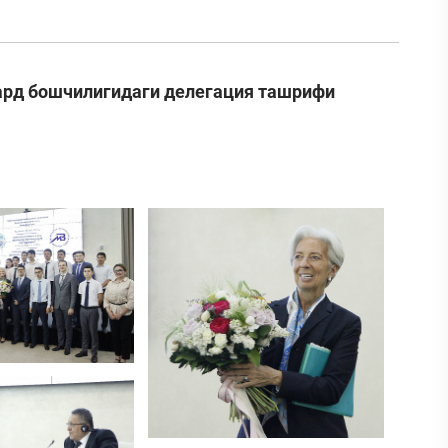
ард бошчилигидаги делегация ташрифи