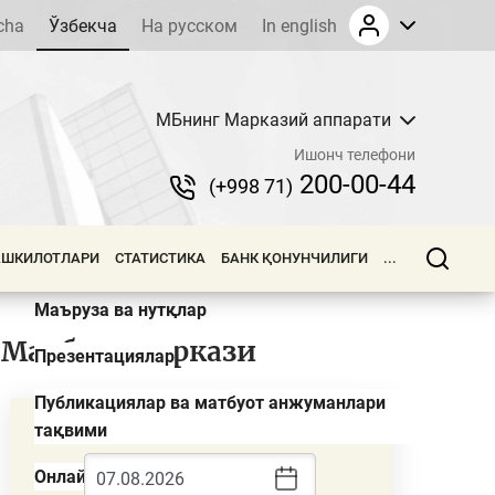
cha
Ўзбекча
На русском
In english
МБнинг Марказий аппарати
Янгиликлар
Ишонч телефони
Шарҳлар
200-00-44
(+998 71)
Пресс-релизлар
АШКИЛОТЛАРИ
СТАТИСТИКА
БАНК ҚОНУНЧИЛИГИ
...
Эълонлар ва тендерлар
Маъруза ва нутқлар
Матбуот маркази
Презентациялар
Публикациялар ва матбуот анжуманлари
Валюта курслари
тақвими
Онлайн трансляция