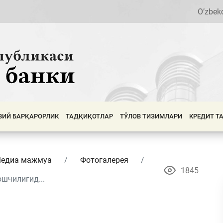
O’zbek
ВИЙ БАРҚАРОРЛИК
ТАДҚИҚОТЛАР
ТЎЛОВ ТИЗИМЛАРИ
КРЕДИТ Т
едиа мажмуа
Фотогалерея
1845
шчилигид...