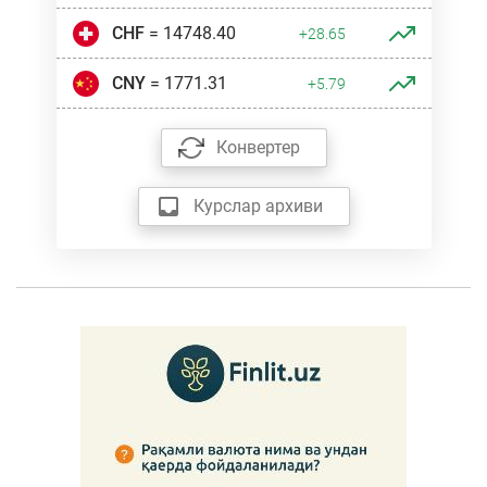
CHF
= 14748.40
+28.65
CNY
= 1771.31
+5.79
Конвертер
Курслар архиви