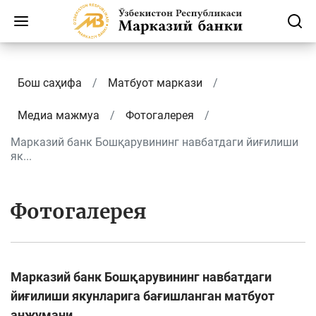
Бош саҳифа
Матбуот маркази
Медиа мажмуа
Фотогалерея
Марказий банк Бошқарувининг навбатдаги йиғилиши
як...
Фотогалерея
Марказий банк Бошқарувининг навбатдаги
йиғилиши якунларига бағишланган матбуот
анжумани