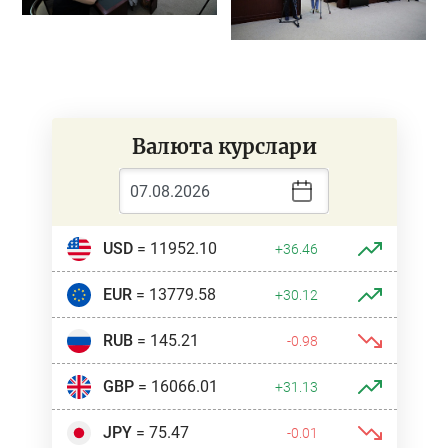
Валюта курслари
USD
= 11952.10
+36.46
EUR
= 13779.58
+30.12
RUB
= 145.21
-0.98
GBP
= 16066.01
+31.13
JPY
= 75.47
-0.01