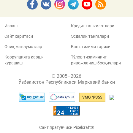
Излаш
Кредит ташкилотлари
Сайт харитаси
Эсдалик тангалари
Очиқ маълумотлар
Банк тизими тарихи
Коррупцияга қарши
Тўлов тизимининг
курашиш
ривожланиш босқичлари
© 2005–2026
Ўзбекистон Республикаси Марказий банки
Сайт яратувчиси Pixelcraft®