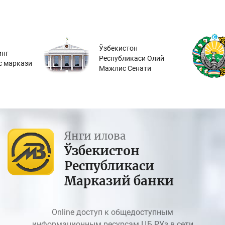
Ўзбекистон
инг
Республикаси Олий
с маркази
Мажлис Сенати
Янги илова
Ўзбекистон
Республикаси
Марказий банки
Online доступ к общедоступным
информационным ресурсам ЦБ РУз в сети