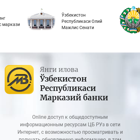
Ўзбекистон
инг
Республикаси Олий
с маркази
Мажлис Сенати
Янги илова
Ўзбекистон
Республикаси
Марказий банки
Online доступ к общедоступным
информационным ресурсам ЦБ РУз в сети
Интернет, с возможностью просматривать и
получать обновленную информацию, в том