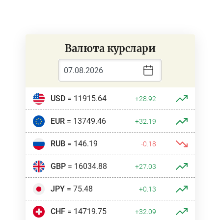
Валюта курслари
USD
= 11915.64
+28.92
EUR
= 13749.46
+32.19
RUB
= 146.19
-0.18
GBP
= 16034.88
+27.03
JPY
= 75.48
+0.13
CHF
= 14719.75
+32.09