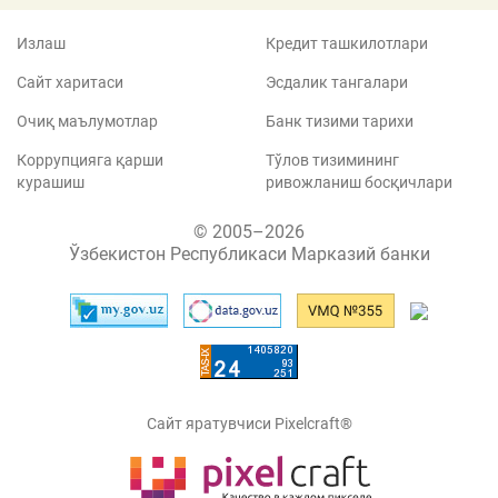
Излаш
Кредит ташкилотлари
Сайт харитаси
Эсдалик тангалари
Очиқ маълумотлар
Банк тизими тарихи
Коррупцияга қарши
Тўлов тизимининг
курашиш
ривожланиш босқичлари
© 2005–2026
Ўзбекистон Республикаси Марказий банки
Сайт яратувчиси Pixelcraft®