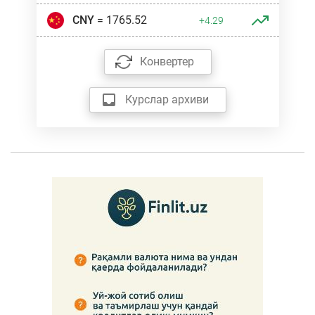
CNY
= 1765.52
+4.29
Конвертер
Курслар архиви