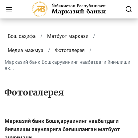
Бош саҳифа
Матбуот маркази
Медиа мажмуа
Фотогалерея
Марказий банк Бошқарувининг навбатдаги йиғилиши
як...
Фотогалерея
Марказий банк Бошқарувининг навбатдаги
йиғилиши якунларига бағишланган матбуот
анжумани