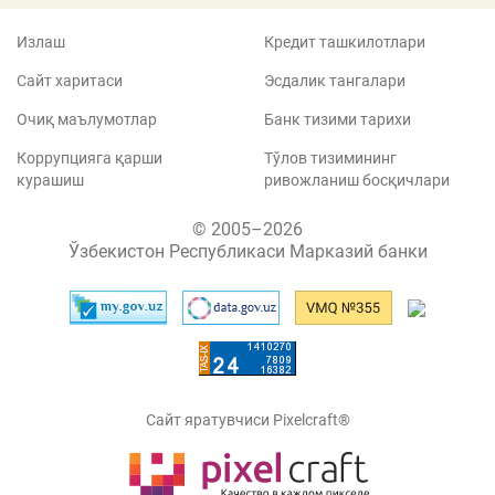
Излаш
Кредит ташкилотлари
Сайт харитаси
Эсдалик тангалари
Очиқ маълумотлар
Банк тизими тарихи
Коррупцияга қарши
Тўлов тизимининг
курашиш
ривожланиш босқичлари
© 2005–2026
Ўзбекистон Республикаси Марказий банки
Сайт яратувчиси Pixelcraft®