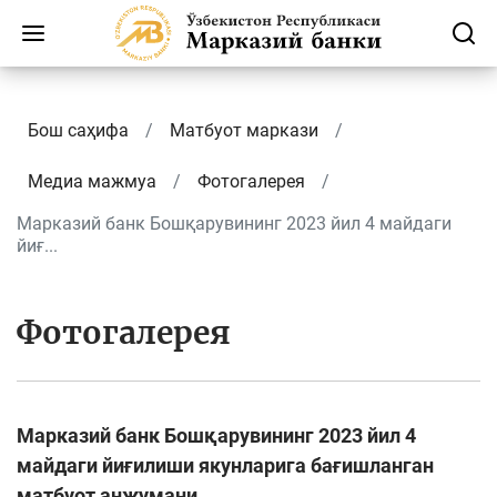
Бош саҳифа
Матбуот маркази
Медиа мажмуа
Фотогалерея
Марказий банк Бошқарувининг 2023 йил 4 майдаги
йиғ...
Фотогалерея
Марказий банк Бошқарувининг 2023 йил 4
майдаги йиғилиши якунларига бағишланган
матбуот анжумани