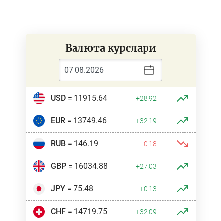
Валюта курслари
USD
= 11915.64
+28.92
EUR
= 13749.46
+32.19
RUB
= 146.19
-0.18
GBP
= 16034.88
+27.03
JPY
= 75.48
+0.13
CHF
= 14719.75
+32.09