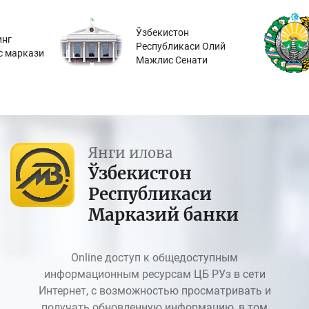
Ўзбекистон
инг
Республикаси Олий
с маркази
Мажлис Сенати
Янги илова
Ўзбекистон
Республикаси
Марказий банки
Online доступ к общедоступным
информационным ресурсам ЦБ РУз в сети
Интернет, с возможностью просматривать и
получать обновленную информацию, в том