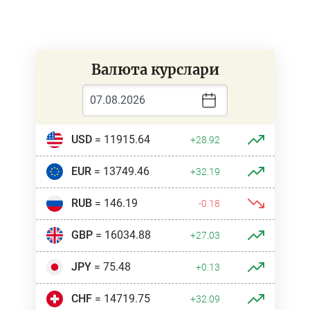
Валюта курслари
USD
= 11915.64
+28.92
EUR
= 13749.46
+32.19
RUB
= 146.19
-0.18
GBP
= 16034.88
+27.03
JPY
= 75.48
+0.13
CHF
= 14719.75
+32.09