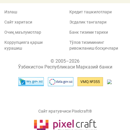
Излаш
Кредит ташкилотлари
Сайт харитаси
Эсдалик тангалари
Очиқ маълумотлар
Банк тизими тарихи
Коррупцияга қарши
Тўлов тизимининг
курашиш
ривожланиш босқичлари
© 2005–2026
Ўзбекистон Республикаси Марказий банки
Сайт яратувчиси Pixelcraft®