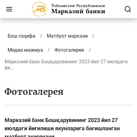
Бош саҳифа
Матбуот маркази
Медиа мажмуа
Фотогалерея
Марказий банк Бошқарувининг 2023 йил 27 июлдаги
йи...
Фотогалерея
Марказий банк Бошқарувининг 2023 йил 27
июлдаги йиғилиши якунларига бағишланган
матбуот анжумани