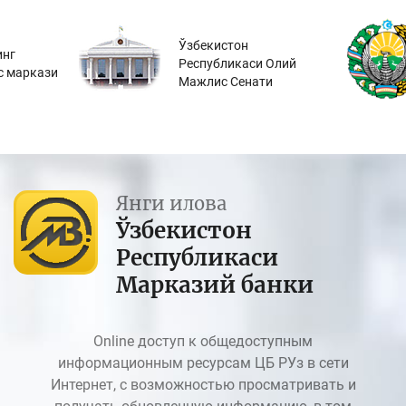
Ўзбекистон
инг
Республикаси Олий
с маркази
Мажлис Сенати
Янги илова
Ўзбекистон
Республикаси
Марказий банки
Online доступ к общедоступным
информационным ресурсам ЦБ РУз в сети
Интернет, с возможностью просматривать и