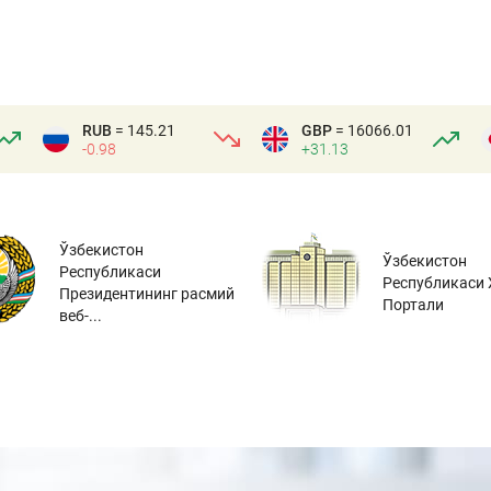
RUB
= 145.21
GBP
= 16066.01
-0.98
+31.13
Ўзбекистон
Ўзбекистон
Республикаси
Республикаси 
Президентининг расмий
Портали
веб-...