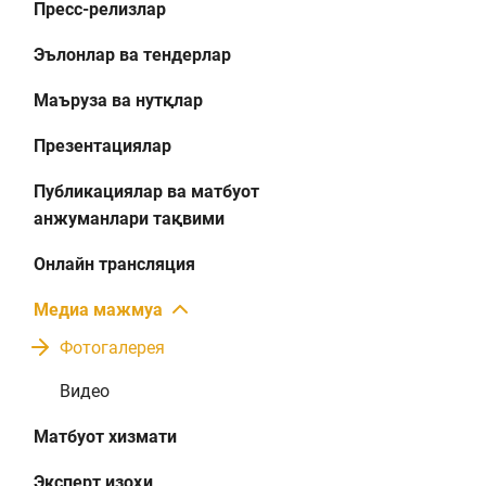
Пресс-релизлар
Эълонлар ва тендерлар
Маъруза ва нутқлар
Презентациялар
Публикациялар ва матбуот
анжуманлари тақвими
Онлайн трансляция
Медиа мажмуа
Фотогалерея
Видео
Матбуот хизмати
Эксперт изоҳи