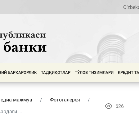
O’zbek
ВИЙ БАРҚАРОРЛИК
ТАДҚИҚОТЛАР
ТЎЛОВ ТИЗИМЛАРИ
КРЕДИТ Т
едиа мажмуа
Фотогалерея
626
рдаги ...