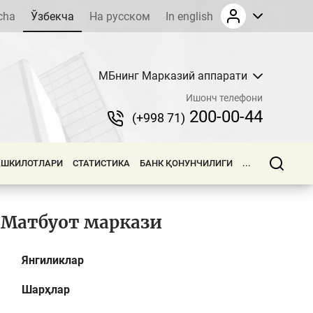
cha
Ўзбекча
На русском
In english
МБнинг Марказий аппарати
Ишонч телефони
200-00-44
(+998 71)
АШКИЛОТЛАРИ
СТАТИСТИКА
БАНК ҚОНУНЧИЛИГИ
...
Матбуот маркази
Янгиликлар
Шарҳлар