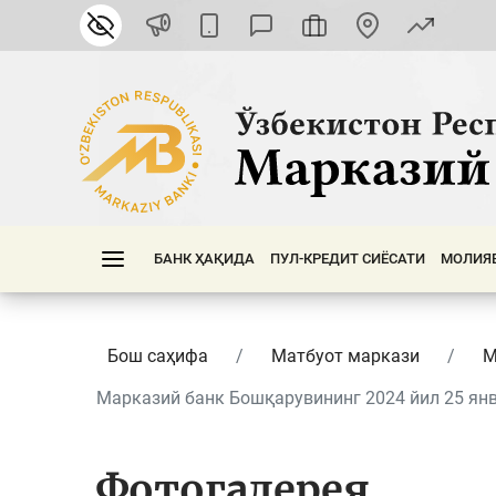
БАНК ҲАҚИДА
ПУЛ-КРЕДИТ СИЁСАТИ
МОЛИЯ
Бош саҳифа
Матбуот маркази
М
Марказий банк Бошқарувининг 2024 йил 25 янва
Фотогалерея