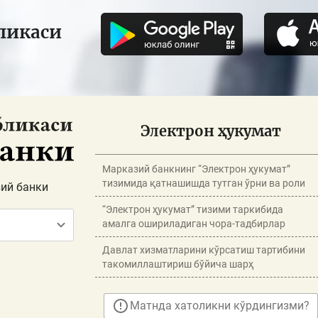
ликаси
Электрон ҳукумат
Марказий банкнинг “Электрон ҳукумат”
тизимида қатнашишда тутган ўрни ва роли
ий банки
“Электрон ҳукумат” тизими таркибида
амалга ошириладиган чора-тадбирлар
Давлат хизматларини кўрсатиш тартибини
такомиллаштириш бўйича шарҳ
Матнда хатоликни кўрдингизми?