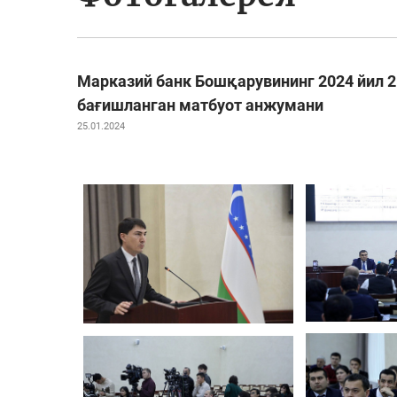
Марказий банк Бошқарувининг 2024 йил 2
бағишланган матбуот анжумани
25.01.2024