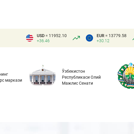
USD
= 11952.10
EUR
= 13779.58
+36.46
+30.12
Ўзбекистон
нинг
Республикаси Олий
урс маркази
Мажлис Сенати