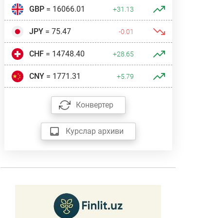
GBP
= 16066.01
+31.13
JPY
= 75.47
-0.01
CHF
= 14748.40
+28.65
CNY
= 1771.31
+5.79
Конвертер
Курслар архиви