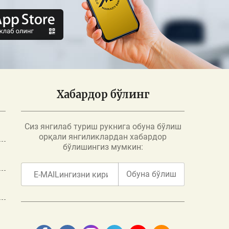
Хабардор бўлинг
Сиз янгилаб туриш рукнига обуна бўлиш
орқали янгиликлардан хабардор
бўлишингиз мумкин:
Обуна бўлиш