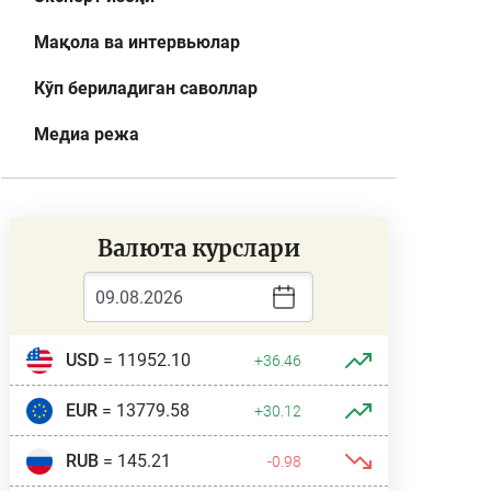
Мақола ва интервьюлар
Кўп бериладиган саволлар
Медиа режа
Валюта курслари
USD
= 11952.10
+36.46
EUR
= 13779.58
+30.12
RUB
= 145.21
-0.98