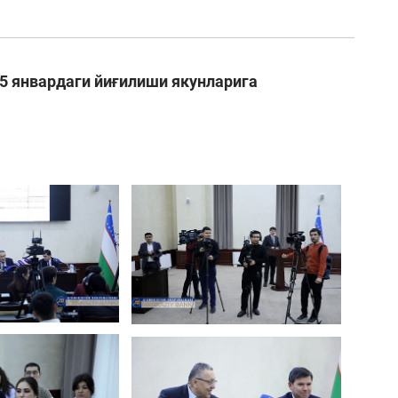
5 январдаги йиғилиши якунларига