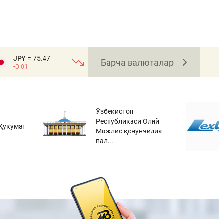
JPY
= 75.47
Барча валюталар
-0.01
Ўзбекистон
Республикаси Олий
Ҳукумат
Мажлис қонунчилик
пал...