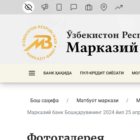
БАНК ҲАҚИДА
ПУЛ-КРЕДИТ СИЁСАТИ
МОЛ
Бош саҳифа
Матбуот маркази
М
Марказий банк Бошқарувининг 2024 йил 25 апре
Фотогалерея