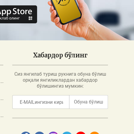
Хабардор бўлинг
Сиз янгилаб туриш рукнига обуна бўлиш
орқали янгиликлардан хабардор
бўлишингиз мумкин:
Обуна бўлиш