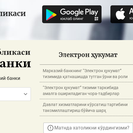
ликаси
Электрон ҳукумат
Марказий банкнинг “Электрон ҳукумат”
тизимида қатнашишда тутган ўрни ва роли
ий банки
“Электрон ҳукумат” тизими таркибида
амалга ошириладиган чора-тадбирлар
Давлат хизматларини кўрсатиш тартибини
такомиллаштириш бўйича шарҳ
Матнда хатоликни кўрдингизми?