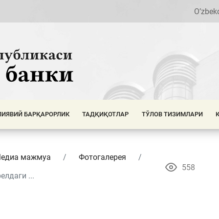
O’zbek
ИЯВИЙ БАРҚАРОРЛИК
ТАДҚИҚОТЛАР
ТЎЛОВ ТИЗИМЛАРИ
едиа мажмуа
Фотогалерея
558
лдаги ...