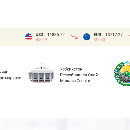
USD
= 11886.72
EUR
= 13717.27
-55.49
-25.83
Ўзбекистон
нинг
Республикаси Олий
урс маркази
Мажлис Сенати