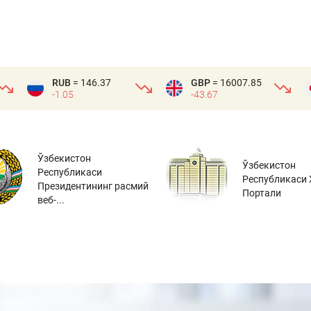
RUB
= 146.37
GBP
= 16007.85
-1.05
-43.67
Ўзбекистон
Ўзбекистон
Республикаси
Республикаси 
Президентининг расмий
Портали
веб-...