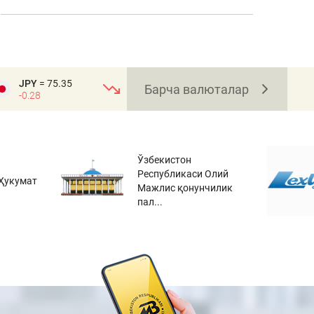
JPY
= 75.35
Барча валюталар
-0.28
Ўзбекистон
Республикаси Олий
Ҳукумат
Мажлис қонунчилик
пал...