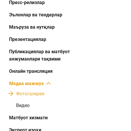
Пресс-релизлар
Эълонлар ва тендерлар
Маъруза ва нутқлар
Презентациялар
Публикациялар ва матбуот
анжуманлари тақвими
Онлайн трансляция
Медиа мажмуа
Фотогалерея
Видео
Матбуот хизмати
Эксперт изоҳи