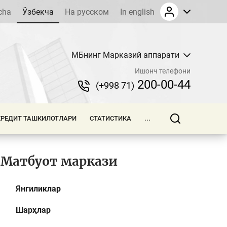
cha
Ўзбекча
На русском
In english
МБнинг Марказий аппарати
Ишонч телефони
200-00-44
(+998 71)
КРЕДИТ ТАШКИЛОТЛАРИ
СТАТИСТИКА
...
Матбуот маркази
Янгиликлар
Шарҳлар