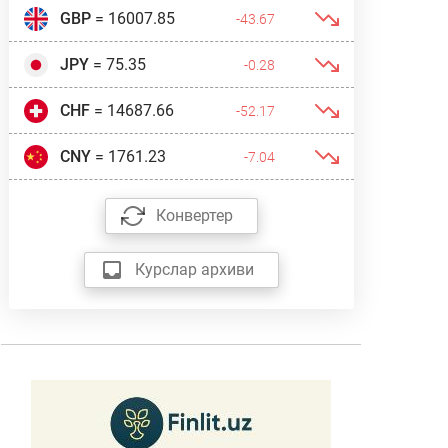
GBP
= 16007.85
-43.67
JPY
= 75.35
-0.28
CHF
= 14687.66
-52.17
CNY
= 1761.23
-7.04
Конвертер
Курслар архиви