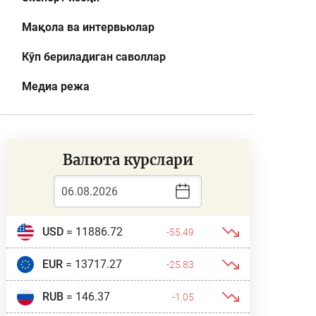
Мақола ва интервьюлар
Кўп бериладиган саволлар
Медиа режа
Валюта курслари
USD
= 11886.72
-55.49
EUR
= 13717.27
-25.83
RUB
= 146.37
-1.05