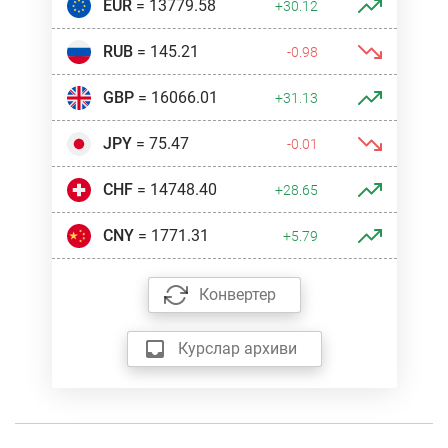
EUR
= 13779.58
+30.12
RUB
= 145.21
-0.98
GBP
= 16066.01
+31.13
JPY
= 75.47
-0.01
CHF
= 14748.40
+28.65
CNY
= 1771.31
+5.79
Конвертер
Курслар архиви