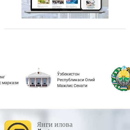
Ўзбекистон
инг
Республикаси Олий
с маркази
Мажлис Сенати
Янги илова