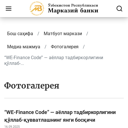
Бош саҳифа
Матбуот маркази
Медиа мажмуа
Фотогалерея
“WE-Finance Code” — аёллар тадбиркорлигини
қўллаб-...
Фотогалерея
“WE-Finance Code” — аёллар тадбиркорлигини
қўллаб-қувватлашнинг янги босқичи
16.09.2025