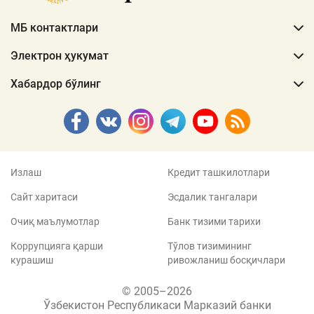
МБ контактлари
Электрон ҳукумат
Хабардор бўлинг
Излаш
Кредит ташкилотлари
Сайт харитаси
Эсдалик тангалари
Очиқ маълумотлар
Банк тизими тарихи
Коррупцияга қарши
Тўлов тизимининг
курашиш
ривожланиш босқичлари
© 2005–2026
Ўзбекистон Республикаси Марказий банки