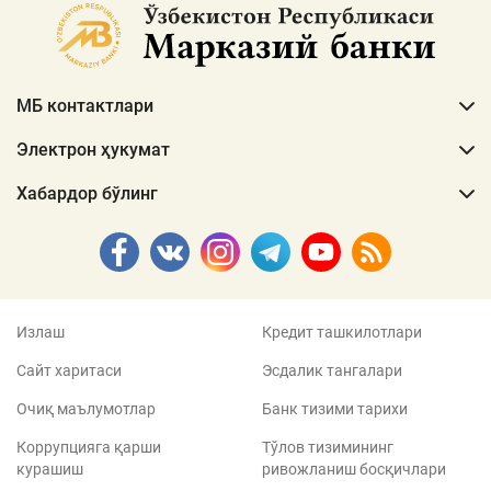
МБ контактлари
Электрон ҳукумат
Хабардор бўлинг
Излаш
Кредит ташкилотлари
Сайт харитаси
Эсдалик тангалари
Очиқ маълумотлар
Банк тизими тарихи
Коррупцияга қарши
Тўлов тизимининг
курашиш
ривожланиш босқичлари