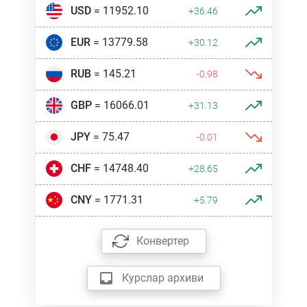
USD
= 11952.10
+36.46
EUR
= 13779.58
+30.12
RUB
= 145.21
-0.98
GBP
= 16066.01
+31.13
JPY
= 75.47
-0.01
CHF
= 14748.40
+28.65
CNY
= 1771.31
+5.79
Конвертер
Курслар архиви