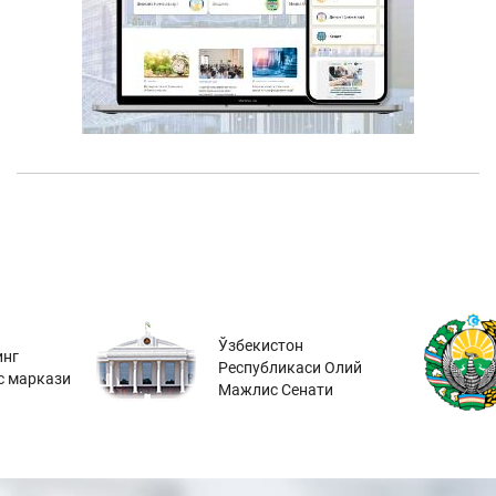
Ўзбекистон
инг
Республикаси Олий
с маркази
Мажлис Сенати