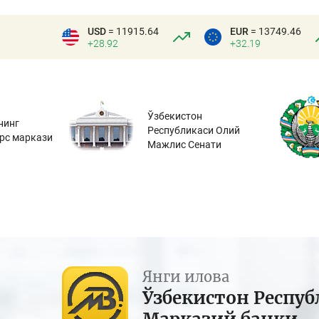
USD
= 11915.64
EUR
= 13749.46
+28.92
+32.19
Ўзбекистон
нинг
Республикаси Олий
урс маркази
Мажлис Сенати
Янги илова
Ўзбекистон Респуб