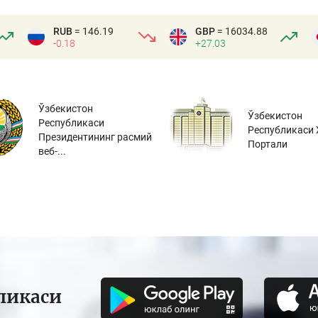
RUB
= 146.19
GBP
= 16034.88
-0.18
+27.03
Ўзбекистон
Ўзбекистон
Республикаси
Республикаси 
Президентининг расмий
Портали
веб-...
ликаси