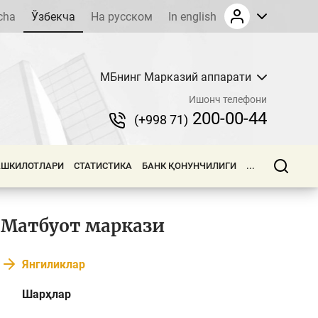
cha
Ўзбекча
На русском
In english
МБнинг Марказий аппарати
Ишонч телефони
200-00-44
(+998 71)
АШКИЛОТЛАРИ
СТАТИСТИКА
БАНК ҚОНУНЧИЛИГИ
...
Матбуот маркази
Янгиликлар
Шарҳлар