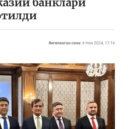
казий банклари
этилди
Янгиланган сана:
6 Ноя 2024, 17:16