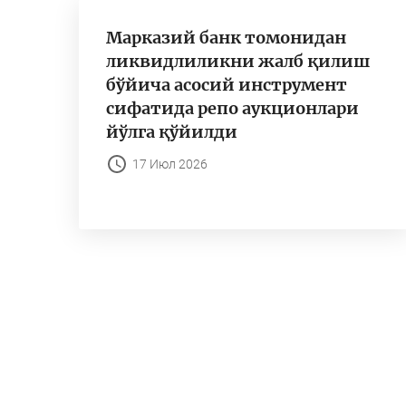
Марказий банк томонидан
ликвидлиликни жалб қилиш
бўйича асосий инструмент
сифатида репо аукционлари
йўлга қўйилди
17 Июл 2026