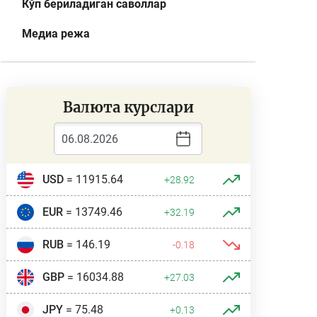
Кўп бериладиган саволлар
Медиа режа
Валюта курслари
USD
= 11915.64
+28.92
EUR
= 13749.46
+32.19
RUB
= 146.19
-0.18
GBP
= 16034.88
+27.03
JPY
= 75.48
+0.13