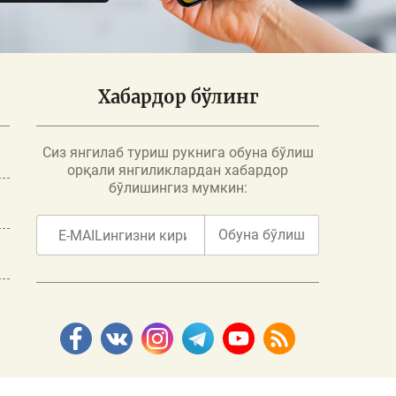
Хабардор бўлинг
Сиз янгилаб туриш рукнига обуна бўлиш
орқали янгиликлардан хабардор
бўлишингиз мумкин:
Обуна бўлиш