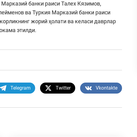
Марказий банки раиси Талех Кязимов,
лейменов ва Туркия Марказий банки раиси
корликнинг жорий ҳолати ва келаси даврлар
окама этилди.
Telegram
Twitter
Vkontakte