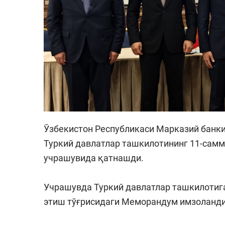
Ўзбекистон Республикаси Марказий банк
Туркий давлатлар ташкилотининг 11-самм
учрашувида қатнашди.
Учрашувда Туркий давлатлар ташкилотиг
этиш тўғрисидаги Меморандум имзоланди