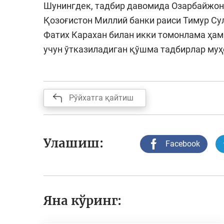
Шунингдек, тадбир давомида Озарбайжон 
Қозоғистон Миллий банки раиси Тимур Су
Фатих Карахан билан икки томонлама ҳам
учун ўтказиладиган қўшма тадбирлар муҳ
Рўйхатга қайтиш
Улашиш:
Facebook
Яна кўринг: