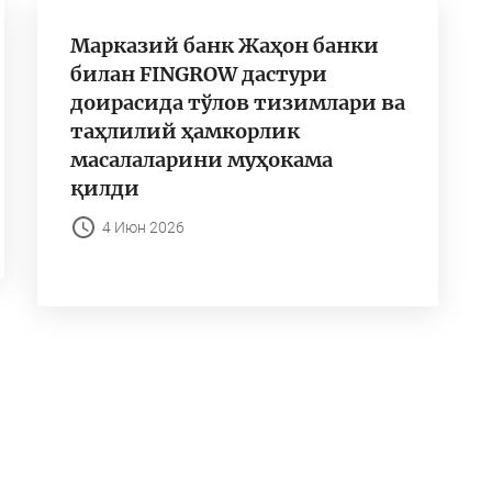
Марказий банк Жаҳон банки
билан FINGROW дастури
доирасида тўлов тизимлари ва
таҳлилий ҳамкорлик
масалаларини муҳокама
қилди
4 Июн 2026