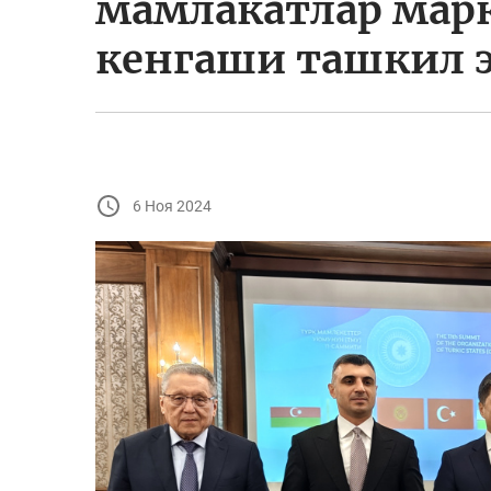
мамлакатлар мар
кенгаши ташкил 
6 Ноя 2024