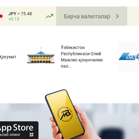
JPY
= 75.48
Барча валюталар
+0.13
Ўзбекистон
Республикаси Олий
Ҳукумат
Мажлис қонунчилик
пал...