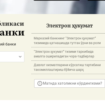
Электрон ҳукумат
Марказий банкнинг “Электрон ҳукумат”
тизимида қатнашишда тутган ўрни ва роли
ий банки
“Электрон ҳукумат” тизими таркибида
амалга ошириладиган чора-тадбирлар
Давлат хизматларини кўрсатиш тартибини
такомиллаштириш бўйича шарҳ
Матнда хатоликни кўрдингизми?