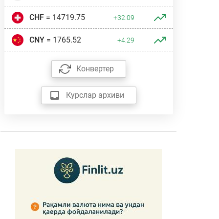
CHF
= 14719.75
+32.09
CNY
= 1765.52
+4.29
Конвертер
Курслар архиви