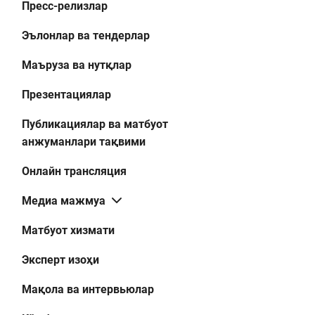
Пресс-релизлар
Эълонлар ва тендерлар
Маъруза ва нутқлар
Презентациялар
Публикациялар ва матбуот
анжуманлари тақвими
Онлайн трансляция
Медиа мажмуа
Матбуот хизмати
Эксперт изоҳи
Мақола ва интервьюлар