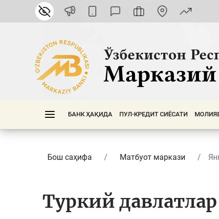
БАНК ҲАҚИДА
ПУЛ-КРЕДИТ СИЁСАТИ
МОЛИЯ
Бош саҳифа
Матбуот маркази
Ян
Туркий давлатлар