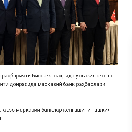
и раҳбарияти Бишкек шаҳрида ўтказилаётган
ити доирасида марказий банк раҳбарлари
а аъзо марказий банклар кенгашини ташкил
.