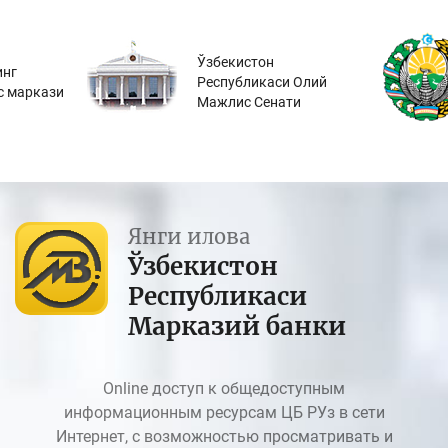
Ўзбекистон
инг
Республикаси Олий
с маркази
Мажлис Сенати
Янги илова
Ўзбекистон
Республикаси
Марказий банки
Online доступ к общедоступным
информационным ресурсам ЦБ РУз в сети
Интернет, с возможностью просматривать и