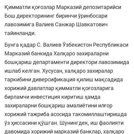
Қимматли қоғозлар Марказий депозитарийси
Бош директорининг биринчи ўринбосари
лавозимига Валиев Санжар Шавкатович
тайинланди.
Бунга қадар С. Валиев Ўзбекистон Республикаси
Марказий банкида Халқаро захираларни
бошқариш департаменти директори лавозимида
ишлаб келган. Хусусан, халқаро захиралар
таркибини диверсификация қилиш мақсадида
хорижий давлатлар қимматли қоғозларига
бирламчи инвестиция киритиш ҳамда
захираларни бошқариш амалиётини илғор
хорижий тажриба асосида такомиллаштиришда
ўз ҳиссасини қўшган. Шунингдек, иш фаолияти
давомида хорижий марказий банклар, халқаро