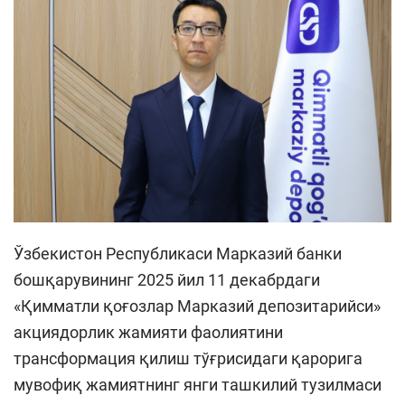
Ўзбекистон Республикаси Марказий банки
бошқарувининг 2025 йил 11 декабрдаги
«Қимматли қоғозлар Марказий депозитарийси»
акциядорлик жамияти фаолиятини
трансформация қилиш тўғрисидаги қарорига
мувофиқ жамиятнинг янги ташкилий тузилмаси