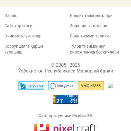
Излаш
Кредит ташкилотлари
Сайт харитаси
Эсдалик тангалари
Очиқ маълумотлар
Банк тизими тарихи
Коррупцияга қарши
Тўлов тизимининг
курашиш
ривожланиш босқичлари
© 2005–2026
Ўзбекистон Республикаси Марказий банки
Сайт яратувчиси Pixelcraft®