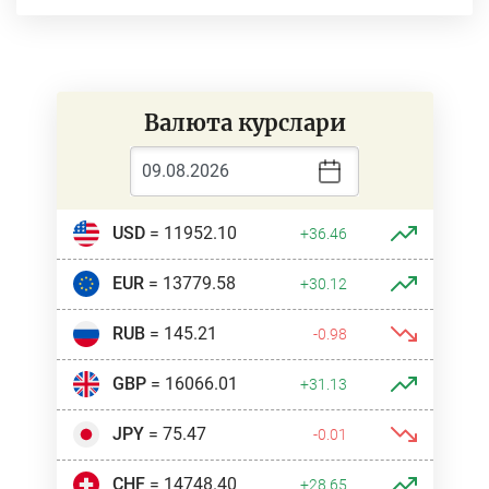
Валюта курслари
USD
= 11952.10
+36.46
EUR
= 13779.58
+30.12
RUB
= 145.21
-0.98
GBP
= 16066.01
+31.13
JPY
= 75.47
-0.01
CHF
= 14748.40
+28.65