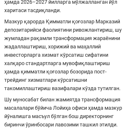
ҳамда 2026–2027 йилларга мўлжалланган йўл
харитаси тасдиқланди.
Мазкур қарорда Қимматли қоғозлар Марказий
депозитарийси фаолиятини ривожлантириш, шу
жумладан рақамли трансформация жараёнини
жадаллаштириш, хорижий ва маҳаллий
инвесторларга хизмат кўрсатиш сифатини
халқаро стандартларга мувофиқлаштириш
ҳамда қимматли қоғозлар бозорида пост-
трейдинг хизматлари кўрсатишни
такомиллаштириш вазифалари кўзда тутилган.
Шу муносабат билан жамиятда трансформация
масалалари бўйича Лойиҳа офиси ҳамда мазкур
йўналишга масъул бўлган бош директорнинг
биринчи ўринбосари лавозими ташкил этилди.