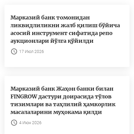
Марказий банк томонидан
ликвидлиликни жалб қилиш бўйича
асосий инструмент сифатида репо
аукционлари йўлга қўйилди
17 Июл 2026
Марказий банк Жаҳон банки билан
FINGROW дастури доирасида тўлов
тизимлари ва таҳлилий ҳамкорлик
масалаларини муҳокама қилди
4 Июн 2026