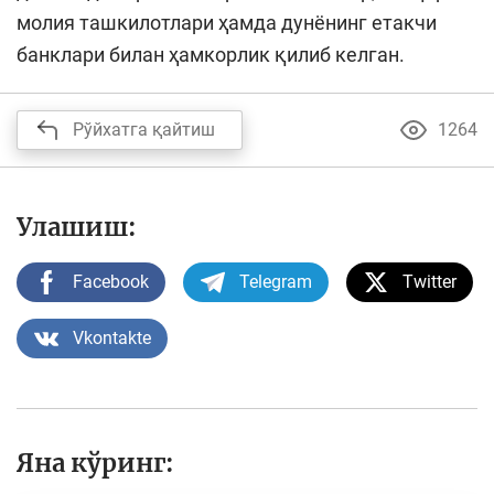
молия ташкилотлари ҳамда дунёнинг етакчи
банклари билан ҳамкорлик қилиб келган.
Рўйхатга қайтиш
1264
Улашиш:
Facebook
Telegram
Twitter
Vkontakte
Яна кўринг: