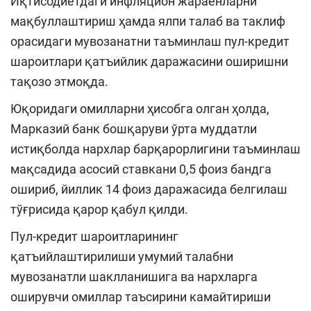
Иқтисодиётдаги инфляцион жараёнларни
мақбуллаштириш ҳамда ялпи талаб ва таклиф
орасидаги мувозанатни таъминлаш пул-кредит
шароитлари қатъийлик даражасини оширишни
тақозо этмоқда.
Юқоридаги омилларни ҳисобга олган ҳолда,
Марказий банк бошқаруви ўрта муддатли
истиқболда нархлар барқарорлигини таъминлаш
мақсадида асосий ставкани 0,5 фоиз бандга
ошириб, йиллик 14 фоиз даражасида белгилаш
тўғрисида қарор қабул қилди.
Пул-кредит шароитларининг
қатъийлаштирилиши умумий талабни
мувозанатли шаклланишига ва нархларга
оширувчи омиллар таъсирини камайтириши