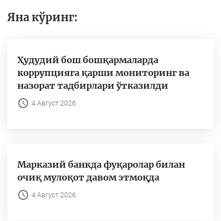
Яна кўринг:
Ҳудудий бош бошқармаларда
коррупцияга қарши мониторинг ва
назорат тадбирлари ўтказилди
4 Август 2026
Марказий банкда фуқаролар билан
очиқ мулоқот давом этмоқда
4 Август 2026