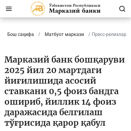
Бош саҳифа
Матбуот маркази
Пресс-релизлар
Марказий банк бошқаруви
2025 йил 20 мартдаги
йиғилишида асосий
ставкани 0,5 фоиз бандга
ошириб, йиллик 14 фоиз
даражасида белгилаш
тўғрисида қарор қабул