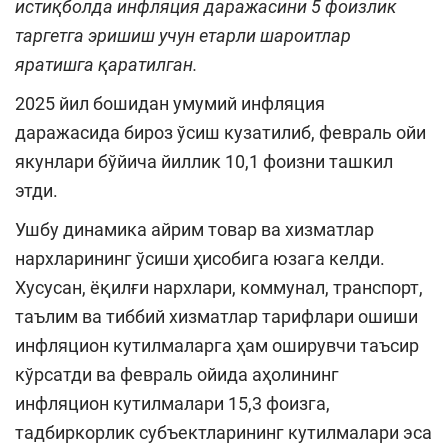
истиқболда инфляция даражасини 5 фоизлик
таргетга эришиш учун етарли
шароитлар
яратишга қаратилган.
2025 йил бошидан умумий инфляция
даражасида бироз ўсиш кузатилиб, февраль ойи
якунлари бўйича йиллик 10,1 фоизни ташкил
этди.
Ушбу динамика айрим товар ва хизматлар
нархларининг ўсиши ҳисобига юзага келди.
Хусусан, ёқилғи нархлари, коммунал, транспорт,
таълим ва тиббий хизматлар тарифлари ошиши
инфляцион кутилмаларга ҳам оширувчи таъсир
кўрсатди ва февраль ойида аҳолининг
инфляцион кутилмалари 15,3 фоизга,
тадбиркорлик субъектларининг кутилмалари эса