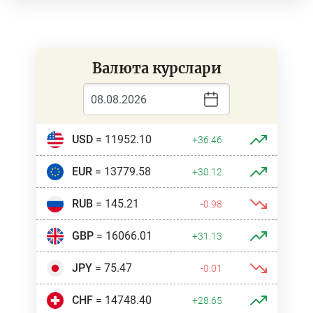
Валюта курслари
USD
= 11952.10
+36.46
EUR
= 13779.58
+30.12
RUB
= 145.21
-0.98
GBP
= 16066.01
+31.13
JPY
= 75.47
-0.01
CHF
= 14748.40
+28.65