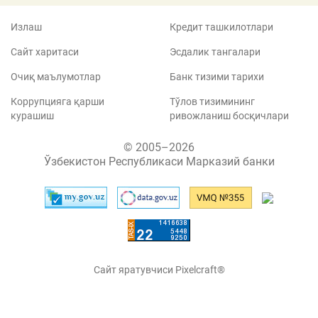
Излаш
Кредит ташкилотлари
Сайт харитаси
Эсдалик тангалари
Очиқ маълумотлар
Банк тизими тарихи
Коррупцияга қарши
Тўлов тизимининг
курашиш
ривожланиш босқичлари
© 2005–2026
Ўзбекистон Республикаси Марказий банки
Сайт яратувчиси Pixelcraft®