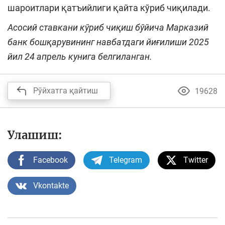
шароитлари қатъийлиги қайта кўриб чиқилади.
Асосий ставкани кўриб чиқиш бўйича Марказий
банк бошқарувининг навбатдаги йиғилиши 2025
йил 24 апрель кунига белгиланган.
Рўйхатга қайтиш
19628
Улашиш:
Facebook
Telegram
Twitter
Vkontakte