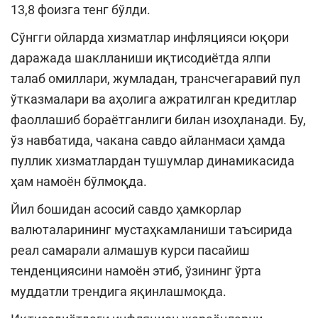
13,8 фоизга тенг бўлди.
Сўнгги ойларда хизматлар инфляцияси юқори
даражада шаклланиши иқтисодиётда ялпи
талаб омиллари, жумладан, трансчегаравий пул
ўтказмалари ва аҳолига ажратилган кредитлар
фаоллашиб бораётганлиги билан изоҳланади. Бу,
ўз навбатида, чакана савдо айланмаси ҳамда
пуллик хизматлардан тушумлар динамикасида
ҳам намоён бўлмоқда.
Йил бошидан асосий савдо ҳамкорлар
валюталарининг мустаҳкамланиши таъсирида
реал самарали алмашув курси пасайиш
тенденциясини намоён этиб, ўзининг ўрта
муддатли трендига яқинлашмоқда.