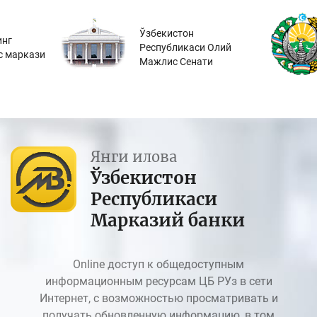
Ўзбекистон
инг
Республикаси Олий
с маркази
Мажлис Сенати
Янги илова
Ўзбекистон
Республикаси
Марказий банки
Online доступ к общедоступным
информационным ресурсам ЦБ РУз в сети
Интернет, с возможностью просматривать и
получать обновленную информацию, в том