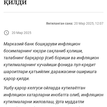
қилди
Янгиланган сана:
20 Мар 2025, 12:07
20 Мар 2025
Марказий банк бошқаруви инфляцион
босимларнинг юқори сақланиб қолиши,
талабнинг барқарор ўсиб бориши ва инфляцион
кутилмаларнинг кучайиши фонида пул-кредит
шароитлари қатъийлик даражасини оширишга
қарор қилди.
Ушбу қарор келгуси ойларда кутилаётган
инфляцион хатарларни инобатга олиб, инфляцион
кутилмаларни жиловлаш,
ўрта муддатли