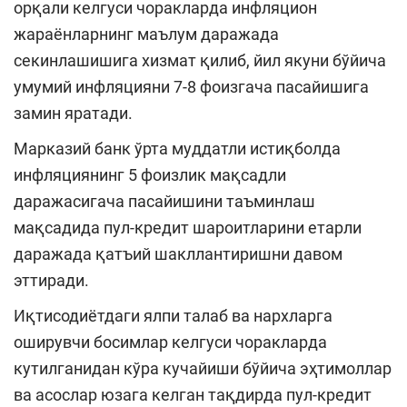
орқали келгуси чоракларда инфляцион
жараёнларнинг маълум даражада
секинлашишига хизмат қилиб, йил якуни бўйича
умумий инфляцияни 7-8 фоизгача пасайишига
замин яратади.
Марказий банк ўрта муддатли истиқболда
инфляциянинг 5 фоизлик мақсадли
даражасигача пасайишини таъминлаш
мақсадида пул-кредит шароитларини етарли
даражада қатъий шакллантиришни давом
эттиради.
Иқтисодиётдаги ялпи талаб ва нархларга
оширувчи босимлар келгуси чоракларда
кутилганидан кўра кучайиши бўйича эҳтимоллар
ва асослар юзага келган тақдирда пул-кредит