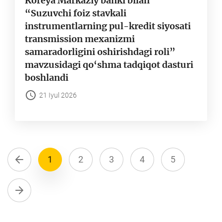
Koreya Markaziy banki bilan
“Suzuvchi foiz stavkali
instrumentlarning pul-kredit siyosati
transmission mexanizmi
samaradorligini oshirishdagi roli”
mavzusidagi qo‘shma tadqiqot dasturi
boshlandi
21 Iyul 2026
1
2
3
4
5