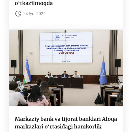
o‘tkazilmoqda
24 Iyul 2026
Markaziy bank va tijorat banklari Aloqa
markazlari o‘rtasidagi hamkorlik