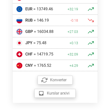
EUR
= 13749.46
+32.19
RUB
= 146.19
-0.18
GBP
= 16034.88
+27.03
JPY
= 75.48
+0.13
CHF
= 14719.75
+32.09
CNY
= 1765.52
+4.29
Konverter
Kurslar arxivi