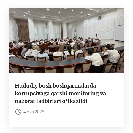
gach
Chiqarish
Hududiy bosh boshqarmalarda
korrupsiyaga qarshi monitoring va
nazorat tadbirlari o‘tkazildi
4 Avg 2026