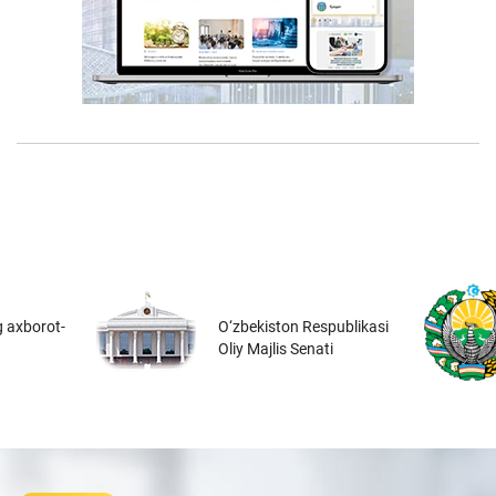
 axborot-
O‘zbekiston Respublikasi
Oliy Majlis Senati