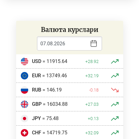
Валюта курслари
USD
= 11915.64
+28.92
EUR
= 13749.46
+32.19
RUB
= 146.19
-0.18
GBP
= 16034.88
+27.03
JPY
= 75.48
+0.13
CHF
= 14719.75
+32.09