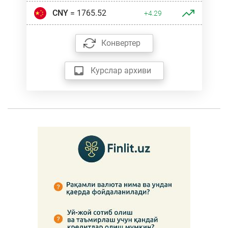
CNY
= 1765.52
+4.29
Конвертер
Курслар архиви