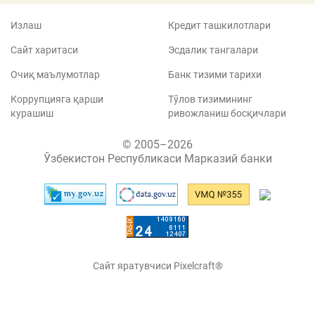
Излаш
Кредит ташкилотлари
Сайт харитаси
Эсдалик тангалари
Очиқ маълумотлар
Банк тизими тарихи
Коррупцияга қарши
Тўлов тизимининг
курашиш
ривожланиш босқичлари
© 2005–2026
Ўзбекистон Республикаси Марказий банки
Сайт яратувчиси Pixelcraft®