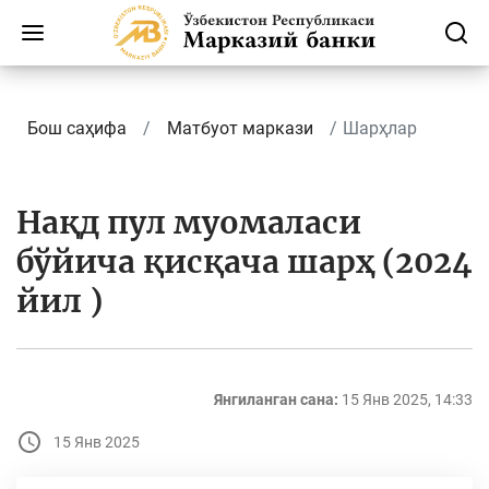
Бош саҳифа
Матбуот маркази
Шарҳлар
Нақд пул муомаласи
бўйича қисқача шарҳ (2024
йил )
Янгиланган сана:
15 Янв 2025, 14:33
15 Янв 2025