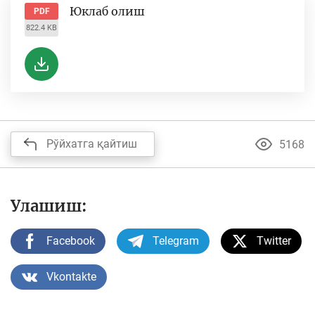
Юклаб олиш
PDF
822.4 KB
Рўйхатга қайтиш
5168
Улашиш:
Facebook
Telegram
Twitter
Vkontakte