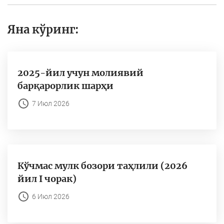
Яна кўринг:
2025-йил учун молиявий
барқарорлик шарҳи
7 Июл 2026
Кўчмас мулк бозори таҳлили (2026
йил I чорак)
6 Июл 2026