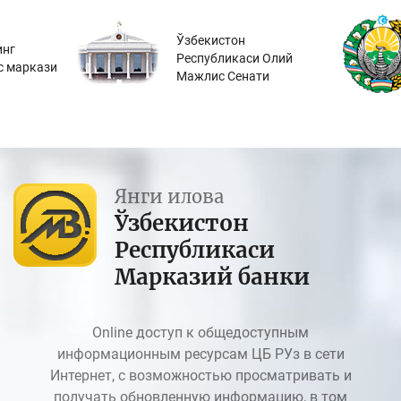
Ўзбекистон
инг
Республикаси Олий
с маркази
Мажлис Сенати
Янги илова
Ўзбекистон
Республикаси
Марказий банки
Online доступ к общедоступным
информационным ресурсам ЦБ РУз в сети
Интернет, с возможностью просматривать и
получать обновленную информацию, в том