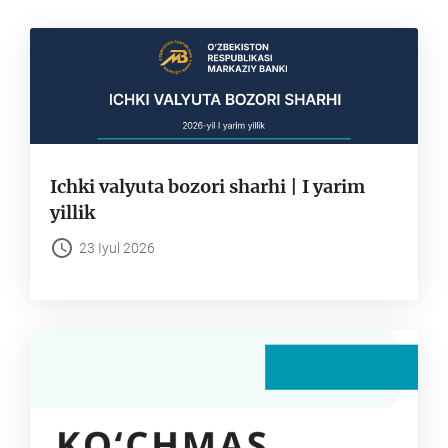
gach
Chiqarish
Ichki valyuta bozori sharhi | I yarim
yillik
23 Iyul 2026