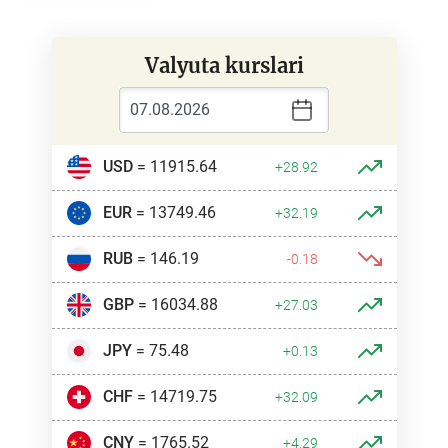
Valyuta kurslari
USD
= 11915.64
+28.92
EUR
= 13749.46
+32.19
RUB
= 146.19
-0.18
GBP
= 16034.88
+27.03
JPY
= 75.48
+0.13
CHF
= 14719.75
+32.09
CNY
= 1765.52
+4.29