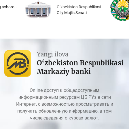
 axborot-
O‘zbekiston Respublikasi
Oliy Majlis Senati
Yangi ilova
O‘zbekiston Respublikasi
Markaziy banki
Online доступ к общедоступным
информационным ресурсам ЦБ РУз в сети
Интернет, с возможностью просматривать и
получать обновленную информацию, в том
числе сведения о курсах валют.