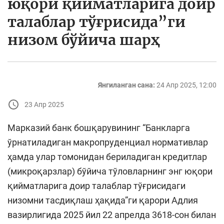
юқори қийматларига доир
талаблар тўғрисида”ги
низом бўйича шарҳ
Янгиланган сана:
24 Апр 2025, 12:00
23 Апр 2025
Марказий банк бошқарувининг “Банкларга
ўрнатиладиган макропруденциал нормативлар
ҳамда улар томонидан бериладиган кредитлар
(микроқарзлар) бўйича тўловларнинг энг юқори
қийматларига доир талаблар тўғрисидаги
низомни тасдиқлаш ҳақида”ги қарори Адлия
вазирлигида 2025 йил 22 апрелда 3618-сон билан