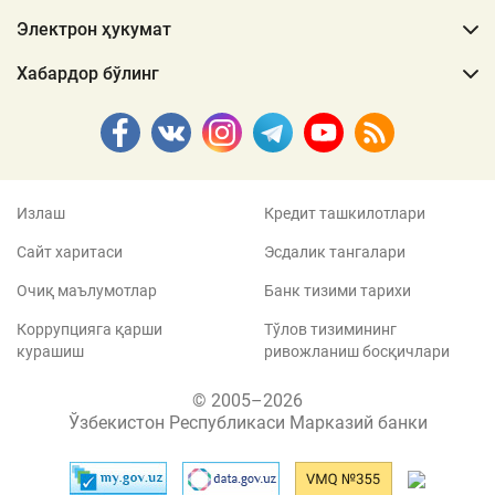
Электрон ҳукумат
Хабардор бўлинг
Излаш
Кредит ташкилотлари
Сайт харитаси
Эсдалик тангалари
Очиқ маълумотлар
Банк тизими тарихи
Коррупцияга қарши
Тўлов тизимининг
курашиш
ривожланиш босқичлари
© 2005–2026
Ўзбекистон Республикаси Марказий банки