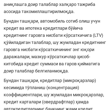
аниқлашга доир талаблар халқаро тажриба
асосида такомиллаштирилмоқда.
Бундан ташқари, автомобиль сотиб олиш учун
кредит ва ипотека кредитлари бўйича
кредитнинг гаровга нисбати кўрсаткичига (LTV)
қўйиладиган талаблар, шу жумладан кредитнинг
гаровга нисбати кўрсаткичининг энг юқори
даражалари, мазкур кўрсаткичлар ҳисоб-
китобида кредит суммаси ва гаров қийматига
доир талаблар белгиланмоқда.
Бундан ташқари, кредитлар (микроқарзлар)
кесимида тўпланиш (концентрация)
коэффициентлари, шу жумладан микроқарзлар,
кредит карталари (овердрафтлар) ҳамда
автокредитларнинг банкнинг жами кредит