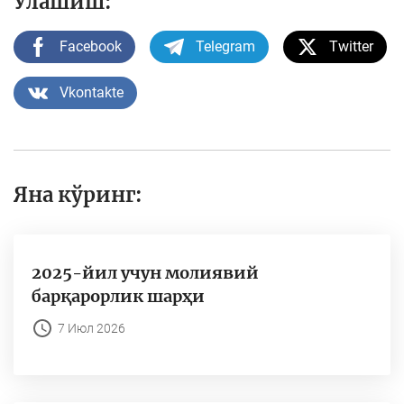
Улашиш:
Facebook
Telegram
Twitter
Vkontakte
Яна кўринг:
2025-йил учун молиявий
барқарорлик шарҳи
7 Июл 2026