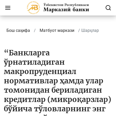
Бош саҳифа
Матбуот маркази
Шарҳлар
“Банкларга
ўрнатиладиган
макропруденциал
нормативлар ҳамда улар
томонидан бериладиган
кредитлар (микроқарзлар)
бўйича тўловларнинг энг