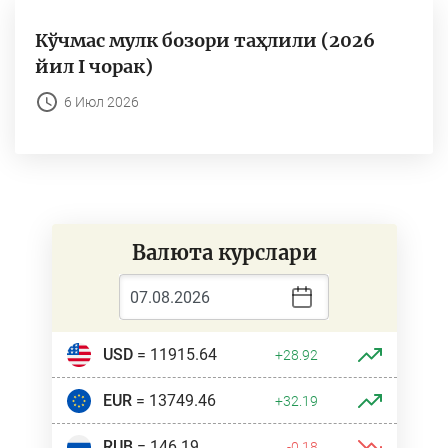
Кўчмас мулк бозори таҳлили (2026
йил I чорак)
6 Июл 2026
Валюта курслари
USD
= 11915.64
+28.92
EUR
= 13749.46
+32.19
RUB
= 146.19
-0.18