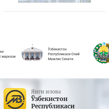
Ўзбекистон
инг
Республикаси Олий
с маркази
Мажлис Сенати
Янги илова
Ўзбекистон
Республикаси