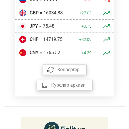
GBP
= 16034.88
+27.03
JPY
= 75.48
+0.13
CHF
= 14719.75
+32.09
CNY
= 1765.52
+4.29
Конвертер
Курслар архиви