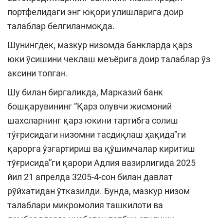
портфелидаги энг юқори улишларига доир
талаблар белгиланмоқда.
Шунингдек, мазкур низомда банкларда қарз
юки ўсишини чеклаш меъёрига доир талаблар ўз
аксини топган.
Шу билан биргаликда, Марказий банк
бошқарувининг “Қарз олувчи жисмоний
шахсларнинг қарз юкини тартибга солиш
тўғрисидаги низомни тасдиқлаш ҳақида”ги
қарорга ўзгартириш ва қўшимчалар киритиш
тўғрисида”ги қарори Адлия вазирлигида 2025
йил 21 апрелда 3205-4-сон билан давлат
рўйхатидан ўтказилди. Бунда, мазкур низом
талаблари микромолия ташкилоти ва