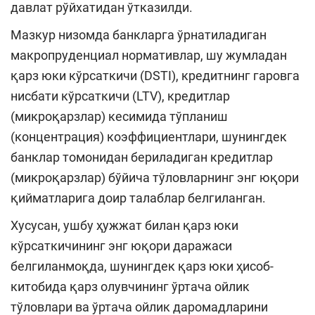
давлат рўйхатидан ўтказилди.
Мазкур низомда банкларга ўрнатиладиган
макропруденциал нормативлар, шу жумладан
қарз юки кўрсаткичи (DSTI), кредитнинг гаровга
нисбати кўрсаткичи (LTV), кредитлар
(микроқарзлар) кесимида тўпланиш
(концентрация) коэффициентлари, шунингдек
банклар томонидан бериладиган кредитлар
(микроқарзлар) бўйича тўловларнинг энг юқори
қийматларига доир талаблар белгиланган.
Хусусан, ушбу ҳужжат билан қарз юки
кўрсаткичининг энг юқори даражаси
белгиланмоқда, шунингдек қарз юки ҳисоб-
китобида қарз олувчининг ўртача ойлик
тўловлари ва ўртача ойлик даромадларини