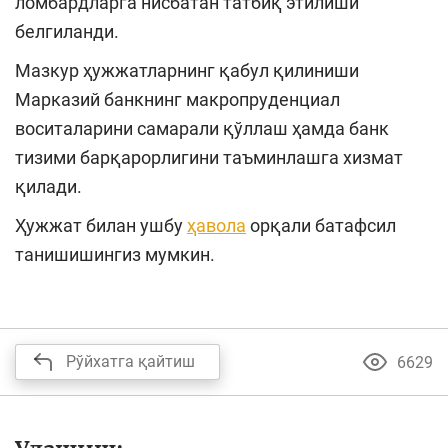
ломбардларга нисбатан татбиқ этилиши
белгиланди.
Мазкур ҳужжатларнинг қабул қилиниши
Марказий банкнинг макропруденциал
воситаларини самарали қўллаш ҳамда банк
тизими барқарорлигини таъминлашга хизмат
қилади.
Ҳужжат билан ушбу
ҳавола
орқали батафсил
танишишингиз мумкин.
Рўйхатга қайтиш
6629