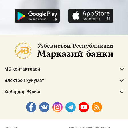
МБ контактлари
Электрон ҳукумат
Хабардор бўлинг