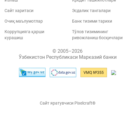
Излаш
Кредит ташкилотлари
Сайт харитаси
Эсдалик тангалари
Очиқ маълумотлар
Банк тизими тарихи
Коррупцияга қарши
Тўлов тизимининг
курашиш
ривожланиш босқичлари
© 2005–2026
Ўзбекистон Республикаси Марказий банки
Сайт яратувчиси Pixelcraft®
Сайт 1C-Битриксда ишлайди