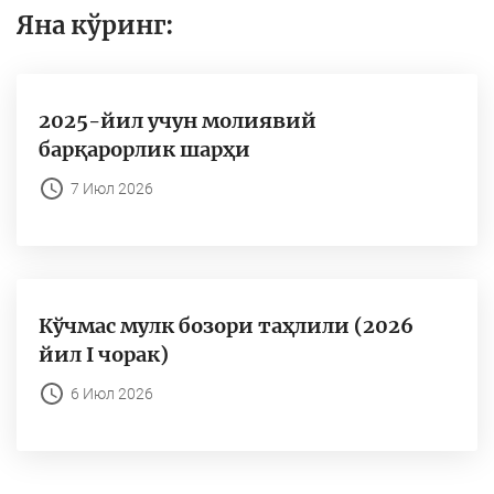
Яна кўринг:
2025-йил учун молиявий
барқарорлик шарҳи
7 Июл 2026
Кўчмас мулк бозори таҳлили (2026
йил I чорак)
6 Июл 2026