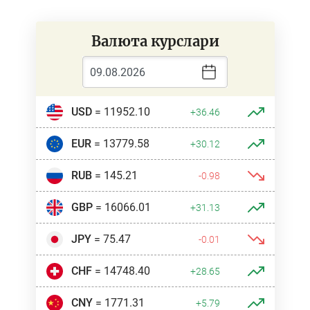
Валюта курслари
USD
= 11952.10
+36.46
EUR
= 13779.58
+30.12
RUB
= 145.21
-0.98
GBP
= 16066.01
+31.13
JPY
= 75.47
-0.01
CHF
= 14748.40
+28.65
CNY
= 1771.31
+5.79