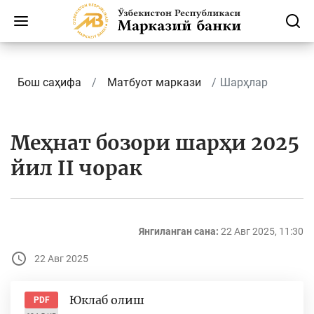
Бош саҳифа
Матбуот маркази
Шарҳлар
Меҳнат бозори шарҳи 2025
йил II чорак
Янгиланган сана:
22 Авг 2025, 11:30
22 Авг 2025
Юклаб олиш
PDF