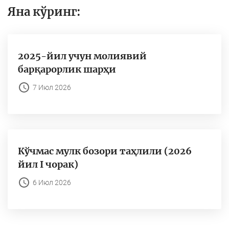
Яна кўринг:
2025-йил учун молиявий
барқарорлик шарҳи
7 Июл 2026
Кўчмас мулк бозори таҳлили (2026
йил I чорак)
6 Июл 2026