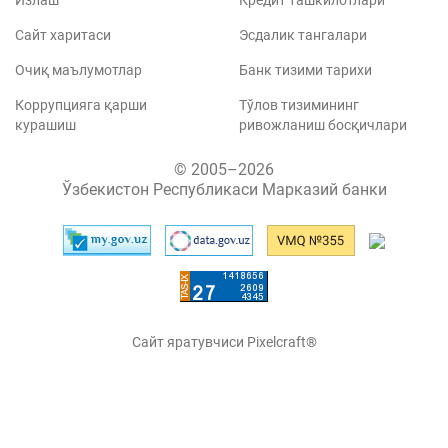
Излаш
Кредит ташкилотлари
Сайт харитаси
Эсдалик тангалари
Очиқ маълумотлар
Банк тизими тарихи
Коррупцияга қарши
Тўлов тизимининг
курашиш
ривожланиш босқичлари
© 2005–2026
Ўзбекистон Республикаси Марказий банки
Сайт яратувчиси Pixelcraft®
Сайт 1C-Битриксда ишлайди