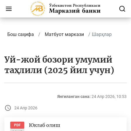
Бош саҳифа
Матбуот маркази
Шарҳлар
Уй-жой бозори умумий
таҳлили (2025 йил учун)
Янгиланган сана:
24 Апр 2026, 10:53
24 Апр 2026
Юклаб олиш
PDF