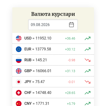
Валюта курслари
USD
= 11952.10
+36.46
EUR
= 13779.58
+30.12
RUB
= 145.21
-0.98
GBP
= 16066.01
+31.13
JPY
= 75.47
-0.01
CHF
= 14748.40
+28.65
CNY
= 1771.31
+5.79