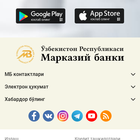
МБ контактлари
Электрон ҳукумат
Хабардор бўлинг
Излаш
Кредит ташкилотлари