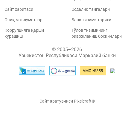
Сайт харитаси
Эсдалик тангалари
Очиқ маълумотлар
Банк тизими тарихи
Коррупцияга қарши
Тўлов тизимининг
курашиш
ривожланиш босқичлари
© 2005–2026
Ўзбекистон Республикаси Марказий банки
Сайт яратувчиси Pixelcraft®
Сайт 1C-Битриксда ишлайди