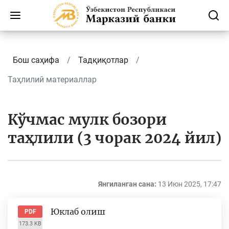
Бош саҳифа
Тадқиқотлар
Таҳлилий материаллар
Кўчмас мулк бозори
таҳлили (3 чорак 2024 йил)
Янгиланган сана:
13 Июн 2025, 17:47
Юклаб олиш
PDF
173.3 KB