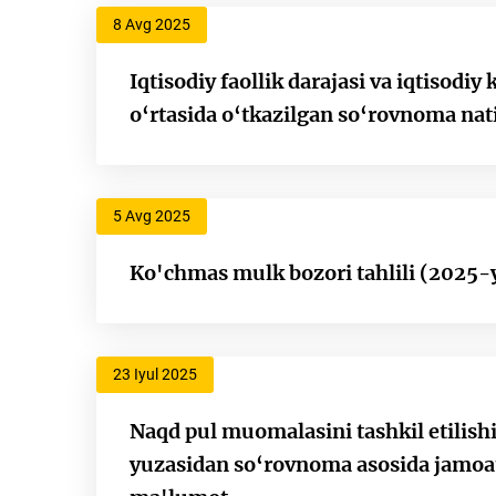
8 Avg 2025
Iqtisodiy faollik darajasi va iqtisodiy
o‘rtasida o‘tkazilgan so‘rovnoma nati
5 Avg 2025
Ko'chmas mulk bozori tahlili (2025-y
23 Iyul 2025
Naqd pul muomalasini tashkil etilishi
yuzasidan so‘rovnoma asosida jamoatc