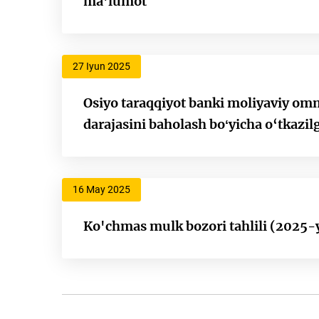
ma'lumot
27 Iyun 2025
Osiyo taraqqiyot banki moliyaviy omm
darajasini baholash boʻyicha o‘tkazilg
16 May 2025
Ko'chmas mulk bozori tahlili (2025-y