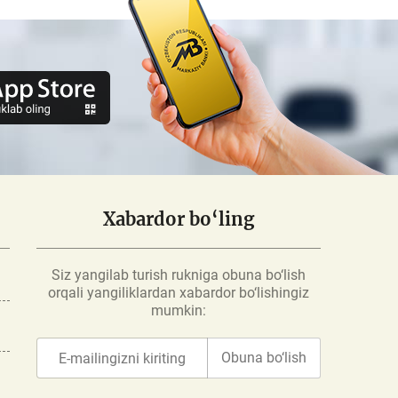
Xabardor bo‘ling
Siz yangilab turish rukniga obuna bo‘lish
orqali yangiliklardan xabardor bo‘lishingiz
mumkin:
Obuna bo‘lish