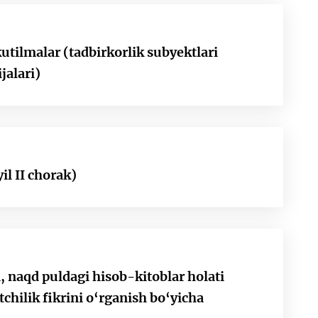
 kutilmalar (tadbirkorlik subyektlari
jalari)
il II chorak)
, naqd puldagi hisob-kitoblar holati
hilik fikrini o‘rganish bo‘yicha