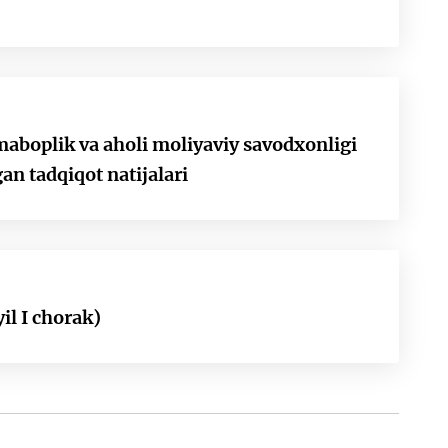
aboplik va aholi moliyaviy savodxonligi
an tadqiqot natijalari
il I chorak)