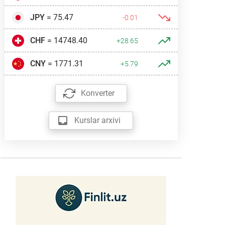
JPY
= 75.47
-0.01
CHF
= 14748.40
+28.65
CNY
= 1771.31
+5.79
Konverter
Kurslar arxivi