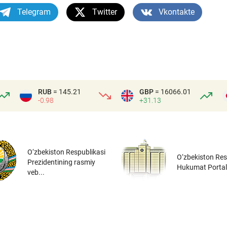
Telegram
Twitter
Vkontakte
RUB
= 145.21
GBP
= 16066.01
-0.98
+31.13
O‘zbekiston Respublikasi
O‘zbekiston Res
Prezidentining rasmiy
Hukumat Portal
veb...