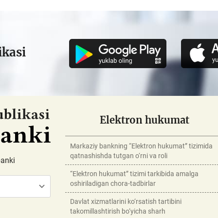
ikasi
Elektron hukumat
Markaziy bankning “Elektron hukumat” tizimida
qatnashishda tutgan o‘rni va roli
banki
“Elektron hukumat” tizimi tarkibida amalga
oshiriladigan chora-tadbirlar
Davlat xizmatlarini ko‘rsatish tartibini
takomillashtirish bo‘yicha sharh