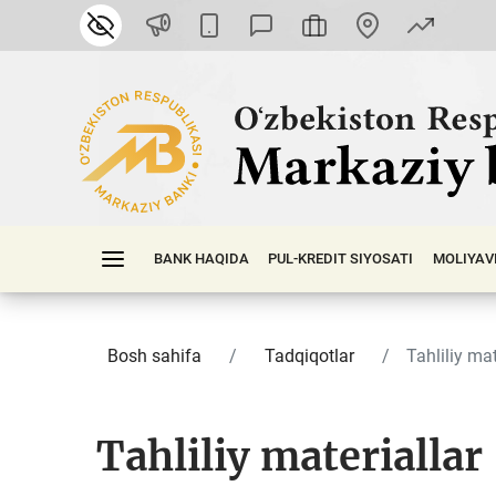
BANK HAQIDA
PUL-KREDIT SIYOSATI
MOLIYAV
Bosh sahifa
Tadqiqotlar
Tahliliy mat
Tahliliy materiallar