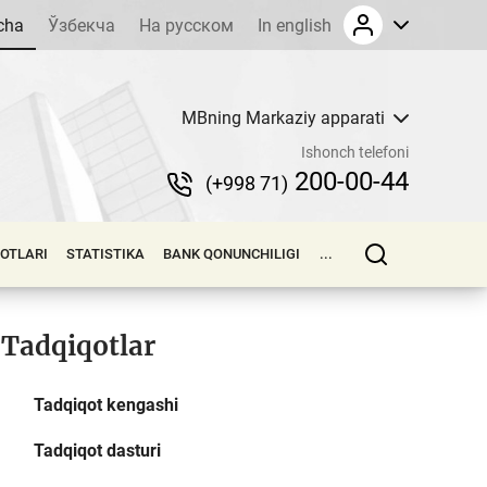
cha
Ўзбекча
На русском
In english
MBning Markaziy apparati
Ishonch telefoni
200-00-44
(+998 71)
LOTLARI
STATISTIKA
BANK QONUNCHILIGI
...
Tadqiqotlar
Tadqiqot kengashi
Tadqiqot dasturi