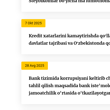
Steyblkoinlar boʻyicha maʼlumotnom
7 Okt 2025
Kredit xatarlarini kamaytirishda qoʻ
davlatlar tajribasi va Oʻzbekistonda q
28 Avg 2025
Bank tizimida korrupsiyani keltirib c
tahlil qilish maqsadida bank iste'mol
jamoatchilik o'rtasida o'tkazilayotg