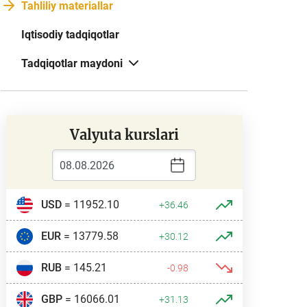
Tahliliy materiallar
Iqtisodiy tadqiqotlar
Tadqiqotlar maydoni
Valyuta kurslari
USD
= 11952.10
+36.46
EUR
= 13779.58
+30.12
RUB
= 145.21
-0.98
GBP
= 16066.01
+31.13