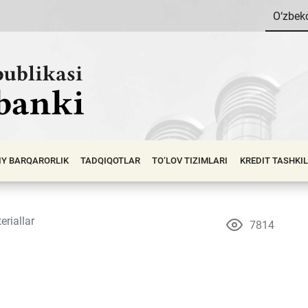
O‘zbek
IY BАRQАRОRLIK
TADQIQOTLAR
TO‘LOV TIZIMLARI
KREDIT TASHKI
eriallar
7814