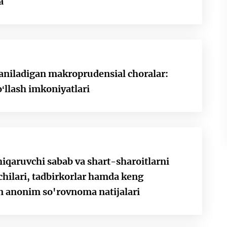
a
llaniladigan makroprudensial choralar:
oʻllash imkoniyatlari
hiqaruvchi sabab va shart-sharoitlarni
chilari, tadbirkorlar hamda keng
an anonim so'rovnoma natijalari