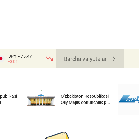
JPY
= 75.47
Barcha valyutalar
-0.01
publikasi
O‘zbekiston Respublikasi
i
Oliy Majlis qonunchilik p...