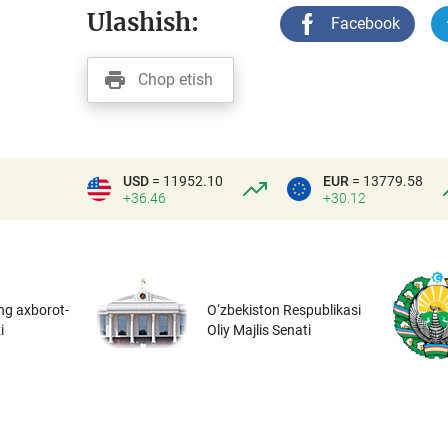
Ulashish:
Facebook
Chop etish
USD
= 11952.10
EUR
= 13779.58
+36.46
+30.12
ng axborot-
O‘zbekiston Respublikasi
i
Oliy Majlis Senati