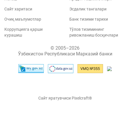
Сайт харитаси
Эсдалик тангалари
Очиқ маълумотлар
Банк тизими тарихи
Коррупцияга қарши
Тўлов тизимининг
курашиш
ривожланиш босқичлари
© 2005–2026
Ўзбекистон Республикаси Марказий банки
Сайт яратувчиси Pixelcraft®
Сайт 1C-Битриксда ишлайди