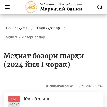
Бош саҳифа
Тадқиқотлар
Таҳлилий материаллар
Меҳнат бозори шарҳи
(2024 йил I чорак)
Янгиланган сана:
13 Июн 2025, 17:47
Юклаб олиш
PDF
405.3 KB