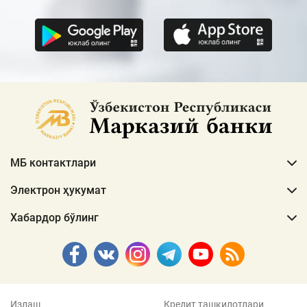
МБ контактлари
Электрон ҳукумат
Хабардор бўлинг
Излаш
Кредит ташкилотлари