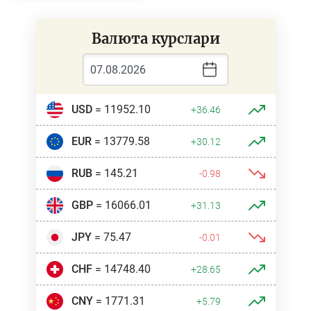
Валюта курслари
USD
= 11952.10
+36.46
EUR
= 13779.58
+30.12
RUB
= 145.21
-0.98
GBP
= 16066.01
+31.13
JPY
= 75.47
-0.01
CHF
= 14748.40
+28.65
CNY
= 1771.31
+5.79