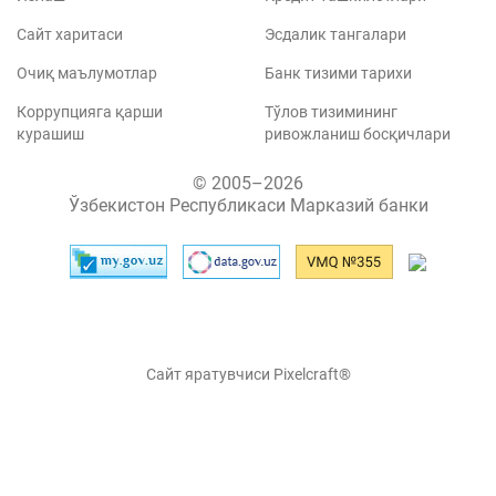
Сайт харитаси
Эсдалик тангалари
Очиқ маълумотлар
Банк тизими тарихи
Коррупцияга қарши
Тўлов тизимининг
курашиш
ривожланиш босқичлари
© 2005–2026
Ўзбекистон Республикаси Марказий банки
Сайт яратувчиси Pixelcraft®
Сайт 1C-Битриксда ишлайди