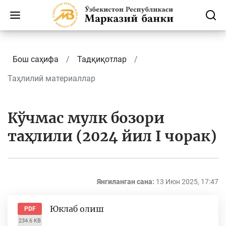
Бош саҳифа
Тадқиқотлар
Таҳлилий материаллар
Кўчмас мулк бозори
таҳлили (2024 йил I чорак)
Янгиланган сана:
13 Июн 2025, 17:47
Юклаб олиш
PDF
234.6 KB