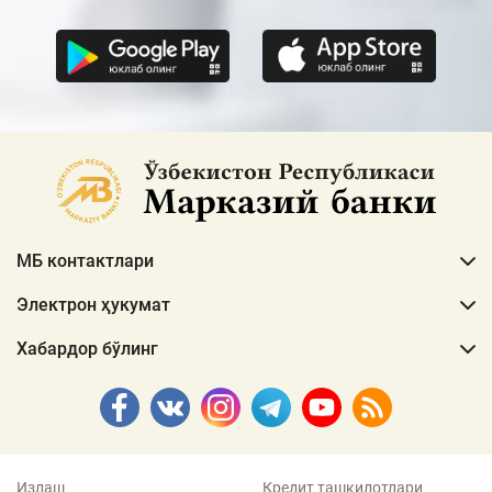
МБ контактлари
Электрон ҳукумат
Хабардор бўлинг
Излаш
Кредит ташкилотлари