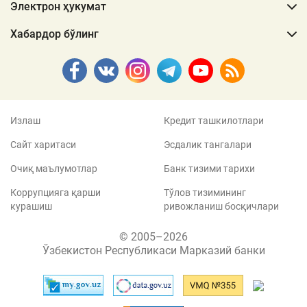
Электрон ҳукумат
Хабардор бўлинг
Излаш
Кредит ташкилотлари
Сайт харитаси
Эсдалик тангалари
Очиқ маълумотлар
Банк тизими тарихи
Коррупцияга қарши
Тўлов тизимининг
курашиш
ривожланиш босқичлари
© 2005–2026
Ўзбекистон Республикаси Марказий банки