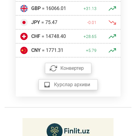
GBP
= 16066.01
+31.13
JPY
= 75.47
-0.01
CHF
= 14748.40
+28.65
CNY
= 1771.31
+5.79
Конвертер
Курслар архиви