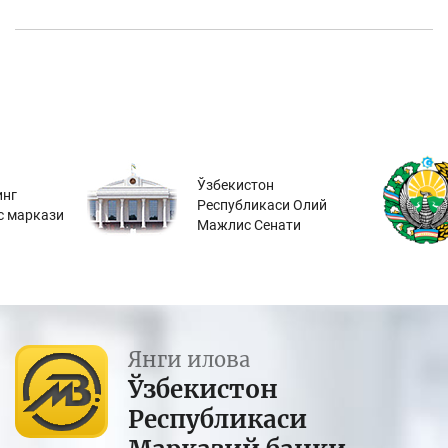
Ўзбекистон
инг
Республикаси Олий
с маркази
Мажлис Сенати
Янги илова
Ўзбекистон
Республикаси