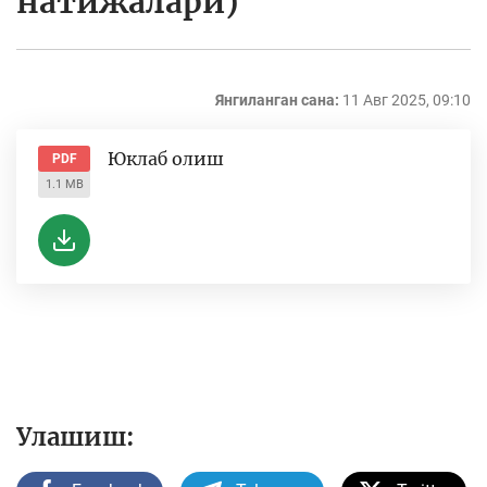
натижалари)
Янгиланган сана:
11 Авг 2025, 09:10
Юклаб олиш
PDF
1.1 MB
Улашиш: