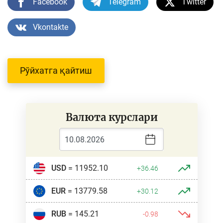
Facebook
Telegram
Twitter
Vkontakte
Рўйхатга қайтиш
Валюта курслари
USD
= 11952.10
+36.46
EUR
= 13779.58
+30.12
RUB
= 145.21
-0.98