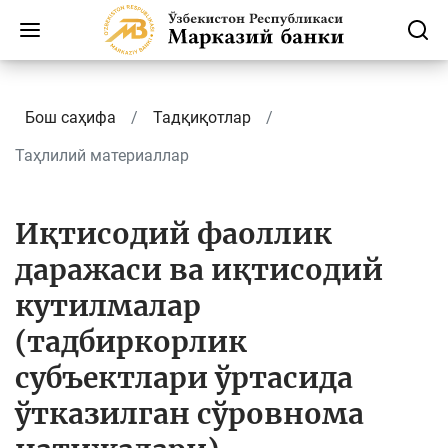
Бош саҳифа
Тадқиқотлар
Таҳлилий материаллар
Иқтисодий фаоллик
даражаси ва иқтисодий
кутилмалар
(тадбиркорлик
субъектлари ўртасида
ўтказилган сўровнома