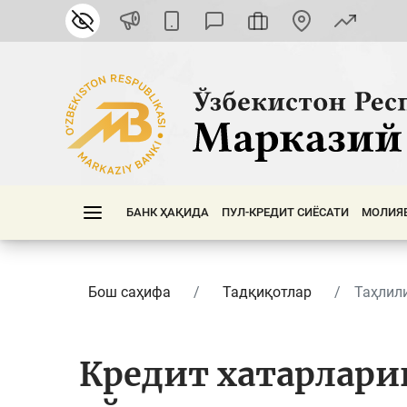
БАНК ҲАҚИДА
ПУЛ-КРЕДИТ СИЁСАТИ
МОЛИЯ
Бош саҳифа
Тадқиқотлар
Таҳлил
Кредит хатарлар