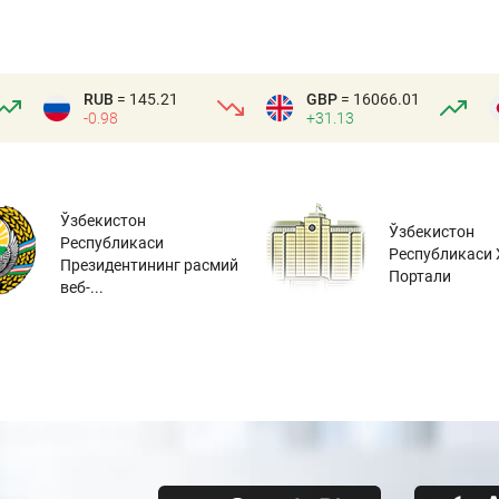
RUB
= 145.21
GBP
= 16066.01
-0.98
+31.13
Ўзбекистон
Ўзбекистон
Республикаси
Республикаси 
Президентининг расмий
Портали
веб-...