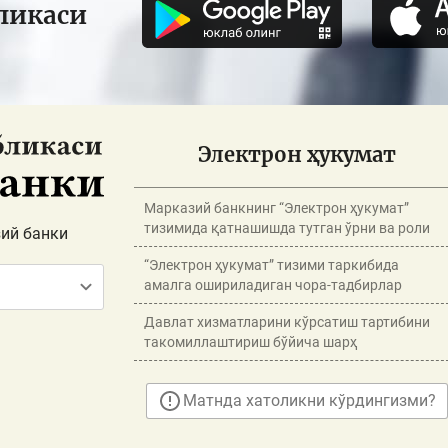
ликаси
Электрон ҳукумат
Марказий банкнинг “Электрон ҳукумат”
тизимида қатнашишда тутган ўрни ва роли
ий банки
“Электрон ҳукумат” тизими таркибида
амалга ошириладиган чора-тадбирлар
Давлат хизматларини кўрсатиш тартибини
такомиллаштириш бўйича шарҳ
Матнда хатоликни кўрдингизми?