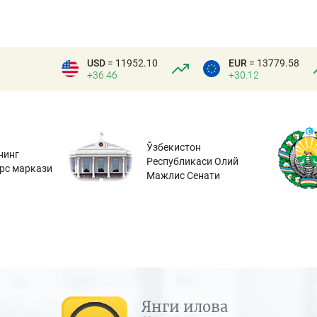
USD
= 11952.10
EUR
= 13779.58
+36.46
+30.12
Ўзбекистон
нинг
Республикаси Олий
урс маркази
Мажлис Сенати
Янги илова