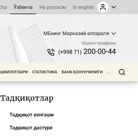
cha
Ўзбекча
На русском
In english
МБнинг Марказий аппарати
Ишонч телефони
200-00-44
(+998 71)
АШКИЛОТЛАРИ
СТАТИСТИКА
БАНК ҚОНУНЧИЛИГИ
...
Тадқиқотлар
Тадқиқот кенгаши
Тадқиқот дастури