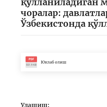
қўлланиладиган 
чоралар: давлатла
Ўзбекистонда қў
PDF
Юклаб олиш
551.9 KB
Улашиш: