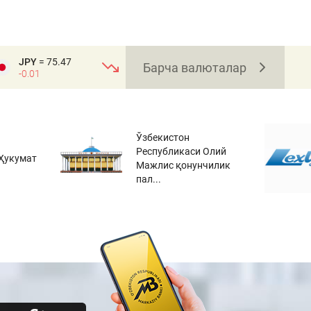
JPY
= 75.47
Барча валюталар
-0.01
Ўзбекистон
Республикаси Олий
Ҳукумат
Мажлис қонунчилик
пал...