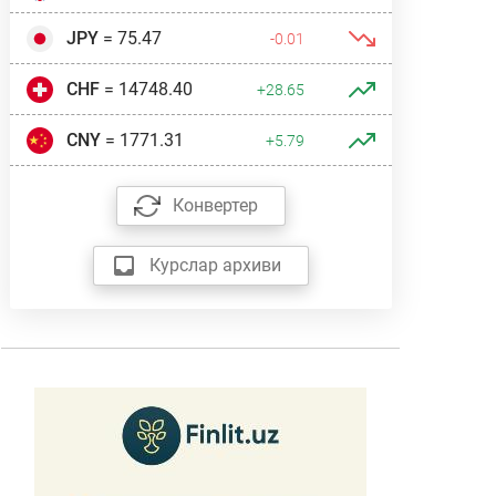
JPY
= 75.47
-0.01
CHF
= 14748.40
+28.65
CNY
= 1771.31
+5.79
Конвертер
Курслар архиви