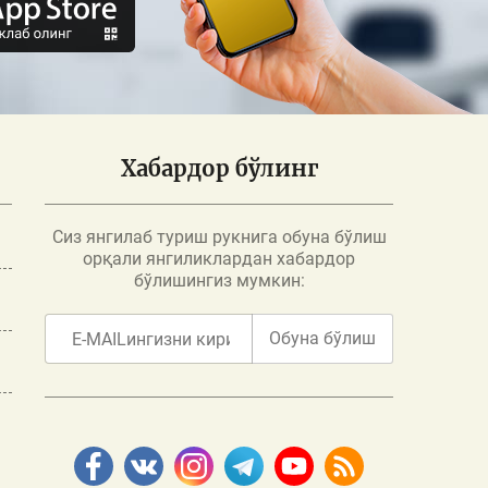
Хабардор бўлинг
Сиз янгилаб туриш рукнига обуна бўлиш
орқали янгиликлардан хабардор
бўлишингиз мумкин:
Обуна бўлиш