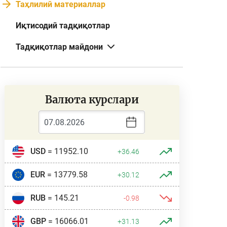
Таҳлилий материаллар
Иқтисодий тадқиқотлар
Тадқиқотлар майдони
Валюта курслари
USD
= 11952.10
+36.46
EUR
= 13779.58
+30.12
RUB
= 145.21
-0.98
GBP
= 16066.01
+31.13