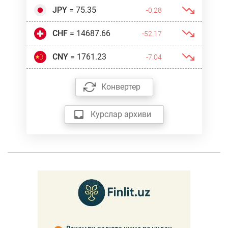
JPY
= 75.35
-0.28
CHF
= 14687.66
-52.17
CNY
= 1761.23
-7.04
Конвертер
Курслар архиви