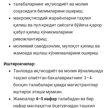
талабаларнинг иқтисодиёт ва молия
соҳасидаги билимларини ошириш;
макроиқтисодий жараёнларни таҳлил
қилиш ва пул-кредит сиёсати бўйича қарор
қабул қилиш кўникмаларини
ривожлантириш;
молиявий саводхонлик, мулоқот қилиш ва
жамоада ишлаш кўникмаларини ошириш.
Иштирокчилар:
Танловда иқтисодиёт ва молия йўналишида
таҳсил олаётган бакалавриатнинг 3–4-
босқич талабалари ҳамда магистрантлар
иштирок этиши мумкин.
Жамоалар
4–5 нафар
талабадан ва бир
нафар маслаҳатчи ўқитувчидан ташкил