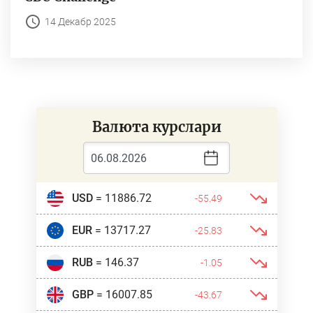
14 Декабр 2025
Валюта курслари
USD
= 11886.72
-55.49
EUR
= 13717.27
-25.83
RUB
= 146.37
-1.05
GBP
= 16007.85
-43.67