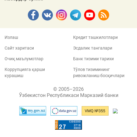
Излаш
Кредит ташкилотлари
Сайт харитаси
Эсдалик тангалари
Очиқ маълумотлар
Банк тизими тарихи
Коррупцияга қарши
Тўлов тизимининг
курашиш
ривожланиш босқичлари
© 2005–2026
Ўзбекистон Республикаси Марказий банки