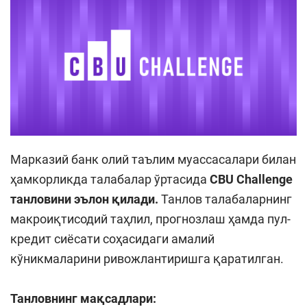
Марказий банк олий таълим муассасалари билан
ҳамкорликда талабалар ўртасида
CBU Challenge
танлови
ни эълон қилади.
Танлов талабаларнинг
макроиқтисодий таҳлил, прогнозлаш ҳамда пул-
кредит сиёсати соҳасидаги амалий
кўникмаларини ривожлантиришга қаратилган.
Танловнинг мақсадлари: