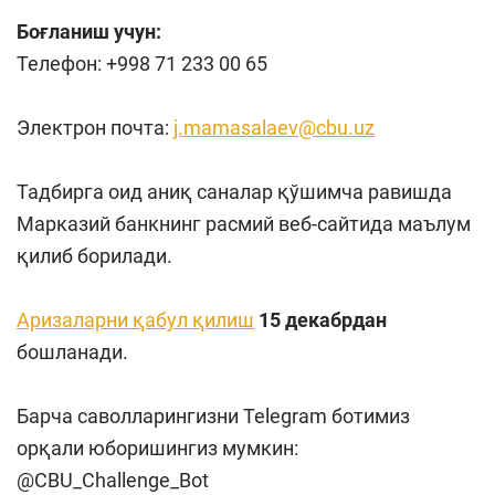
Боғланиш учун:
Телефон: +998 71 233 00 65
Электрон почта:
j.mamasalaev@cbu.uz
Тадбирга оид аниқ саналар қўшимча равишда
Марказий банкнинг расмий веб-сайтида маълум
қилиб борилади.
Аризаларни қабул қилиш
15 декабрдан
бошланади.
Барча саволларингизни Telegram ботимиз
орқали юборишингиз мумкин:
@CBU_Challenge_Bot