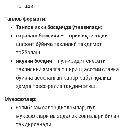
топади.
Танлов формати:
Танлов икки босқичда ўтказилади:
саралаш босқичи
– жорий иқтисодий
шароит бўйича таҳлилий тақдимот
тайёрлаш;
якуний босқич
– пул-кредит сиёсати
таҳлилини амалга ошириш, асосий ставка
бўйича асосланган қарор қабул қилиш
ҳамда пресс-релиз тақдим этиш.
Мукофотлар:
Ғолиб жамоалар дипломлар, пул
мукофотлари ва эсдалик совғалари билан
тақдирланади.