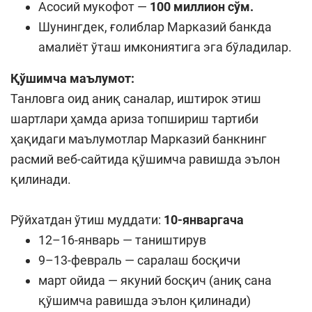
Асосий мукофот —
100 миллион сўм.
Шунингдек, ғолиблар Марказий банкда
амалиёт ўташ имкониятига эга бўладилар.
Қўшимча маълумот:
Танловга оид аниқ саналар, иштирок этиш
шартлари ҳамда ариза топшириш тартиби
ҳақидаги маълумотлар Марказий банкнинг
расмий веб-сайтида қўшимча равишда эълон
қилинади.
Рўйхатдан ўтиш муддати:
10-январгача
12–16-январь — таништирув
9–13-февраль — саралаш босқичи
март ойида — якуний босқич (аниқ сана
қўшимча равишда эълон қилинади)