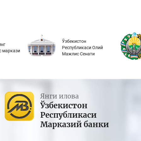
Ўзбекистон
инг
Республикаси Олий
с маркази
Мажлис Сенати
Янги илова
Ўзбекистон
Республикаси
Марказий банки