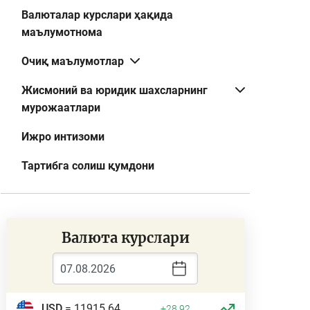
Валюталар курслари ҳақида
маълумотнома
Очиқ маълумотлар
Жисмоний ва юридик шахсларнинг
мурожаатлари
Ижро интизоми
Тартибга солиш қумдони
Валюта курслари
USD
= 11915.64
+28.92