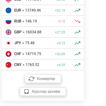
EUR
= 13749.46
+32.19
RUB
= 146.19
-0.18
GBP
= 16034.88
+27.03
JPY
= 75.48
+0.13
CHF
= 14719.75
+32.09
CNY
= 1765.52
+4.29
Конвертер
Курслар архиви