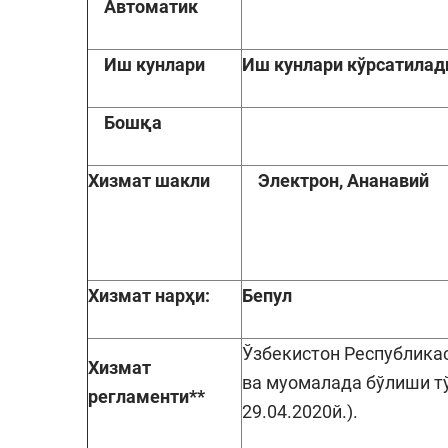
Автоматик
Иш кунлари
Иш кунлари кўрсатилад
Бошқа
Хизмат
шакли
Электрон, Ананавий
Хизмат нарҳи:
Бепул
Ўзбекистон Республика
Хизмат
ва муомалада бўлиши тў
регламенти**
29.04.2020й.).