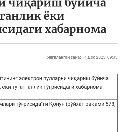
и чиқариш бўйича
ганлик ёки
исидаги хабарнома
Янгиланган сана:
14 Дек 2023, 09:33
нтининг электрон пулларни чиқариш бўйича
 ёки тугатганлик тўғрисидаги хабарнома
млари тўғрисида"ги Қонун (рўйхат рақами 578,