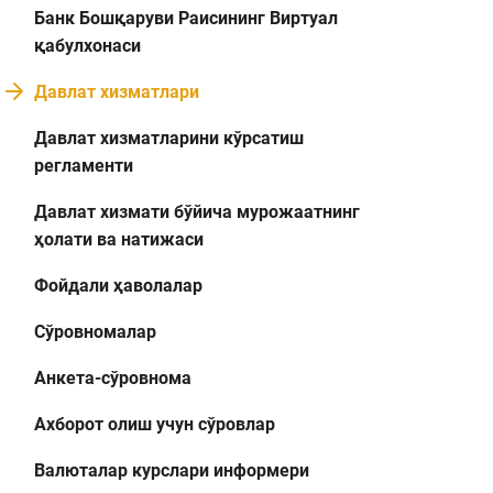
Банк Бошқаруви Раисининг Виртуал
қабулхонаси
Давлат хизматлари
Давлат хизматларини кўрсатиш
регламенти
Давлат хизмати бўйича мурожаатнинг
ҳолати ва натижаси
Фойдали ҳаволалар
Сўровномалар
Анкета-сўровнома
Ахборот олиш учун сўровлар
Валюталар курслари информери