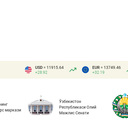
USD
= 11915.64
EUR
= 13749.46
+28.92
+32.19
Ўзбекистон
нинг
Республикаси Олий
урс маркази
Мажлис Сенати