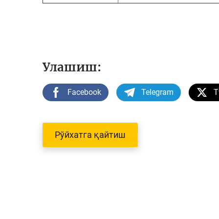
Улашиш:
Facebook
Telegram
T
Рўйхатга қайтиш