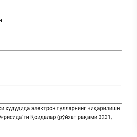
и
си ҳудудида электрон пулларнинг чиқарилиши
ғрисида"ги Қоидалар (рўйхат рақами 3231,