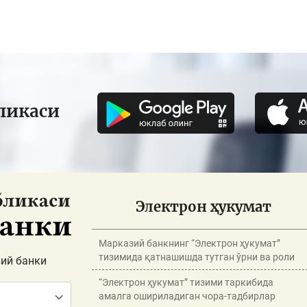
ликаси
Электрон ҳукумат
Марказий банкнинг “Электрон ҳукумат”
тизимида қатнашишда тутган ўрни ва роли
ий банки
“Электрон ҳукумат” тизими таркибида
амалга ошириладиган чора-тадбирлар