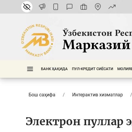
БАНК ҲАҚИДА
ПУЛ-КРЕДИТ СИЁСАТИ
МОЛИЯ
Бош саҳифа
Интерактив хизматлар
Электрон пуллар