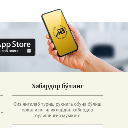
Хабардор бўлинг
Сиз янгилаб туриш рукнига обуна бўлиш
орқали янгиликлардан хабардор
бўлишингиз мумкин: