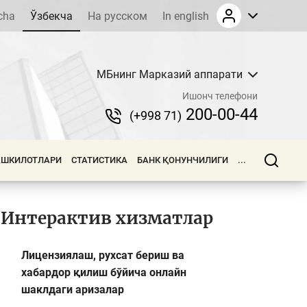
cha
Ўзбекча
На русском
In english
МБнинг Марказий аппарати
Ишонч телефони
200-00-44
(+998 71)
АШКИЛОТЛАРИ
СТАТИСТИКА
БАНК ҚОНУНЧИЛИГИ
...
Интерактив хизматлар
Лицензиялаш, рухсат бериш ва
хабардор қилиш бўйича онлайн
шаклдаги аризалар