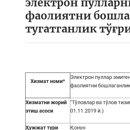
электрон пулларн
фаолиятни бошла
тугатганлик тўғр
Электрон пуллар эмите
Хизмат номи
*
фаолиятни бошлаганлик
Хизматни жорий
"Тўловлар ва тўлов тизи
этиш асоси
01.11.2019 й.)
Ҳужжат тури
Қонун