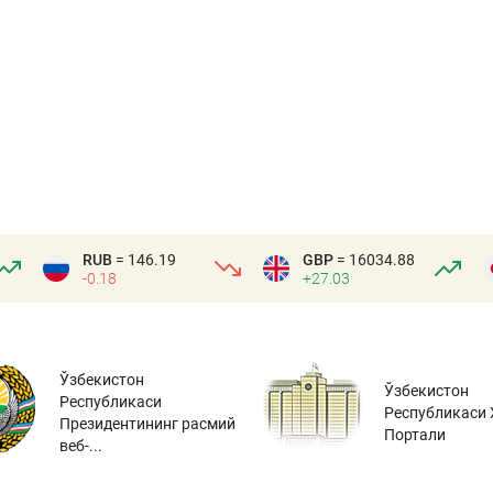
RUB
= 146.19
GBP
= 16034.88
-0.18
+27.03
Ўзбекистон
Ўзбекистон
Республикаси
Республикаси 
Президентининг расмий
Портали
веб-...