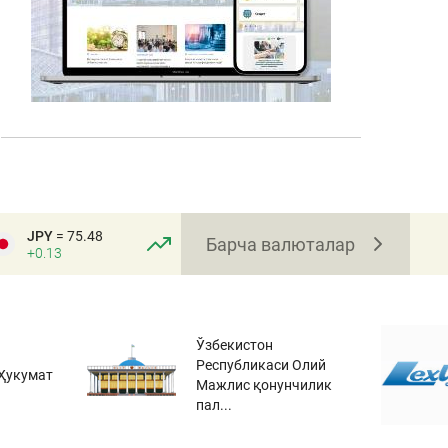
JPY
= 75.48
Барча валюталар
+0.13
Ўзбекистон
Республикаси Олий
Ҳукумат
Мажлис қонунчилик
пал...