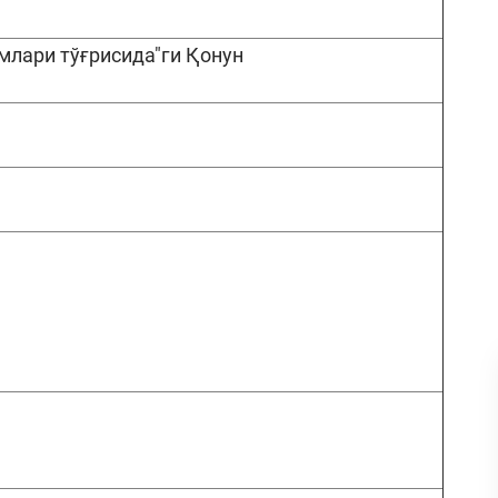
имлари тўғрисида"ги Қонун