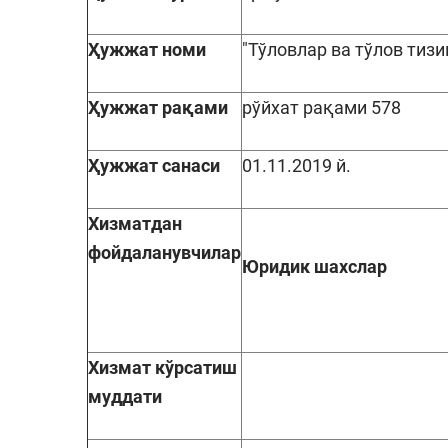
Ҳужжат
номи
"Тўловлар ва тўлов тиз
Ҳужжат рақами
рўйхат рақами 578
Ҳужжат санаси
01.11.2019 й.
Хизматдан
фойдаланувчилар
Юридик шахслар
Хизмат кўрсатиш
муддати