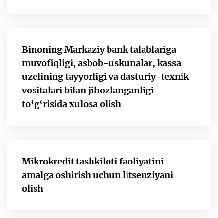
Binoning Markaziy bank talablariga
muvofiqligi, asbob-uskunalar, kassa
uzelining tayyorligi va dasturiy-texnik
vositalari bilan jihozlanganligi
to‘g‘risida xulosa olish
Mikrokredit tashkiloti faoliyatini
amalga oshirish uchun litsenziyani
olish