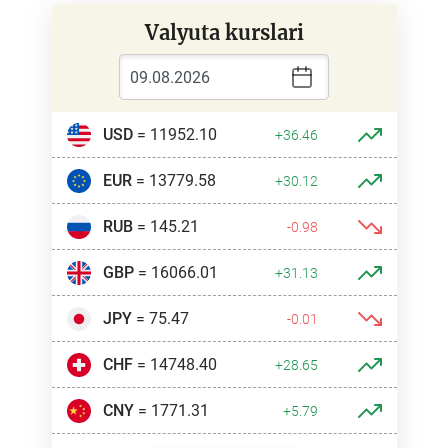
Valyuta kurslari
USD
= 11952.10
+36.46
EUR
= 13779.58
+30.12
RUB
= 145.21
-0.98
GBP
= 16066.01
+31.13
JPY
= 75.47
-0.01
CHF
= 14748.40
+28.65
CNY
= 1771.31
+5.79