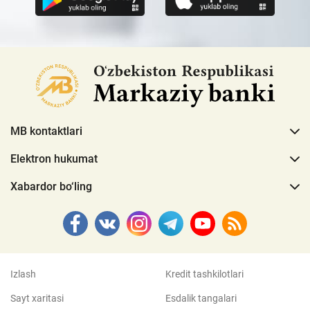
MB kontaktlari
Elektron hukumat
Xabardor bo‘ling
Izlash
Kredit tashkilotlari
Sayt xaritasi
Esdalik tangalari