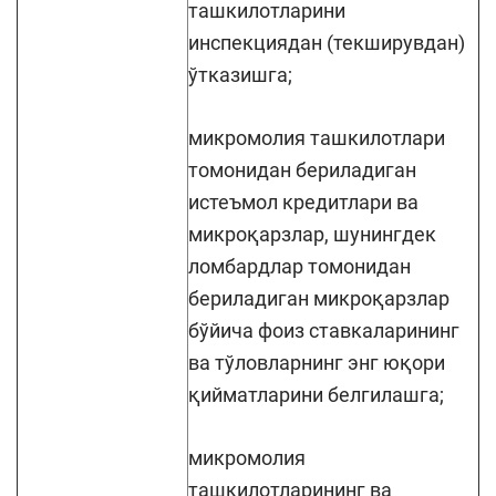
ташкилотларини
инспекциядан (текширувдан)
ўтказишга;
микромолия ташкилотлари
томонидан бериладиган
истеъмол кредитлари ва
микроқарзлар, шунингдек
ломбардлар томонидан
бериладиган микроқарзлар
бўйича фоиз ставкаларининг
ва тўловларнинг энг юқори
қийматларини белгилашга;
микромолия
ташкилотларининг ва