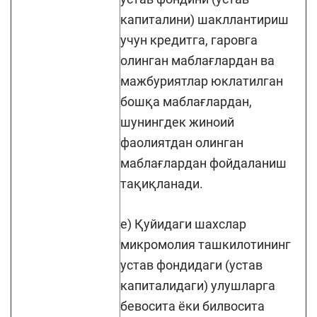
капиталини) шакллантириш
учун кредитга, гаровга
олинган маблағлардан ва
мажбуриятлар юклатилган
бошқа маблағлардан,
шунингдек жиноий
фаолиятдан олинган
маблағлардан фойдаланиш
тақиқланади.
е) Қуйидаги шахслар
микромолия ташкилотининг
устав фондидаги (устав
капиталидаги) улушларга
бевосита ёки билвосита