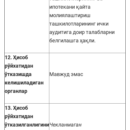
ипотекани қайта
молиялаштириш
ташкилотларининг ички
аудитига доир талабларни
белгилашга ҳақли.
12. Ҳисоб
рўйхатидан
ўтказишда
Мавжуд эмас
келишиладиган
органлар
13. Ҳисоб
рўйхатидан
ўтказилганлигини
Чекланмаган