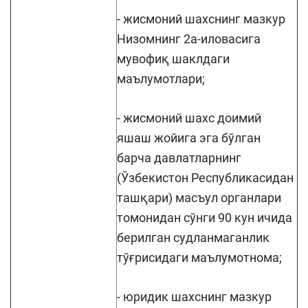
- жисмоний шахснинг мазкур
Низомнинг 2а-иловасига
мувофиқ шаклдаги
маълумотлари;
- жисмоний шахс доимий
яшаш жойига эга бўлган
барча давлатларнинг
(Ўзбекистон Республикасидан
ташқари) масъул органлари
томонидан сўнги 90 кун ичида
берилган судланмаганлик
тўғрисидаги маълумотнома;
- юридик шахснинг мазкур