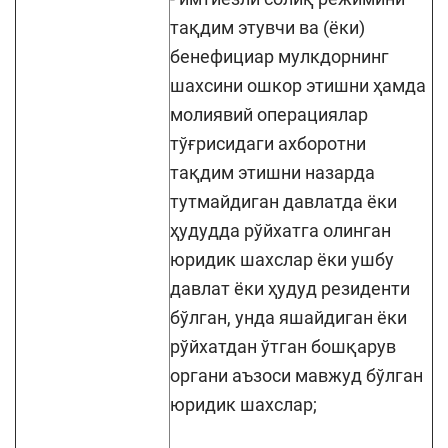
тақдим этувчи ва (ёки)
бенефициар мулкдорнинг
шахсини ошкор этишни ҳамда
молиявий операциялар
тўғрисидаги ахборотни
тақдим этишни назарда
тутмайдиган давлатда ёки
ҳудудда рўйхатга олинган
юридик шахслар ёки ушбу
давлат ёки ҳудуд резиденти
бўлган, унда яшайдиган ёки
рўйхатдан ўтган бошқарув
органи аъзоси мавжуд бўлган
юридик шахслар;