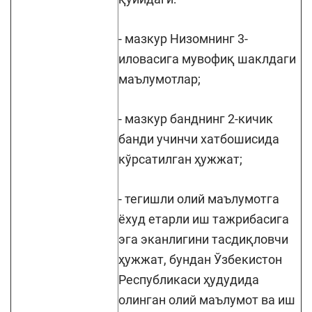
- мазкур Низомнинг 3-
иловасига мувофиқ шаклдаги
маълумотлар;
- мазкур банднинг 2-кичик
банди учинчи хатбошисида
кўрсатилган ҳужжат;
- тегишли олий маълумотга
ёхуд етарли иш тажрибасига
эга эканлигини тасдиқловчи
ҳужжат, бундан Ўзбекистон
Республикаси ҳудудида
олинган олий маълумот ва иш