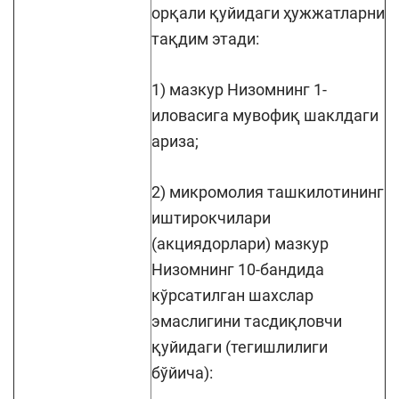
орқали қуйидаги ҳужжатларни
тақдим этади:
1) мазкур Низомнинг 1-
иловасига мувофиқ шаклдаги
ариза;
2) микромолия ташкилотининг
иштирокчилари
(акциядорлари) мазкур
Низомнинг 10-бандида
кўрсатилган шахслар
эмаслигини тасдиқловчи
қуйидаги (тегишлилиги
бўйича):