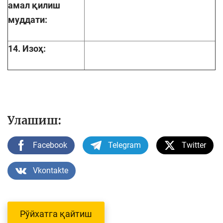
амал қилиш
муддати:
14. Изоҳ:
Улашиш:
Facebook
Telegram
Twitter
Vkontakte
Рўйхатга қайтиш