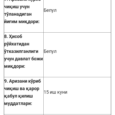
чиқиш учун
Бепул
тўланадиган
йиғим миқдори:
8. Ҳисоб
рўйхатидан
ўтказилганлиги
Бепул
учун давлат божи
миқдори:
9. Аризани кўриб
чиқиш ва қарор
15 иш куни
қабул қилиш
муддатлари: