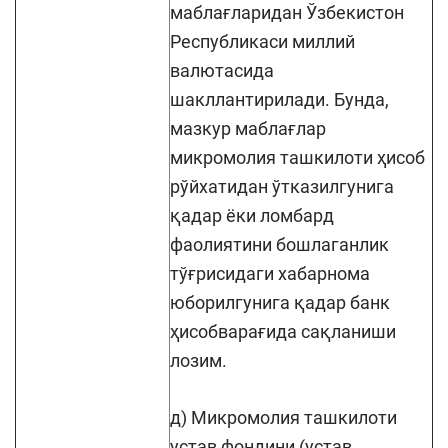
маблағларидан Ўзбекистон
Республикаси миллий
валютасида
шакллантирилади. Бунда,
мазкур маблағлар
микромолия ташкилоти ҳисоб
рўйхатидан ўтказилгунига
қадар ёки ломбард
фаолиятини бошлаганлик
тўғрисидаги хабарнома
юборилгунига қадар банк
ҳисобварағида сақланиши
лозим.
д) Микромолия ташкилоти
устав фондини (устав