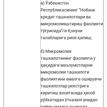
а) Ўзбекистон
Республикасининг “Нобанк
кредит ташкилотлари ва
микромолияштириш фаолияти
тўғрисида”ги Қонуни
талабларига риоя қилиш;
б) Микромолия
ташкилотининг фаолияти у
ҳақидаги маълумотларни
микромолия ташкилоти
фаолиятини амалга оширувчи
ташкилотлар реестрига
киритиш воситасида ҳисоб
рўйхатидан ўтказилганидан
кейин амалга оширади.