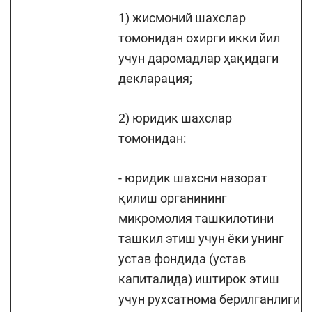
1) жисмоний шахслар
томонидан охирги икки йил
учун даромадлар ҳақидаги
декларация;
2) юридик шахслар
томонидан:
- юридик шахсни назорат
қилиш органининг
микромолия ташкилотини
ташкил этиш учун ёки унинг
устав фондида (устав
капиталида) иштирок этиш
учун рухсатнома берилганлиги