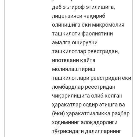
деб эътироф этилишига,
лицензияси чақириб
олинишига ёки микромолия
ташкилоти фаолиятини
амалга оширувчи
ташкилотлар реестридан,
ипотекани қайта
молиялаштириш
ташкилотлари реестридан ёки
ломбардлар реестридан
чиқарилишига олиб келган
ҳаракатлар содир этишга ва
(ёки) ҳаракатсизликка раҳбар
ходимнинг алоқадорлиги
тўғрисидаги далилларнинг