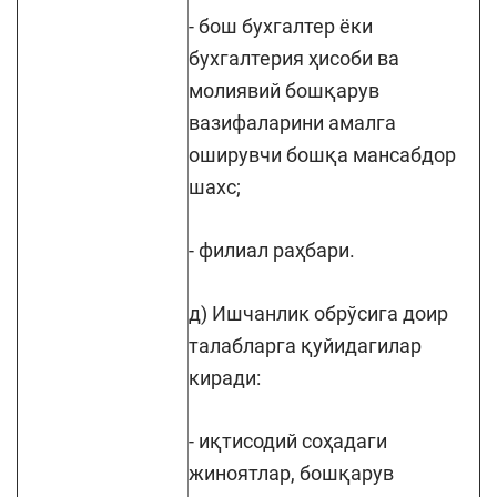
- бош бухгалтер ёки
бухгалтерия ҳисоби ва
молиявий бошқарув
вазифаларини амалга
оширувчи бошқа мансабдор
шахс;
- филиал раҳбари.
д) Ишчанлик обрўсига доир
талабларга қуйидагилар
киради:
- иқтисодий соҳадаги
жиноятлар, бошқарув