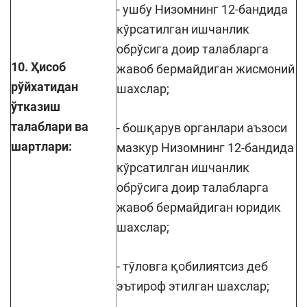
- ушбу Низомнинг 12-бандида
кўрсатилган ишчанлик
обрўсига доир талабларга
10. Ҳисоб
жавоб бермайдиган жисмоний
рўйхатидан
шахслар;
ўтказиш
талаблари ва
- бошқарув органлари аъзоси
шартлари:
мазкур Низомнинг 12-бандида
кўрсатилган ишчанлик
обрўсига доир талабларга
жавоб бермайдиган юридик
шахслар;
- тўловга қобилиятсиз деб
эътироф этилган шахслар;