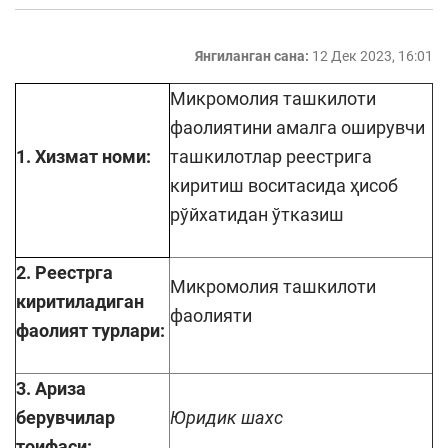
Янгиланган сана:
12 Дек 2023, 16:01
Микромолия ташкилоти
фаолиятини амалга оширувчи
1. Хизмат номи:
ташкилотлар реестрига
киритиш воситасида ҳисоб
рўйхатидан ўтказиш
2. Реестрга
Микромолия ташкилоти
киритиладиган
фаолияти
фаолият турлари:
3. Ариза
берувчилар
Юридик шахс
тоифаси: