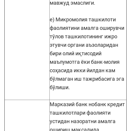
мавжуд эмаслиги.
е) Микромолия ташкилоти
фаолиятини амалга оширувчи
тўлов ташкилотининг ижро
этувчи органи аъзоларидан
бири олий иқтисодий
маълумотга ёки банк-молия
соҳасида икки йилдан кам
бўлмаган иш тажрибасига эга
бўлиши.
Марказий банк нобанк кредит
ташкилотлари фаолияти
устидан назоратни амалга
ошириш мақсадида