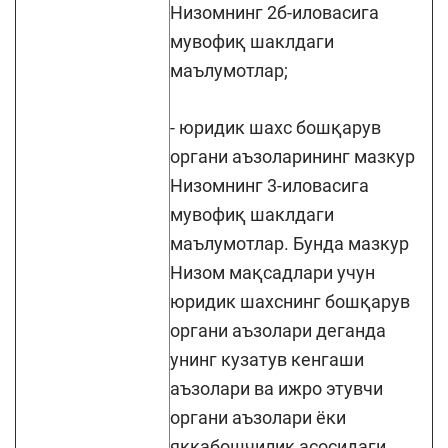
Низомнинг 2б-иловасига
мувофиқ шаклдаги
маълумотлар;
- юридик шахс бошқарув
органи аъзоларининг мазкур
Низомнинг 3-иловасига
мувофиқ шаклдаги
маълумотлар. Бунда мазкур
Низом мақсадлари учун
юридик шахснинг бошқарув
органи аъзолари деганда
унинг кузатув кенгаши
аъзолари ва ижро этувчи
органи аъзолари ёки
яккабошчилик асосидаги