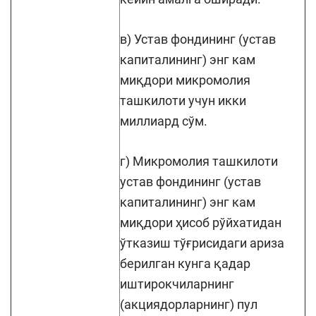
в) Устав фондининг (устав
капиталининг) энг кам
миқдори микромолия
ташкилоти учун икки
миллиард сўм.
г) Микромолия ташкилоти
устав фондининг (устав
капиталининг) энг кам
миқдори ҳисоб рўйхатидан
ўтказиш тўғрисидаги ариза
берилган кунга қадар
иштирокчиларнинг
(акциядорларнинг) пул