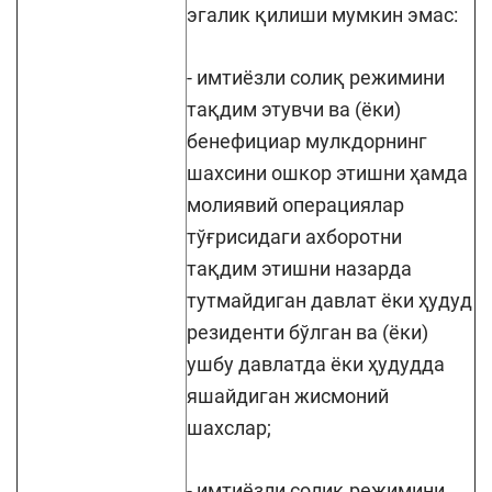
эгалик қилиши мумкин эмас:
- имтиёзли солиқ режимини
тақдим этувчи ва (ёки)
бенефициар мулкдорнинг
шахсини ошкор этишни ҳамда
молиявий операциялар
тўғрисидаги ахборотни
тақдим этишни назарда
тутмайдиган давлат ёки ҳудуд
резиденти бўлган ва (ёки)
ушбу давлатда ёки ҳудудда
яшайдиган жисмоний
шахслар;
- имтиёзли солиқ режимини