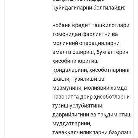
қуйидагиларни белгилайди:
нобанк кредит ташкилотлари
томонидан фаолиятни ва
молиявий операцияларни
амалга ошириш, бухгалтерия
ҳисобини юритиш
қоидаларини, ҳисоботларнинг
шакли, тузилиши ва
мазмунини, молиявий ҳамда
назоратга доир ҳисоботларни
тузиш услубиятини,
даврийлигини ва тақдим этиш
муддатларини,
таваккалчиликларни баҳолаш