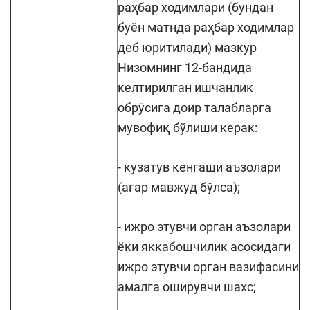
раҳбар ходимлари (бундан
буён матнда раҳбар ходимлар
деб юритилади) мазкур
Низомнинг 12-бандида
келтирилган ишчанлик
обрўсига доир талабларга
мувофиқ бўлиши керак:
- кузатув кенгаши аъзолари
(агар мавжуд бўлса);
- ижро этувчи орган аъзолари
ёки яккабошчилик асосидаги
ижро этувчи орган вазифасини
амалга оширувчи шахс;