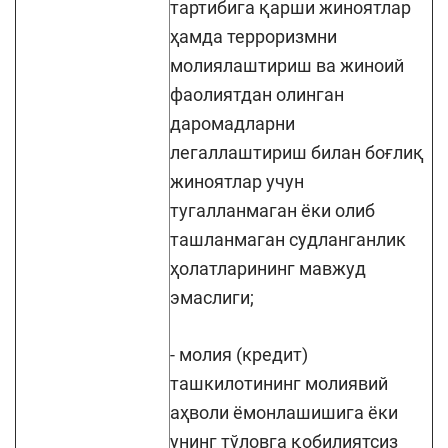
тартибига қарши жиноятлар
ҳамда терроризмни
молиялаштириш ва жиноий
фаолиятдан олинган
даромадларни
легаллаштириш билан боғлиқ
жиноятлар учун
тугалланмаган ёки олиб
ташланмаган судланганлик
ҳолатларининг мавжуд
эмаслиги;
- молия (кредит)
ташкилотининг молиявий
аҳволи ёмонлашишига ёки
унинг тўловга қобилиятсиз