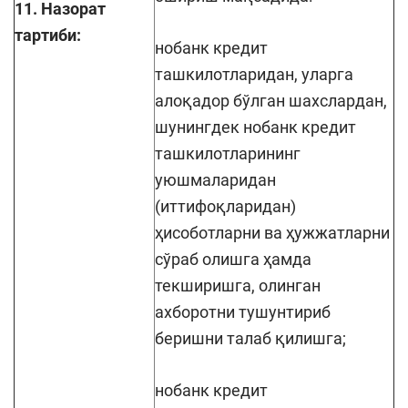
11. Назорат
тартиби:
нобанк кредит
ташкилотларидан, уларга
алоқадор бўлган шахслардан,
шунингдек нобанк кредит
ташкилотларининг
уюшмаларидан
(иттифоқларидан)
ҳисоботларни ва ҳужжатларни
сўраб олишга ҳамда
текширишга, олинган
ахборотни тушунтириб
беришни талаб қилишга;
нобанк кредит