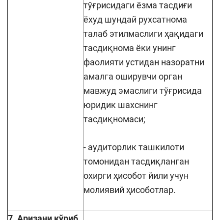
тўғрисидаги ёзма тасдиғи
ёхуд шундай рухсатнома
талаб этилмаслиги ҳақидаги
тасдиқнома ёки унинг
фаолияти устидан назоратни
амалга оширувчи орган
мавжуд эмаслиги тўғрисида
юридик шахснинг
тасдиқномаси;
- аудиторлик ташкилоти
томонидан тасдиқланган
охирги ҳисобот йили учун
молиявий ҳисоботлар.
7. Аризани кўриб