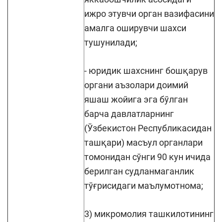
ижро этувчи орган вазифасини
амалга оширувчи шахси
тушунилади;
- юридик шахснинг бошқарув
органи аъзолари доимий
яшаш жойига эга бўлган
барча давлатларнинг
(Ўзбекистон Республикасидан
ташқари) масъул органлари
томонидан сўнги 90 кун ичида
берилган судланмаганлик
тўғрисидаги маълумотнома;
3) микромолия ташкилотининг