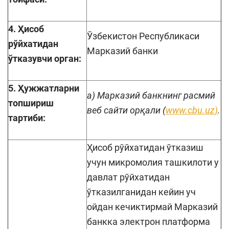
4. Ҳисоб
Ўзбекистон Республикаси
рўйхатидан
Марказий банки
ўтказувчи орган:
5. Ҳужжатларни
а) Марказий банкнинг расмий
топшириш
веб сайти орқали (
www.cbu.uz)
.
тартиби:
Ҳисоб рўйхатидан ўтказиш
учун микромолия ташкилоти у
давлат рўйхатидан
ўтказилганидан кейин уч
ойдан кечиктирмай Марказий
банкка электрон платформа