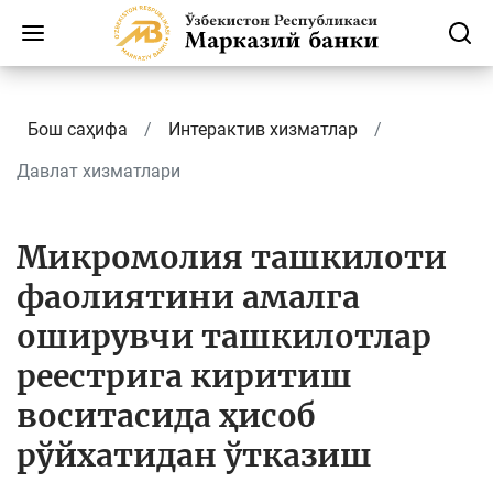
Бош саҳифа
Интерактив хизматлар
Давлат хизматлари
Микромолия ташкилоти
фаолиятини амалга
оширувчи ташкилотлар
реестрига киритиш
воситасида ҳисоб
рўйхатидан ўтказиш