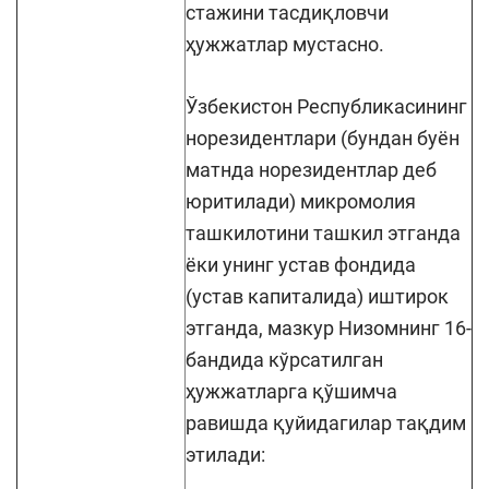
стажини тасдиқловчи
ҳужжатлар мустасно.
Ўзбекистон Республикасининг
норезидентлари (бундан буён
матнда норезидентлар деб
юритилади) микромолия
ташкилотини ташкил этганда
ёки унинг устав фондида
(устав капиталида) иштирок
этганда, мазкур Низомнинг 16-
бандида кўрсатилган
ҳужжатларга қўшимча
равишда қуйидагилар тақдим
этилади: