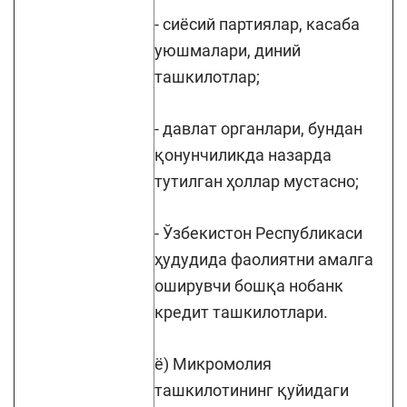
- сиёсий партиялар, касаба
уюшмалари, диний
ташкилотлар;
- давлат органлари, бундан
қонунчиликда назарда
тутилган ҳоллар мустасно;
- Ўзбекистон Республикаси
ҳудудида фаолиятни амалга
оширувчи бошқа нобанк
кредит ташкилотлари.
ё) Микромолия
ташкилотининг қуйидаги