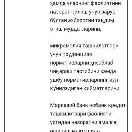
ҳамда уларнинг фаолиятини
назорат қилиш учун зарур
бўлган ахборотни тақдим
этиш муддатларини;
микромолия ташкилотлари
учун пруденциал
нормативларни ҳисоблаб
чиқариш тартибини ҳамда
ушбу нормативларнинг йўл
қўйиладиган қийматларини.
Марказий банк нобанк кредит
ташкилотлари фаолияти
устидан назоратни амалга
ошириш мақсадида: