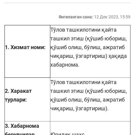
Янгиланган сана:
12 Дек 2023, 15:59
Тўлов ташкилотини қайта
ташкил этиш (қўшиб юбориш,
1. Хизмат номи:
қўшиб олиш, бўлиш, ажратиб
чиқариш, ўзгартириш) ҳақида
хабарнома.
Тўлов ташкилотини қайта
2. Харакат
ташкил этиш (қўшиб юбориш,
турлари:
қўшиб олиш, бўлиш, ажратиб
чиқариш, ўзгартириш).
3. Хабарнома
берувчилар
Юридик шахс.