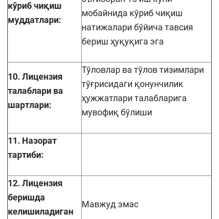
кўриб чиқиш
мобайнида кўриб чиқиш
муддатлари:
натижалари бўйича тавсия
бериш ҳуқуқига эга
Тўловлар ва тўлов тизимлари
10. Лицензия
тўғрисидаги қонунчилик
талаблари ва
ҳужжатлари талабларига
шартлари:
мувофиқ бўлиши
11. Назорат
тартиби:
12. Лицензия
беришда
Мавжуд эмас
келишиладиган