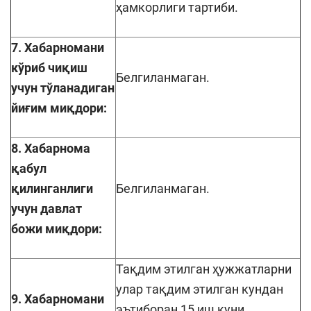
ҳамкорлиги тартиби.
7. Хабарномани
кўриб чиқиш
Белгиланмаган.
учун тўланадиган
йиғим миқдори:
8. Хабарнома
қабул
қилинганлиги
Белгиланмаган.
учун давлат
божи миқдори:
Тақдим этилган ҳужжатларни
улар тақдим этилган кундан
9. Хабарномани
эътиборан 15 иш куни