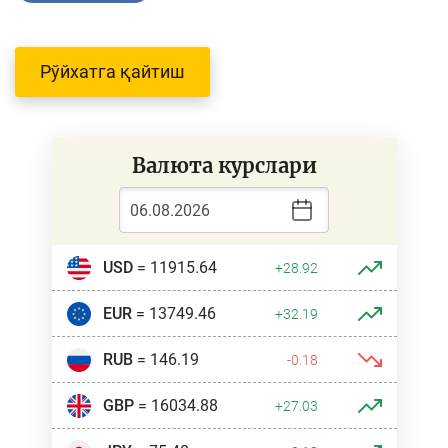
Рўйхатга қайтиш
Валюта курслари
USD
= 11915.64
+28.92
EUR
= 13749.46
+32.19
RUB
= 146.19
-0.18
GBP
= 16034.88
+27.03