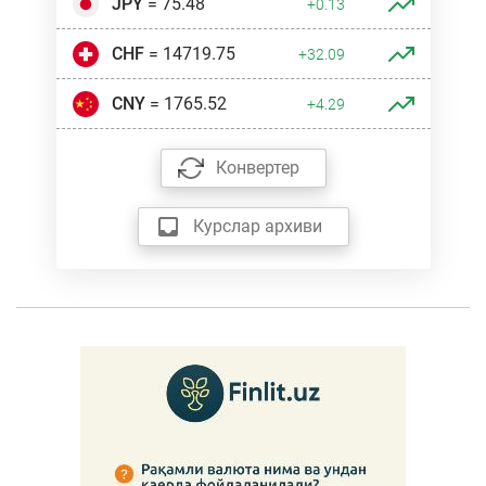
JPY
= 75.48
+0.13
CHF
= 14719.75
+32.09
CNY
= 1765.52
+4.29
Конвертер
Курслар архиви