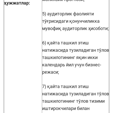
ҳужжатлар:
5) аудиторлик фаолияти
тўғрисидаги қонунчиликка
мувофиқ аудиторлик ҳисоботи;
6) қайта ташкил этиш
натижасида тузиладиган тўлов
ташкилотининг яқин икки
календарь йил учун бизнес-
режаси;
7) қайта ташкил этиш
натижасида тузиладиган тўлов
ташкилотининг тўлов тизими
иштирокчилари билан