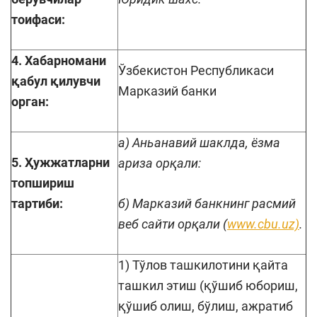
тоифаси:
4. Хабарномани
Ўзбекистон Республикаси
қабул қилувчи
Марказий банки
орган:
а) Аньанавий шаклда, ёзма
5. Ҳужжатларни
ариза орқали:
топшириш
тартиби:
б) Марказий банкнинг расмий
веб сайти орқали (
www.cbu.uz)
.
1) Тўлов ташкилотини қайта
ташкил этиш (қўшиб юбориш,
қўшиб олиш, бўлиш, ажратиб