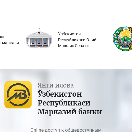
Ўзбекистон
инг
Республикаси Олий
с маркази
Мажлис Сенати
Янги илова
Ўзбекистон
Республикаси
Марказий банки
Online доступ к общедоступным