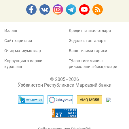
Излаш
Кредит ташкилотлари
Сайт харитаси
Эсдалик тангалари
Очиқ маълумотлар
Банк тизими тарихи
Коррупцияга қарши
Тўлов тизимининг
курашиш
ривожланиш босқичлари
© 2005–2026
Ўзбекистон Республикаси Марказий банки