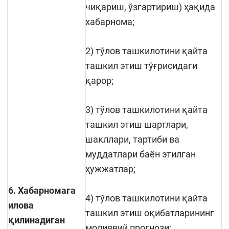
чиқариш, ўзгартириш) ҳақида
хабарнома;
2) тўлов ташкилотини қайта
ташкил этиш тўғрисидаги
қарор;
3) тўлов ташкилотини қайта
ташкил этиш шартлари,
шакллари, тартиби ва
муддатлари баён этилган
ҳужжатлар;
6. Хабарномага
4) тўлов ташкилотини қайта
илова
ташкил этиш оқибатларининг
қилинадиган
молиявий прогнози;