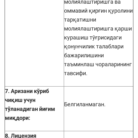
молиялаштиришга ва
оммавий қирғин қуролини
тарқатишни
молиялаштиришга қарши
курашиш тўғрисидаги
қонунчилик талаблари
бажарилишини
таъминлаш чораларининг
тавсифи.
7. Аризани кўриб
чиқиш учун
Белгиланмаган.
тўланадиган йиғим
миқдори:
8. Лицензия