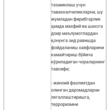
таъминлаш учун
таваккалчиликларни, шу
жумладан фирибгарлик
ҳамда махфий ва шахсга
доир маълумотлардан
қонунга зид равишда
фойдаланиш хавфларини
камайтириш бўйича
кўриладиган чораларнинг
тавсифи;
- жиноий фаолиятдан
олинган даромадларни
легаллаштиришга,
терроризмни