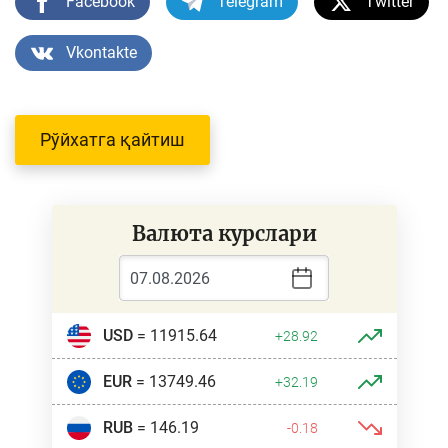
Facebook
Telegram
Twitter
Vkontakte
Рўйхатга қайтиш
Валюта курслари
USD
= 11915.64
+28.92
EUR
= 13749.46
+32.19
RUB
= 146.19
-0.18