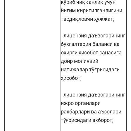
кўриб чиққанлик учун
йиғим киритилганлигини
тасдиқловчи ҳужжат;
- лицензия даъвогарининг
бухгалтерия баланси ва
охирги ҳисобот санасига
доир молиявий
натижалар тўғрисидаги
ҳисобот;
- лицензия даъвогарининг
ижро органлари
раҳбарлари ва аъзолари
тўғрисидаги ахборот;