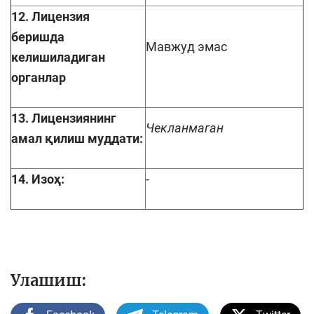
12. Лицензия
беришда
Мавжуд эмас
келишиладиган
органлар
13. Лицензиянинг
Чекланмаган
амал қилиш муддати:
14. Изоҳ:
-
Улашиш: