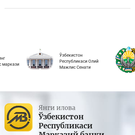
Ўзбекистон
инг
Республикаси Олий
с маркази
Мажлис Сенати
Янги илова
Ўзбекистон
Республикаси
Марказий банки