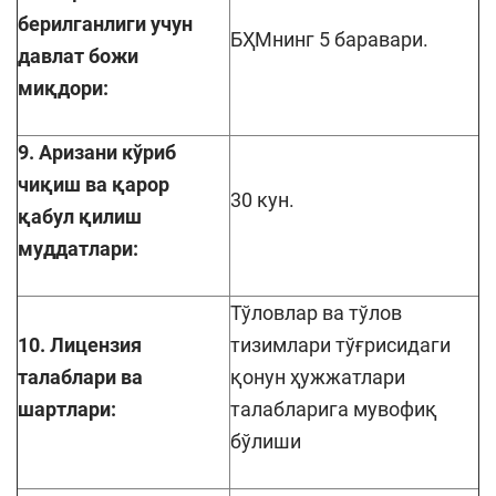
берилганлиги учун
БҲМнинг 5 баравари.
давлат божи
миқдори:
9. Аризани кўриб
чиқиш ва қарор
30 кун.
қабул қилиш
муддатлари:
Тўловлар ва тўлов
10. Лицензия
тизимлари тўғрисидаги
талаблари ва
қонун ҳужжатлари
шартлари:
талабларига мувофиқ
бўлиши