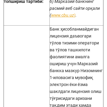
топшириш тартиби:
б) Марказий банкнинг
расмий веб сайти орқали
(
www.cbu.uz)
.
Банк ҳисобланмайдиган
лицензия даъвогари
тўлов тизими оператори
ва тўлов ташкилоти
фаолиятини амалга
ошириш учун Марказий
банкка мазкур Низомнинг
1-иловасига мувофиқ
электрон ёки ёзма
шаклдаги лицензия олиш
тўғрисидаги аризани
тақдим этади ҳамда