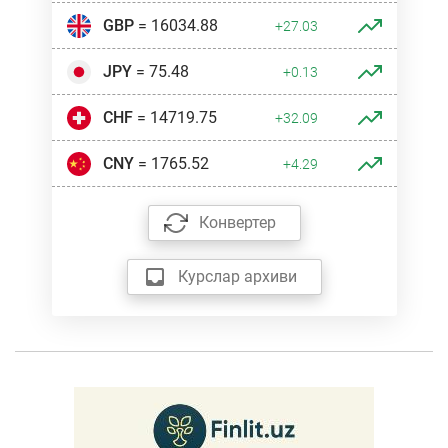
GBP
= 16034.88
+27.03
JPY
= 75.48
+0.13
CHF
= 14719.75
+32.09
CNY
= 1765.52
+4.29
Конвертер
Курслар архиви