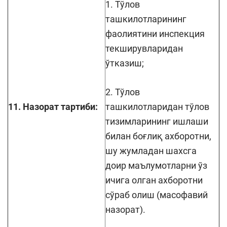
1. Тўлов
ташкилотларининг
фаолиятини инспекция
текширувларидан
ўтказиш;
2. Тўлов
11. Назорат тартиби:
ташкилотларидан тўлов
тизимларининг ишлаши
билан боғлиқ ахборотни,
шу жумладан шахсга
доир маълумотларни ўз
ичига олган ахборотни
сўраб олиш (масофавий
назорат).