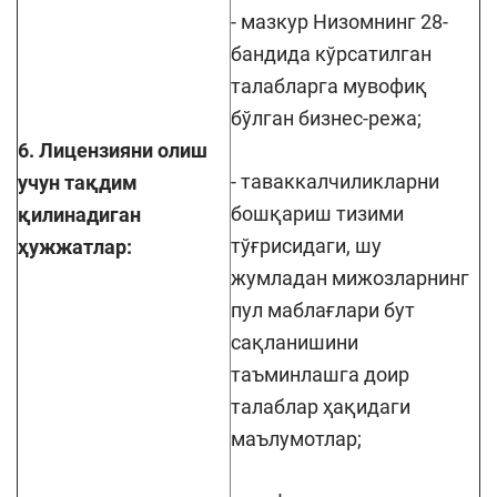
- мазкур Низомнинг 28-
бандида кўрсатилган
талабларга мувофиқ
бўлган бизнес-режа;
6. Лицензияни олиш
- таваккалчиликларни
учун тақдим
бошқариш тизими
қилинадиган
тўғрисидаги, шу
ҳужжатлар:
жумладан мижозларнинг
пул маблағлари бут
сақланишини
таъминлашга доир
талаблар ҳақидаги
маълумотлар;