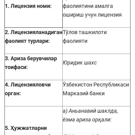
1. Лицензия номи:
фаолиятини амалга
ошириш учун лицензия
2. Лицензияланадиган
Тўлов ташкилоти
фаолият турлари:
фаолияти
3. Ариза берувчилар
Юридик шахс
тоифаси:
4. Лицензияловчи
Ўзбекистон Республикаси
орган:
Марказий банки
а) Аньанавий шаклда,
ёзма ариза орқали:
5. Ҳужжатларни