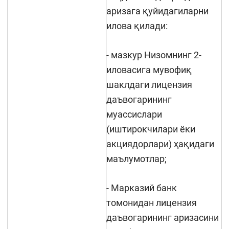
аризага қуйидагиларни
илова қилади:
- мазкур Низомнинг 2-
иловасига мувофиқ
шаклдаги лицензия
даъвогарининг
муассислари
(иштирокчилари ёки
акциядорлари) ҳақидаги
маълумотлар;
- Марказий банк
томонидан лицензия
даъвогарининг аризасини