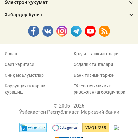
Электрон ҳукумат
Хабардор бўлинг
Излаш
Кредит ташкилотлари
Сайт харитаси
Эсдалик тангалари
Очиқ маълумотлар
Банк тизими тарихи
Коррупцияга қарши
Тўлов тизимининг
курашиш
ривожланиш босқичлари
© 2005–2026
Ўзбекистон Республикаси Марказий банки