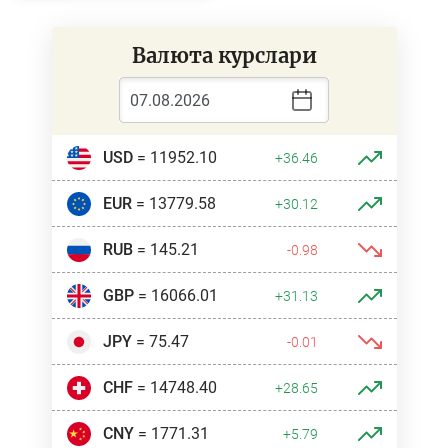
Валюта курслари
USD
= 11952.10
+36.46
EUR
= 13779.58
+30.12
RUB
= 145.21
-0.98
GBP
= 16066.01
+31.13
JPY
= 75.47
-0.01
CHF
= 14748.40
+28.65
CNY
= 1771.31
+5.79