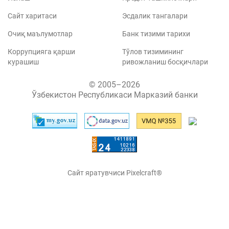
Сайт харитаси
Эсдалик тангалари
Очиқ маълумотлар
Банк тизими тарихи
Коррупцияга қарши
Тўлов тизимининг
курашиш
ривожланиш босқичлари
© 2005–2026
Ўзбекистон Республикаси Марказий банки
Сайт яратувчиси Pixelcraft®
Сайт 1C-Битриксда ишлайди