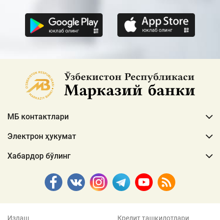
МБ контактлари
Электрон ҳукумат
Хабардор бўлинг
Излаш
Кредит ташкилотлари