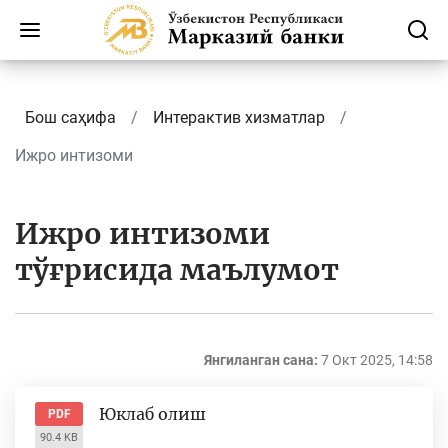
Бош саҳифа
Интерактив хизматлар
Ижро интизоми
Ижро интизоми
тўғрисида маълумот
Янгиланган сана:
7 Окт 2025, 14:58
Юклаб олиш
PDF
90.4 KB