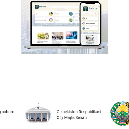
 axborot-
O‘zbekiston Respublikasi
Oliy Majlis Senati