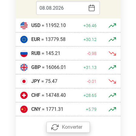
USD
= 11952.10
+36.46
EUR
= 13779.58
+30.12
RUB
= 145.21
-0.98
GBP
= 16066.01
+31.13
JPY
= 75.47
-0.01
CHF
= 14748.40
+28.65
CNY
= 1771.31
+5.79
Konverter