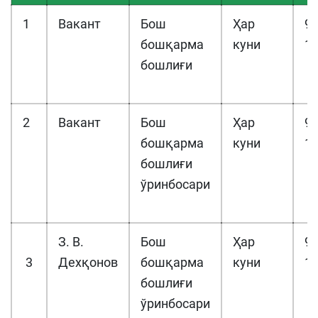
1
Вакант
Бош
Ҳар
9:
бошқарма
куни
13
бошлиғи
2
Вакант
Бош
Ҳар
9:
бошқарма
куни
18
бошлиғи
ўринбосари
З. В.
Бош
Ҳар
9:
3
Дехқонов
бошқарма
куни
18
бошлиғи
ўринбосари