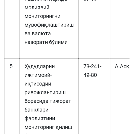
молиявий
мониторингни
мувофиқлаштириш
ва валюта
назорати бўлими
5
Ҳудудларни
73-241-
А.Асқа
ижтимоий-
49-80
иқтисодий
ривожлантириш
борасида тижорат
банклари
фаолиятини
мониторинг қилиш