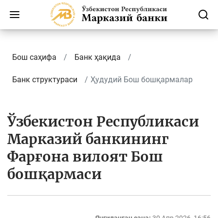
Бош саҳифа
Банк ҳақида
Банк структураси
Ҳудудий Бош бошқармалар
Ўзбекистон Республикаси
Марказий банкининг
Фарғона вилоят Бош
бошқармаси