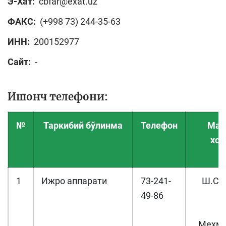
Э-Хат:
cbfar@exat.uz
ФАКС:
(+998 73) 244-35-63
ИНН:
200152977
Сайт:
-
Ишонч телефони:
№
Таркибий бўлинма
Телефон
Мас
хо
1
Ижро аппарати
73-241-
Ш.Со
49-86
Е
Мехм