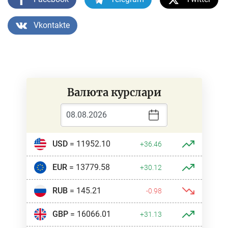
Vkontakte
Валюта курслари
USD
= 11952.10
+36.46
EUR
= 13779.58
+30.12
RUB
= 145.21
-0.98
GBP
= 16066.01
+31.13