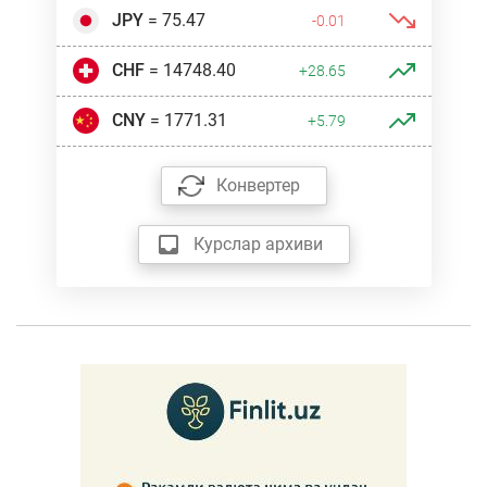
JPY
= 75.47
-0.01
CHF
= 14748.40
+28.65
CNY
= 1771.31
+5.79
Конвертер
Курслар архиви