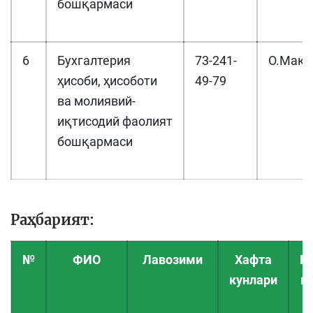
бошқармаси
6
Бухгалтерия
73-241-
О.Мақс
ҳисоби, ҳисоботи
49-79
ва молиявий-
иқтисодий фаолият
бошқармаси
Раҳбарият:
№
ФИО
Лавозими
Хафта
Қ
кунлари
в