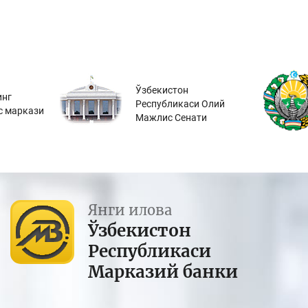
Ўзбекистон
инг
Республикаси Олий
с маркази
Мажлис Сенати
Янги илова
Ўзбекистон
Республикаси
Марказий банки