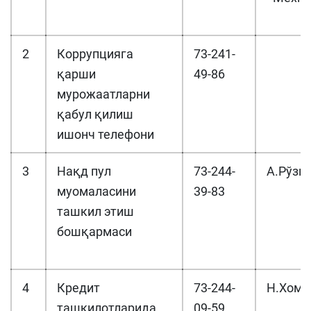
2
Коррупцияга
73-241-
қарши
49-86
мурожаатларни
қабул қилиш
ишонч телефони
3
Нақд пул
73-244-
А.Рўзм
муомаласини
39-83
ташкил этиш
бошқармаси
4
Кредит
73-244-
Н.Хоми
ташкилотларида
09-59