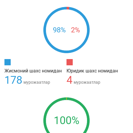
98%
2%
Жисмоний шахс номидан
Юридик шахс номидан
178
4
мурожаатлар
мурожаатлар
100%