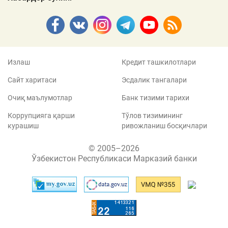
Излаш
Кредит ташкилотлари
Сайт харитаси
Эсдалик тангалари
Очиқ маълумотлар
Банк тизими тарихи
Коррупцияга қарши
Тўлов тизимининг
курашиш
ривожланиш босқичлари
© 2005–2026
Ўзбекистон Республикаси Марказий банки