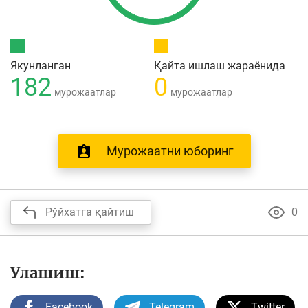
Якунланган
Қайта ишлаш жараёнида
182
0
мурожаатлар
мурожаатлар
Мурожаатни юборинг
Рўйхатга қайтиш
0
Улашиш:
Facebook
Telegram
Twitter