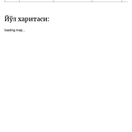
Йўл харитаси:
loading map...