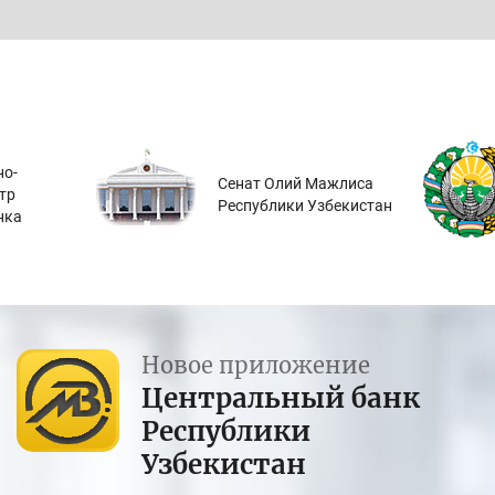
о-
Сенат Олий Мажлиса
тр
Республики Узбекистан
нка
Новое приложение
Центральный банк
Республики
Узбекистан