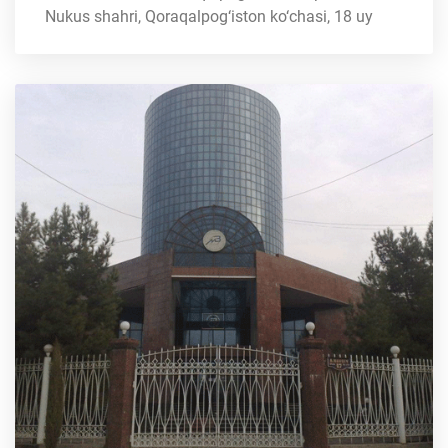
Nukus shahri, Qoraqalpog‘iston ko‘chasi, 18 uy