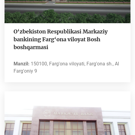
O‘zbekiston Respublikasi Markaziy
bankining Farg‘ona viloyat Bosh
boshqarmasi
Manzil:
150100, Farg'ona viloyati, Farg'ona sh., Al
Farg'oniy 9