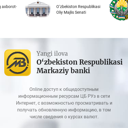
 axborot-
O‘zbekiston Respublikasi
Oliy Majlis Senati
Yangi ilova
O‘zbekiston Respublikasi
Markaziy banki
Online доступ к общедоступным
информационным ресурсам ЦБ РУз в сети
Интернет, с возможностью просматривать и
получать обновленную информацию, в том
числе сведения о курсах валют.